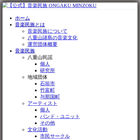
ホーム
音楽民族とは
音楽民族について
八重山諸島の音楽文化
運営団体概要
音楽民族
八重山民謡
個人
研究所
地域団体
石垣市
竹富町
与那国町
アーティスト
個人
バンド・ユニット
その他
文化活動
市民サークル