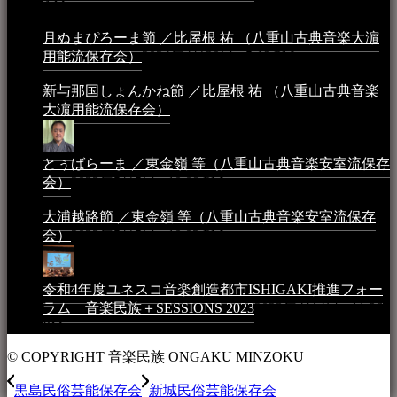
AM
月ぬまぴろーま節 ／比屋根 祐 （八重山古典音楽大濵
用能流保存会）
2024年4月20日 - 5:19 PM
新与那国しょんかね節 ／比屋根 祐 （八重山古典音楽
大濵用能流保存会）
2024年4月16日 - 3:57 PM
とぅばらーま ／東金嶺 等（八重山古典音楽安室流保存
会）
2023年5月5日 - 10:08 PM
大浦越路節 ／東金嶺 等（八重山古典音楽安室流保存
会）
2023年5月5日 - 10:03 PM
令和4年度ユネスコ音楽創造都市ISHIGAKI推進フォー
ラム 音楽民族＋SESSIONS 2023
2023年4月4日 - 11:36
PM
© COPYRIGHT 音楽民族 ONGAKU MINZOKU
黒島民俗芸能保存会
新城民俗芸能保存会