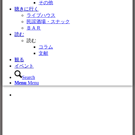
その他
聴きに行く
ライブハウス
民謡酒場・スナック
ＢＡＲ
読む
読む
コラム
文献
観る
イベント
Search
Menu
Menu