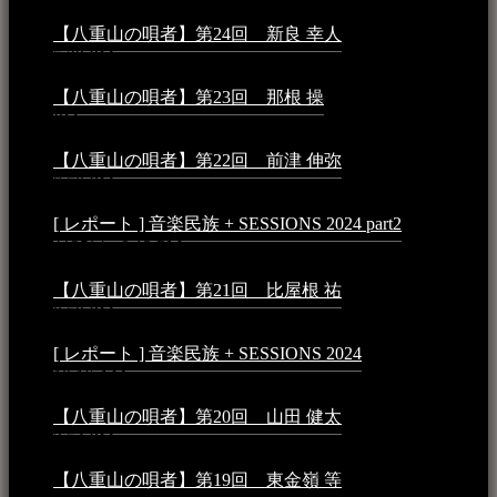
【八重山の唄者】第24回 新良 幸人
2025年3月11日 -
5:29 PM
【八重山の唄者】第23回 那根 操
2025年3月4日 - 6:40
PM
【八重山の唄者】第22回 前津 伸弥
2025年2月10日 -
7:50 PM
[ レポート ] 音楽民族 + SESSIONS 2024 part2
2024年12
月25日 - 9:13 PM
【八重山の唄者】第21回 比屋根 祐
2024年3月11日 -
8:59 PM
[ レポート ] 音楽民族 + SESSIONS 2024
2024年3月6日 -
10:16 AM
【八重山の唄者】第20回 山田 健太
2024年1月26日 -
3:54 PM
【八重山の唄者】第19回 東金嶺 等
2023年5月5日 -