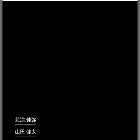
本WEBサイト「音楽民族＋」は、八重山諸島の音楽文化や
伝統芸能の紹介だけでなく、各伝統芸能文化保存会(古謡)や
各三線研究所、地域の公民館や青年会活動、ロックやポップ
ス等、音楽演奏に携わる人材や地域団体、アーティスト等を
アーカイブ化し、また演奏や表現の場となっている公共施設
やライブハウス、民謡酒場等を国内外へ向けて発信をおこな
うことを目的として公開されています。
音楽民族の登録
音楽民族の登録（メンテナンス中）
最新の登録：
前津 伸弥
2025年2月10日 - 1:09 PM
山田 健太
2024年1月26日 - 6:48 PM