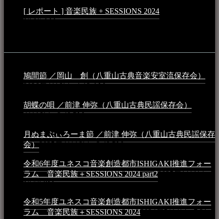
[ レポート ] 音楽民族 + SESSIONS 2024
2024年3月6日 -
10:16 AM
動画
鳩間節 ／岡山 創（八重山古典音楽安室流保存会）
2026年4月6日 - 1:13 AM
胡蝶の唄 ／前津 伸弥（八重山古典民謡保存会）
2025年
4月16日 - 3:48 PM
月ぬまぷぃろーま節 ／前津 伸弥（八重山古典民謡保存
会）
2025年4月16日 - 3:48 PM
令和6年度ユネスコ音楽創造都市ISHIGAKI推進フォー
ラム 音楽民族＋SESSIONS 2024 part2
2025年1月1日 -
10:50 PM
令和5年度ユネスコ音楽創造都市ISHIGAKI推進フォー
ラム 音楽民族＋SESSIONS 2024
2024年5月4日 - 7:21