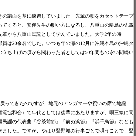
きの譜面を基に練習していました。先輩の唄をカセットテープ
ってくると、安伴先生の唄い方になるし、八重山の離島の先輩
先輩から八重山民謡として学んでいました。大学2年の時
。部員は20余名でした。いつも年の瀬の12月に沖縄本島の沖縄タ
立ち上げの頃から関わった者としては50年間もの永い間続い
に戻ってきたのですが、地元のアンガマーや祝いの席で地謡
室流協和会）で年代としては後輩にあたりますが、唄三線に関
縄民謡の代表曲『谷茶前節』『前ぬ浜節』『浜千鳥節』なども
来ました。ですが、やはり登野城の行事ごとで唄うことで、登