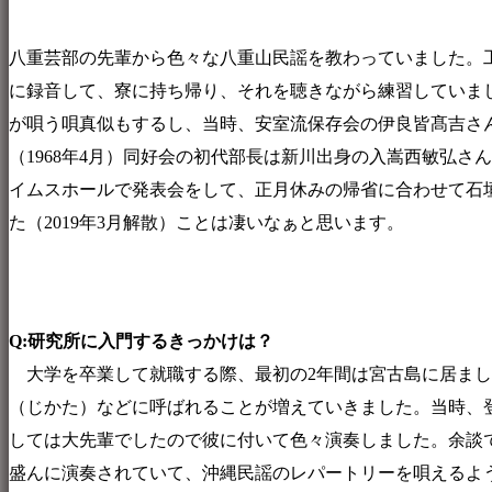
八重芸部の先輩から色々な八重山民謡を教わっていました。
に録音して、寮に持ち帰り、それを聴きながら練習していま
が唄う唄真似もするし、当時、安室流保存会の伊良皆髙吉さ
（1968年4月）同好会の初代部長は新川出身の入嵩西敏弘さん
イムスホールで発表会をして、正月休みの帰省に合わせて石
た（2019年3月解散）ことは凄いなぁと思います。
Q:研究所に入門するきっかけは？
大学を卒業して就職する際、最初の2年間は宮古島に居まし
（じかた）などに呼ばれることが増えていきました。当時、
しては大先輩でしたので彼に付いて色々演奏しました。余談
盛んに演奏されていて、沖縄民謡のレパートリーを唄えるよ