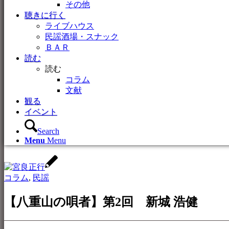
その他
聴きに行く
ライブハウス
民謡酒場・スナック
ＢＡＲ
読む
読む
コラム
文献
観る
イベント
Search
Menu
Menu
コラム
,
民謡
【八重山の唄者】第2回 新城 浩健