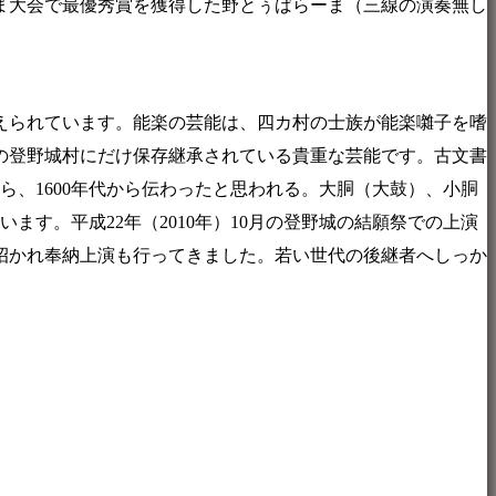
ーま大会で最優秀賞を獲得した野とぅばらーま（三線の演奏無し
えられています。能楽の芸能は、四カ村の士族が能楽囃子を嗜
の登野城村にだけ保存継承されている貴重な芸能です。古文書
ら、1600年代から伝わったと思われる。大胴（大鼓）、小胴
ます。平成22年（2010年）10月の登野城の結願祭での上演
事に招かれ奉納上演も行ってきました。若い世代の後継者へしっか