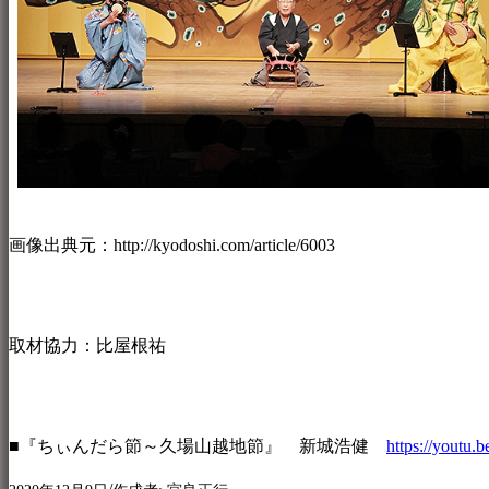
画像出典元：http://kyodoshi.com/article/6003
取材協力：比屋根祐
■『ちぃんだら節～久場山越地節』 新城浩健
https://yout