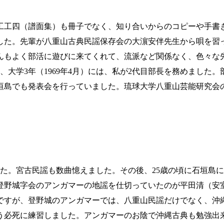
工工四（譜面集）も冊子でなく、知り合いからのコピーや手書
した。先輩が八重山古典民謡保存会の大濵安伴先生から唄を習
んもよく部活に遊びに来てくれて、流派など関係なく、色々な
、大学3年（1969年4月）には、私が2代目部長を務めました
垣島でも発表会を行っていました。琉球大学八重山芸能研究会の
た。宮古民謡も数曲憶えました。その後、25歳の頃に石垣島
登野城字会のアンガマーの地謡を仕切っていたのが平田清（安
ですが、登野城のアンガマーでは、八重山民謡だけでなく、沖
う必死に練習しました。アンガマーのお陰で沖縄古典も勉強出