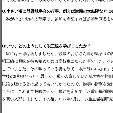
Q:小さい
頃に
登野城字会の行事、例えば旗頭の太鼓隊などに
私が小さい頃の太鼓隊は、参加を希望すれば参加出来るもの
Q:いつ、どのようにして唄三線を学びましたか？
家には三線はありましたが、親戚のおじさん達が集まりの際
唄三線に興味を持ち始めたのは高校生になった頃でした。そ
していました。その唄っている姿を観て「唄三線いいなぁ」と
学後の9月頃だったと思うが、私が入寮していた琉大寮で恒
民謡を聴けるとは思ってもいなかったので、物凄い衝撃を受
11月に、これまで趣味の会が、規約を定めて「八重山民謡
を買い入部しました。その後、1972年4月に「八重山芸能研