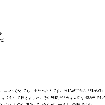
長
認定
、ユンタがとても上手だったのです。登野城字会の「種子取」
によく付いて行きました。その当時折詰めは大変な御馳走でし
のユンタを傍らで聴いていたのが、一番古い記憶ですね。