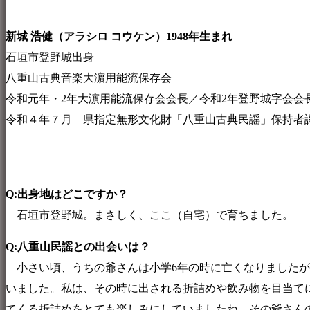
新城 浩健（アラシロ コウケン）1948年生まれ
石垣市登野城出身
八重山古典音楽大濵用能流保存会
令和元年・2年大濵用能流保存会会長／令和2年登野城字会会
令和４年７月 県指定無形文化財「八重山古典民謡」保持者
Q:出身地はどこですか？
石垣市登野城。まさしく、ここ（自宅）で育ちました。
Q:八重山民謡との出会いは？
小さい頃、うちの爺さんは小学6年の時に亡くなりましたが
いました。私は、その時に出される折詰めや飲み物を目当て
てくる折詰めをとても楽しみにしていましたね。その爺さん