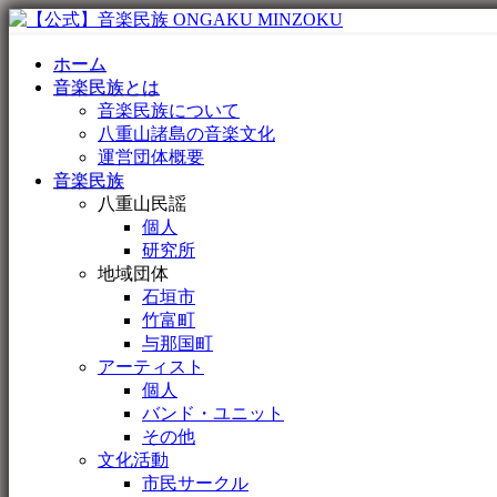
ホーム
音楽民族とは
音楽民族について
八重山諸島の音楽文化
運営団体概要
音楽民族
八重山民謡
個人
研究所
地域団体
石垣市
竹富町
与那国町
アーティスト
個人
バンド・ユニット
その他
文化活動
市民サークル