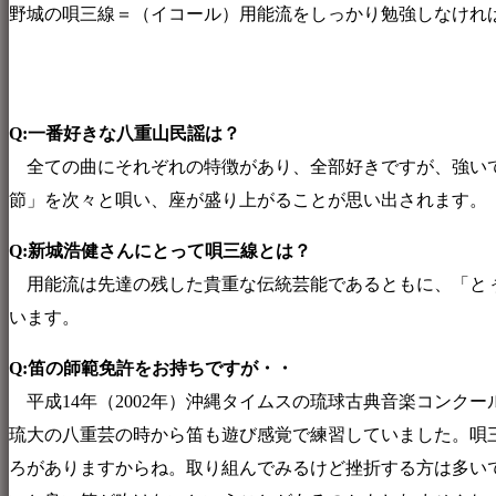
野城の唄三線＝（イコール）用能流をしっかり勉強しなければ、
Q:一番好きな八重山民謡は？
全ての曲にそれぞれの特徴があり、全部好きですが、強いて
節」を次々と唄い、座が盛り上がることが思い出されます。
Q:新城浩健さんにとって唄三線とは？
用能流は先達の残した貴重な伝統芸能であるともに、「とぅ
います。
Q:笛の師範免許をお持ちですが・・
平成14年（2002年）沖縄タイムスの琉球古典音楽コンク
琉大の八重芸の時から笛も遊び感覚で練習していました。唄
ろがありますからね。取り組んでみるけど挫折する方は多い