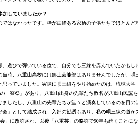
参加していましたか？
ではなかったです。枠が由緒ある家柄の子供たちでほとんど
、遊びで弾いている位で、自分でも三線を弄んでいたかもし
の当時、八重山高校には郷土芸能部はありませんでしたが、唄
思っていました。実際に唄三線をやり始めたのは、琉球大学（農
例の「寮祭」があり、八重山出身の先輩たち数名が八重山民謡
けましたし、八重山の先輩たちが堂々と演奏しているのを目の
同好会」として結成され、入部の勧誘もあり、私の唄三線の道が
究会」に改称され、以後「八重芸」の略称で50年も続くことに