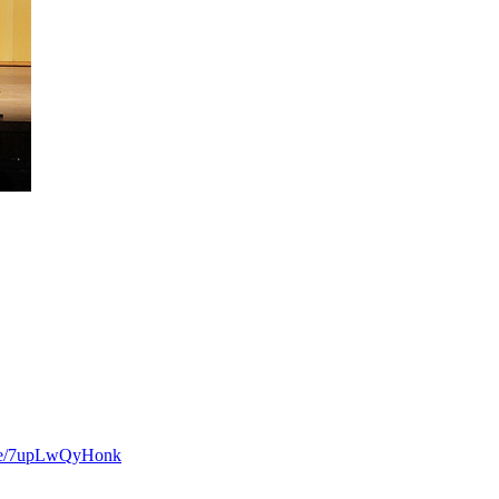
u.be/7upLwQyHonk