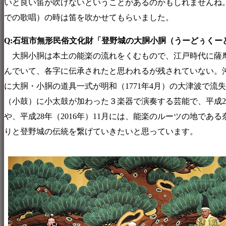
いと良い笛が吹けないということがあるのかもしれませんね。
での歌唱）の時は笛を吹かせてもらいました。
Q:石垣市無形民俗文化財「登野城の大胴小胴（うーどぅくー
大胴小胴は本土の能楽の流れをくむもので、江戸時代に薩摩
んでいて、各字に伝承されたと思われるが残されていない。
に大胴・小胴の道具一式が明和（1771年4月）の大津波で流
（小鼓）に小太鼓が加わった３楽器で演奏する芸能で、平成2年（
や、平成28年（2016年）11月には、能楽のルーツの地で
りと登野城の伝統を繋げていきたいと思っています。