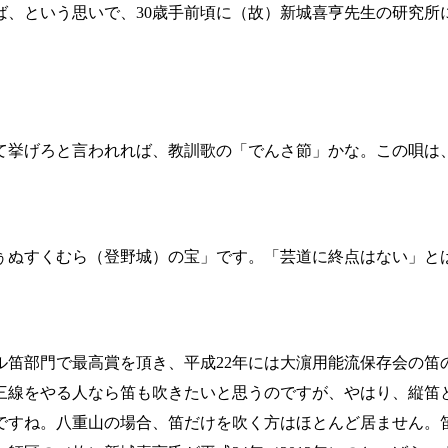
という思いで、30歳手前頃に（故）新城喜亨先生の研究所に入門
挙げろと言われれば、教訓歌の「でんさ節」かな。この唄は
ぬすくむら（登野城）の宝」です。「芸道に終点はない」と
ール笛部門で最高賞を頂き、平成22年には大濵用能流保存会の
三線をやる人なら笛も吹きたいと思うのですが、やはり、縦笛
ですね。八重山の場合、笛だけを吹く方はほとんど居ません。