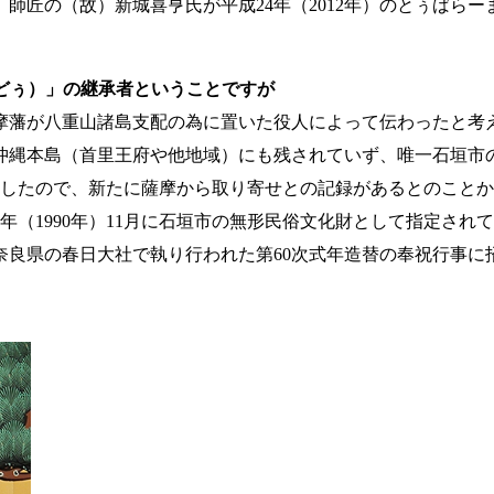
師匠の（故）新城喜亨氏が平成24年（2012年）のとぅばら
どぅ）」の継承者ということですが
藩が八重山諸島支配の為に置いた役人によって伝わったと考
沖縄本島（首里王府や他地域）にも残されていず、唯一石垣市
失したので、新たに薩摩から取り寄せとの記録があるとのことか
1990年）11月に石垣市の無形民俗文化財として指定されてい
ある奈良県の春日大社で執り行われた第60次式年造替の奉祝行