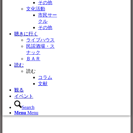
その他
文化活動
市民サー
クル
その他
聴きに行く
ライブハウス
民謡酒場・ス
ナック
ＢＡＲ
読む
読む
コラム
文献
観る
イベント
Search
Menu
Menu