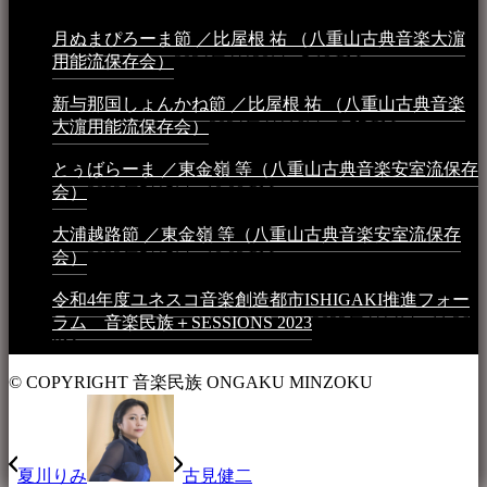
月ぬまぴろーま節 ／比屋根 祐 （八重山古典音楽大濵
用能流保存会）
2024年4月20日 - 5:19 PM
新与那国しょんかね節 ／比屋根 祐 （八重山古典音楽
大濵用能流保存会）
2024年4月16日 - 3:57 PM
とぅばらーま ／東金嶺 等（八重山古典音楽安室流保存
会）
2023年5月5日 - 10:08 PM
大浦越路節 ／東金嶺 等（八重山古典音楽安室流保存
会）
2023年5月5日 - 10:03 PM
令和4年度ユネスコ音楽創造都市ISHIGAKI推進フォー
ラム 音楽民族＋SESSIONS 2023
2023年4月4日 - 11:36
PM
© COPYRIGHT 音楽民族 ONGAKU MINZOKU
夏川りみ
古見健二