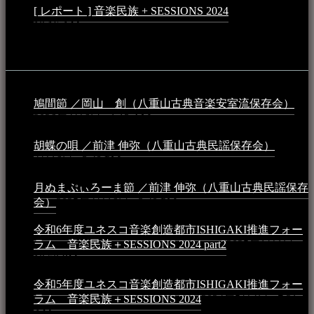
[ レポート ] 音楽民族 + SESSIONS 2024
2024年3月6日 -
10:16 AM
動画
鳩間節 ／岡山 創（八重山古典音楽安室流保存会）
2026年4月6日 - 1:13 AM
胡蝶の唄 ／前津 伸弥（八重山古典民謡保存会）
2025年
4月16日 - 3:48 PM
月ぬまぷぃろーま節 ／前津 伸弥（八重山古典民謡保存
会）
2025年4月16日 - 3:48 PM
令和6年度ユネスコ音楽創造都市ISHIGAKI推進フォー
ラム 音楽民族＋SESSIONS 2024 part2
2025年1月1日 -
10:50 PM
令和5年度ユネスコ音楽創造都市ISHIGAKI推進フォー
ラム 音楽民族＋SESSIONS 2024
2024年5月4日 - 7:21
AM