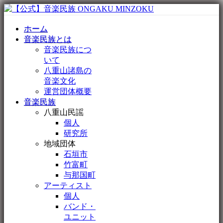
ホーム
音楽民族とは
音楽民族につ
いて
八重山諸島の
音楽文化
運営団体概要
音楽民族
八重山民謡
個人
研究所
地域団体
石垣市
竹富町
与那国町
アーティスト
個人
バンド・
ユニット