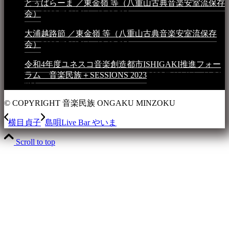
とぅばらーま ／東金嶺 等（八重山古典音楽安室流保存
会）
2023年5月5日 - 10:08 PM
大浦越路節 ／東金嶺 等（八重山古典音楽安室流保存
会）
2023年5月5日 - 10:03 PM
令和4年度ユネスコ音楽創造都市ISHIGAKI推進フォー
ラム 音楽民族＋SESSIONS 2023
2023年4月4日 - 11:36
PM
© COPYRIGHT 音楽民族 ONGAKU MINZOKU
横目貞子
島唄Live Bar やいま
Scroll to top