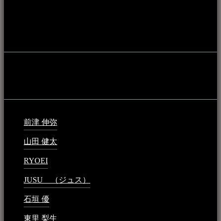
やライブハウス、民謡酒場等を国内外へ向けて発信をおこな
うことを目的として公開されています。
音楽民族の登録
音楽民族の登録（メンテナンス中）
最新の登録：
前津 伸弥
2025年2月10日 - 1:09 PM
山田 健太
2024年1月26日 - 6:48 PM
RYOEI
2024年1月14日 - 2:09 PM
JUSU （ジュス）
2023年6月1日 - 4:02 PM
石垣 優
2023年5月26日 - 7:16 PM
東里 梨生
2023年5月20日 - 8:21 AM