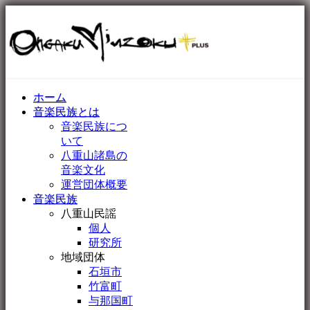
ホーム
音楽民族とは
音楽民族につ
いて
八重山諸島の
音楽文化
運営団体概要
音楽民族
八重山民謡
個人
研究所
地域団体
石垣市
竹富町
与那国町