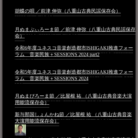
胡蝶の唄 ／前津 伸弥（八重山古典民謡保存会）
2025年
4月16日 - 3:48 PM
月ぬまぷぃろーま節 ／前津 伸弥（八重山古典民謡保存
会）
2025年4月16日 - 3:48 PM
令和6年度ユネスコ音楽創造都市ISHIGAKI推進フォー
ラム 音楽民族＋SESSIONS 2024 part2
2025年1月1日 -
10:50 PM
令和5年度ユネスコ音楽創造都市ISHIGAKI推進フォー
ラム 音楽民族＋SESSIONS 2024
2024年5月4日 - 7:21
AM
月ぬまぴろーま節 ／比屋根 祐 （八重山古典音楽大濵
用能流保存会）
2024年4月20日 - 5:19 PM
新与那国しょんかね節 ／比屋根 祐 （八重山古典音楽
大濵用能流保存会）
2024年4月16日 - 3:57 PM