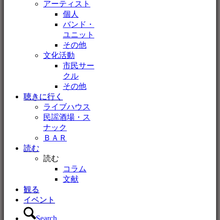
アーティスト
個人
バンド・
ユニット
その他
文化活動
市民サー
クル
その他
聴きに行く
ライブハウス
民謡酒場・ス
ナック
ＢＡＲ
読む
読む
コラム
文献
観る
イベント
Search