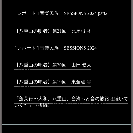
7:50 PM
[ レポート ] 音楽民族 + SESSIONS 2024 part2
2024年12
月25日 - 9:13 PM
【八重山の唄者】第21回 比屋根 祐
2024年3月11日 -
8:59 PM
[ レポート ] 音楽民族 + SESSIONS 2024
2024年3月6日 -
10:16 AM
【八重山の唄者】第20回 山田 健太
2024年1月26日 -
3:54 PM
【八重山の唄者】第19回 東金嶺 等
2023年5月5日 -
9:52 PM
「蓬莱行〜大和、八重山、台湾へと音の旅路は続いて
いく〜」（後編）
2023年3月18日 - 12:31 PM
イベント