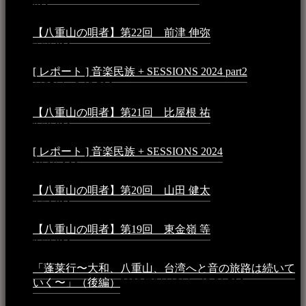
PM
【八重山の唄者】第22回 前津 伸弥
2025年2月10日 -
7:50 PM
[ レポート ] 音楽民族 + SESSIONS 2024 part2
2024年12
月25日 - 9:13 PM
【八重山の唄者】第21回 比屋根 祐
2024年3月11日 -
8:59 PM
[ レポート ] 音楽民族 + SESSIONS 2024
2024年3月6日 -
10:16 AM
【八重山の唄者】第20回 山田 健太
2024年1月26日 -
3:54 PM
【八重山の唄者】第19回 東金嶺 等
2023年5月5日 -
9:52 PM
「蓬莱行〜大和、八重山、台湾へと音の旅路は続いて
いく〜」（後編）
2023年3月18日 - 12:31 PM