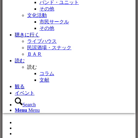
バンド・ユニット
その他
文化活動
市民サークル
その他
聴きに行く
ライブハウス
民謡酒場・スナック
ＢＡＲ
読む
読む
コラム
文献
観る
イベント
Search
Menu
Menu