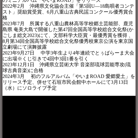
のミニアルバム「やいまROAD」をリリース
2022年2月 沖縄県文化協会主催「第5回U―18島唄者コンテ
スト」奨励賞受賞、6月八重山古典民謡コンクール優秀賞合
格
2023年7月 所属する八重山農林高等学校郷土芸能部、鹿児
島県 奄美大島で開催した第47回全国高等学校総合文化祭(か
ごしま総文2023)にて、文部科学大臣賞・最優秀賞を獲得 、
8月第34回全国高等学校総合文化祭優秀校東京公演を東京国
立劇場にて演舞披露
2023年9月27日 中学3年生より4年連続でとぅばらーま大会
に出場※くじ引きで4回中3回1番を引く
2023年12月1日 沖縄県立芸術大学 音楽部琉球芸能専攻(琉
球古典音楽)に合格
2024年3月 初のフルアルバム「やいまROAD 愛郷愛土」を
リリース予定、併せて石垣市民会館中ホールにて3月13日
（水）にソロライブ予定
本WEBサイト「音楽民族＋」は、八重山諸島の音楽文化や
伝統芸能の紹介だけでなく、各伝統芸能文化保存会(古謡)や
各三線研究所、地域の公民館や青年会活動、ロックやポップ
ス等、音楽演奏に携わる人材や地域団体、アーティスト等を
アーカイブ化し、また演奏や表現の場となっている公共施設