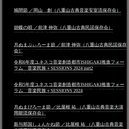
鳩間節 ／岡山 創（八重山古典音楽安室流保存会）
2026年4月6日 - 1:13 AM
胡蝶の唄 ／前津 伸弥（八重山古典民謡保存会）
2025年
4月16日 - 3:48 PM
月ぬまぷぃろーま節 ／前津 伸弥（八重山古典民謡保存
会）
2025年4月16日 - 3:48 PM
令和6年度ユネスコ音楽創造都市ISHIGAKI推進フォー
ラム 音楽民族＋SESSIONS 2024 part2
2025年1月1日 -
10:50 PM
令和5年度ユネスコ音楽創造都市ISHIGAKI推進フォー
ラム 音楽民族＋SESSIONS 2024
2024年5月4日 - 7:21
AM
月ぬまぴろーま節 ／比屋根 祐 （八重山古典音楽大濵
用能流保存会）
2024年4月20日 - 5:19 PM
新与那国しょんかね節 ／比屋根 祐 （八重山古典音楽