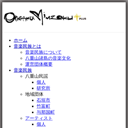
ホーム
音楽民族とは
音楽民族について
八重山諸島の音楽文化
運営団体概要
音楽民族
八重山民謡
個人
研究所
地域団体
石垣市
竹富町
与那国町
アーティスト
個人