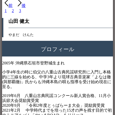
前
後
1
2
3
山田 健太
やまだ けんた
プロフィール
2005年 沖縄県石垣市登野城生まれ
小学4年生の時に伯父の八重山古典民謡研究所に入門し本格
的に三線を始める、中学3年より琉球古典音楽家「よなは徹
(與那覇徹)」氏からも沖縄本島の唄も指導を受け始め現在に
至る。
2019年6月 八重山古典民謡コンクール新人賞合格、11月小
浜節大会奨励賞受賞
2020年9月 「令和2年度とぅばらーま大会」奨励賞受賞
2021年2月 中学時代までを培った15才の声を残す目的で初