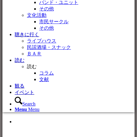
バンド・ユニット
その他
文化活動
市民サークル
その他
聴きに行く
ライブハウス
民謡酒場・スナック
ＢＡＲ
読む
読む
コラム
文献
観る
イベント
Search
Menu
Menu