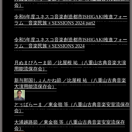
会）
2025年4月16日 - 3:48 PM
令和6年度ユネスコ音楽創造都市ISHIGAKI推進フォー
ラム 音楽民族＋SESSIONS 2024 part2
2025年1月1日 -
10:50 PM
令和5年度ユネスコ音楽創造都市ISHIGAKI推進フォー
ラム 音楽民族＋SESSIONS 2024
2024年5月4日 - 7:21
AM
月ぬまぴろーま節 ／比屋根 祐 （八重山古典音楽大濵
用能流保存会）
2024年4月20日 - 5:19 PM
新与那国しょんかね節 ／比屋根 祐 （八重山古典音楽
大濵用能流保存会）
2024年4月16日 - 3:57 PM
とぅばらーま ／東金嶺 等（八重山古典音楽安室流保存
会）
2023年5月5日 - 10:08 PM
大浦越路節 ／東金嶺 等（八重山古典音楽安室流保存
会）
2023年5月5日 - 10:03 PM