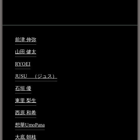
音楽民族の登録（メンテナンス中）
最新の登録：
前津 伸弥
2025年2月10日 - 1:09 PM
山田 健太
2024年1月26日 - 6:48 PM
RYOEI
2024年1月14日 - 2:09 PM
JUSU （ジュス）
2023年6月1日 - 4:02 PM
石垣 優
2023年5月26日 - 7:16 PM
東里 梨生
2023年5月20日 - 8:21 AM
西原 和希
2023年3月15日 - 3:36 PM
想華UmoPana
2023年3月15日 - 12:41 PM
大底 朝枝
2023年3月15日 - 12:24 AM