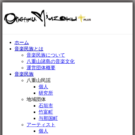
ホーム
音楽民族とは
音楽民族について
八重山諸島の音楽文化
運営団体概要
音楽民族
八重山民謡
個人
研究所
地域団体
石垣市
竹富町
与那国町
アーティスト
個人