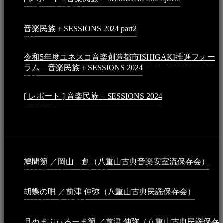
月25日 - 9:13 PM
音楽民族＋SESSIONS 2024 part2
2024年11月10日 - 10:40
PM
令和5年度ユネスコ音楽創造都市ISHIGAKI推進フォー
ラム 音楽民族＋SESSIONS 2024
2024年5月4日 - 7:21
AM
[ レポート ] 音楽民族 + SESSIONS 2024
2024年3月6日 -
10:16 AM
動画
鳩間節 ／岡山 創（八重山古典音楽安室流保存会）
2026年4月6日 - 1:13 AM
胡蝶の唄 ／前津 伸弥（八重山古典民謡保存会）
2025年
4月16日 - 3:48 PM
月ぬまぷぃろーま節 ／前津 伸弥（八重山古典民謡保存