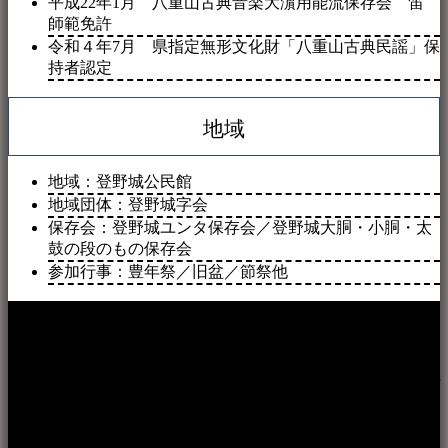
平成22年1月 八重山古典
音楽
大濵用能流保存会 笛
師範免許
令和４年7月 県指定無形文化財「八重山古典民謡」保
持者認定
地域
地域：登野城公民館
地域団体：登野城字会
保存会：登野城ユンタ保存会／登野城大胴・小胴・
太
鼓の段のもの保存会
参加行事：豊年祭／旧盆／節祭他
本WEBサイト「音楽民族＋」は、八重山諸島の音楽文化や
伝統芸能の紹介だけでなく、各伝統芸能文化保存会(古謡)や
各三線研究所、地域の公民館や青年会活動、ロックやポップ
ス等、音楽演奏に携わる人材や地域団体、アーティスト等を
アーカイブ化し、また演奏や表現の場となっている公共施設