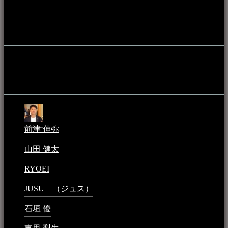
やライブハウス、民謡酒場等を国内外へ向けて発信をおこな
うことを目的として公開されています。
音楽民族の登録
音楽民族の登録（メンテナンス中）
最新の登録：
前津 伸弥
2025年2月10日 - 1:09 PM
山田 健太
2024年1月26日 - 6:48 PM
RYOEI
2024年1月14日 - 2:09 PM
JUSU （ジュス）
2023年6月1日 - 4:02 PM
石垣 優
2023年5月26日 - 7:16 PM