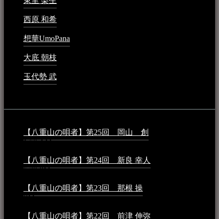
東里 梨生
2023年5月20日 - 8:21 AM
西原 和希
2023年3月15日 - 3:36 PM
想華UmoPana
2023年3月15日 - 12:41 PM
大底 朝枝
2023年3月15日 - 12:24 AM
玉代勢 武
2023年3月15日 - 12:11 AM
音楽民族コラム：
【八重山の唄者】第25回 岡山 創
2026年4月6日 -
1:50 AM
【八重山の唄者】第24回 新良 幸人
2025年3月11日 -
5:29 PM
【八重山の唄者】第23回 那根 操
2025年3月4日 - 6:40
PM
【八重山の唄者】第22回 前津 伸弥
2025年2月10日 -