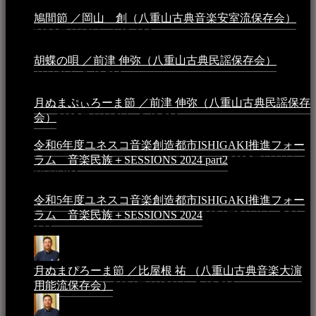
鳩間節 ／岡山 創（八重山古典音楽安室流保存会）
2026年4月6日 - 1:13 AM
胡蝶の唄 ／前津 伸弥（八重山古典民謡保存会）
2025年
4月16日 - 3:48 PM
月ぬまぷぃろーま節 ／前津 伸弥（八重山古典民謡保存
会）
2025年4月16日 - 3:48 PM
令和6年度ユネスコ音楽創造都市ISHIGAKI推進フォー
ラム 音楽民族＋SESSIONS 2024 part2
2025年1月1日 -
10:50 PM
令和5年度ユネスコ音楽創造都市ISHIGAKI推進フォー
ラム 音楽民族＋SESSIONS 2024
2024年5月4日 - 7:21
AM
月ぬまぴろーま節 ／比屋根 祐 （八重山古典音楽大濵
用能流保存会）
2024年4月20日 - 5:19 PM