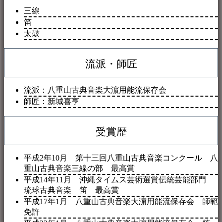
三線
笛
太鼓
流派・師匠
流派：八重山古典
音楽
大濵用能流保存会
師匠：新城喜亨
受賞歴
平成2年10月 第十三回八重山古典
音楽
コンクール 八
重山古典
音楽
三線の部 最高賞
平成14年11月 沖縄タイムス芸術選賞伝統芸能部門
琉球古典
音楽
笛 最高賞
平成17年1月 八重山古典
音楽
大濵用能流保存会 師範
免許