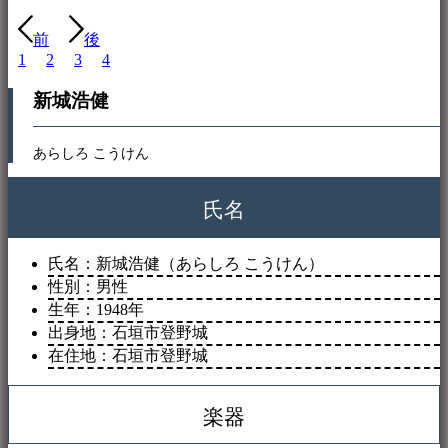
前
後
1
2
3
4
新城浩健
あらしろ こうけん
氏名
氏名：新城浩健（あらしろ こうけん）
性別：男性
生年：1948年
出身地：石垣市登野城
在住地：石垣市登野城
楽器