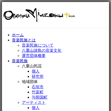
ホーム
音楽民族とは
音楽民族について
八重山諸島の音楽文化
運営団体概要
音楽民族
八重山民謡
個人
研究所
地域団体
石垣市
竹富町
与那国町
アーティスト
個人