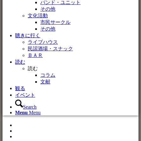
バンド・ユニット
その他
文化活動
市民サークル
その他
聴きに行く
ライブハウス
民謡酒場・スナック
ＢＡＲ
読む
読む
コラム
文献
観る
イベント
Search
Menu
Menu