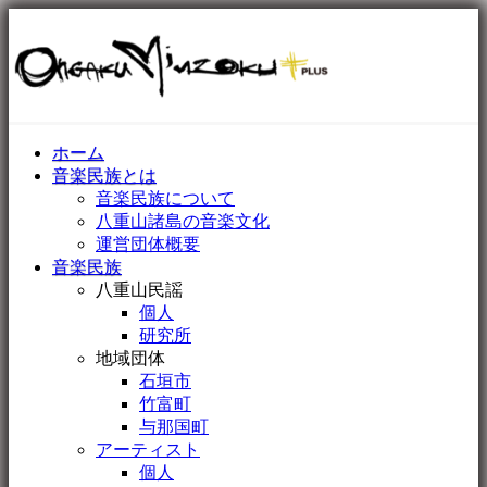
ホーム
音楽民族とは
音楽民族について
八重山諸島の音楽文化
運営団体概要
音楽民族
八重山民謡
個人
研究所
地域団体
石垣市
竹富町
与那国町
アーティスト
個人