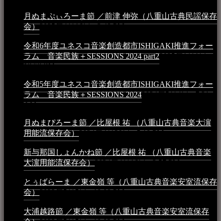
月ぬまぷぃろーま節 ／前津 伸弥（八重山古典民謡保存
会）
2025年4月16日 - 3:48 PM
令和6年度ユネスコ音楽創造都市ISHIGAKI推進フォー
ラム 音楽民族＋SESSIONS 2024 part2
2025年1月1日 -
10:50 PM
令和5年度ユネスコ音楽創造都市ISHIGAKI推進フォー
ラム 音楽民族＋SESSIONS 2024
2024年5月4日 - 7:21
AM
月ぬまぴろーま節 ／比屋根 祐 （八重山古典音楽大濵
用能流保存会）
2024年4月20日 - 5:19 PM
新与那国しょんかね節 ／比屋根 祐 （八重山古典音楽
大濵用能流保存会）
2024年4月16日 - 3:57 PM
とぅばらーま ／東金嶺 等（八重山古典音楽安室流保存
会）
2023年5月5日 - 10:08 PM
大浦越路節 ／東金嶺 等（八重山古典音楽安室流保存