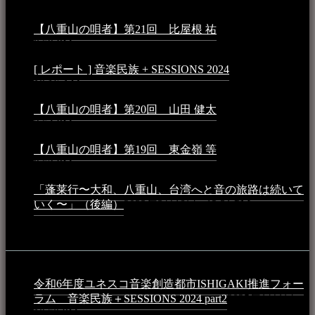
月25日 - 9:13 PM
【八重山の唄者】第21回 比屋根 祐
2024年3月11日 -
8:59 PM
[ レポート ] 音楽民族 + SESSIONS 2024
2024年3月6日 -
10:16 AM
【八重山の唄者】第20回 山田 健太
2024年1月26日 -
3:54 PM
【八重山の唄者】第19回 東金嶺 等
2023年5月5日 -
9:52 PM
「蓬莱行〜大和、八重山、台湾へと音の旅路は続いて
いく〜」（後編）
2023年3月18日 - 12:31 PM
イベント
令和6年度ユネスコ音楽創造都市ISHIGAKI推進フォー
ラム 音楽民族＋SESSIONS 2024 part2
2025年1月1日 -
10:50 PM