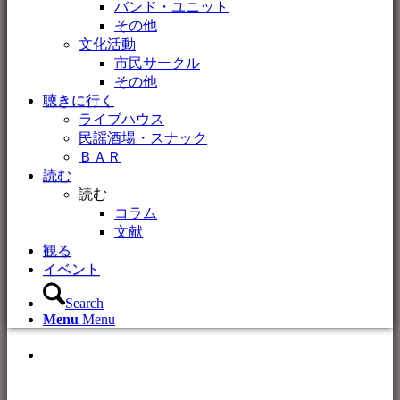
バンド・ユニット
その他
文化活動
市民サークル
その他
聴きに行く
ライブハウス
民謡酒場・スナック
ＢＡＲ
読む
読む
コラム
文献
観る
イベント
Search
Menu
Menu