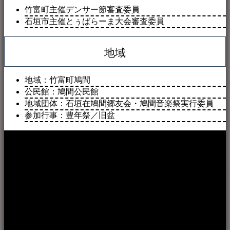
竹富町主催デンサー節審査委員
石垣市主催とぅばらーま大会審査委員
地域
地域：竹富町鳩間
公民館：鳩間公民館
地域団体：石垣在鳩間郷友会・鳩間音楽祭実行委員
参加行事：豊年祭／旧盆
本WEBサイト「音楽民族＋」は、八重山諸島の音楽文化や
伝統芸能の紹介だけでなく、各伝統芸能文化保存会(古謡)や
各三線研究所、地域の公民館や青年会活動、ロックやポップ
ス等、音楽演奏に携わる人材や地域団体、アーティスト等を
アーカイブ化し、また演奏や表現の場となっている公共施設
やライブハウス、民謡酒場等を国内外へ向けて発信をおこな
うことを目的として公開されています。