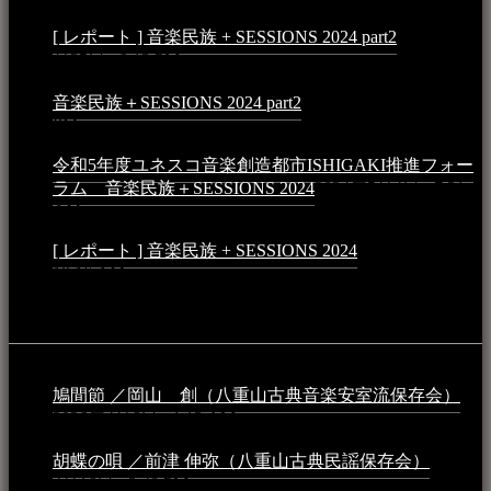
[ レポート ] 音楽民族 + SESSIONS 2024 part2
2024年12
月25日 - 9:13 PM
音楽民族＋SESSIONS 2024 part2
2024年11月10日 - 10:40
PM
令和5年度ユネスコ音楽創造都市ISHIGAKI推進フォー
ラム 音楽民族＋SESSIONS 2024
2024年5月4日 - 7:21
AM
[ レポート ] 音楽民族 + SESSIONS 2024
2024年3月6日 -
10:16 AM
動画
鳩間節 ／岡山 創（八重山古典音楽安室流保存会）
2026年4月6日 - 1:13 AM
胡蝶の唄 ／前津 伸弥（八重山古典民謡保存会）
2025年
4月16日 - 3:48 PM