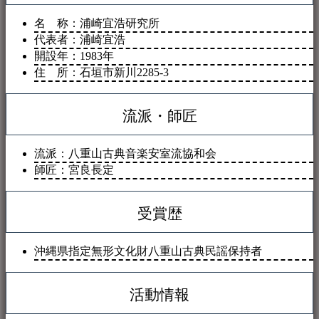
名 称：浦崎宜浩研究所
代表者：浦崎宜浩
開設年：1983年
住 所：石垣市新川2285-3
流派・師匠
流派：八重山古典音楽安室流協和会
師匠：宮良長定
受賞歴
沖縄県指定無形文化財八重山古典民謡保持者
活動情報