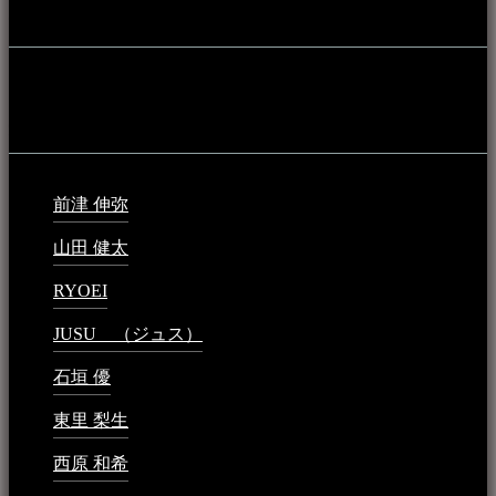
音楽民族の登録
音楽民族の登録（メンテナンス中）
最新の登録：
前津 伸弥
2025年2月10日 - 1:09 PM
山田 健太
2024年1月26日 - 6:48 PM
RYOEI
2024年1月14日 - 2:09 PM
JUSU （ジュス）
2023年6月1日 - 4:02 PM
石垣 優
2023年5月26日 - 7:16 PM
東里 梨生
2023年5月20日 - 8:21 AM
西原 和希
2023年3月15日 - 3:36 PM