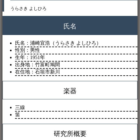
うらさき よしひろ
氏名
氏名：浦崎宜浩（うらさき よしひろ）
性別：男性
生年：1951年
出身地：竹富町鳩間
在住地：石垣市新川
楽器
三線
笛
研究所概要