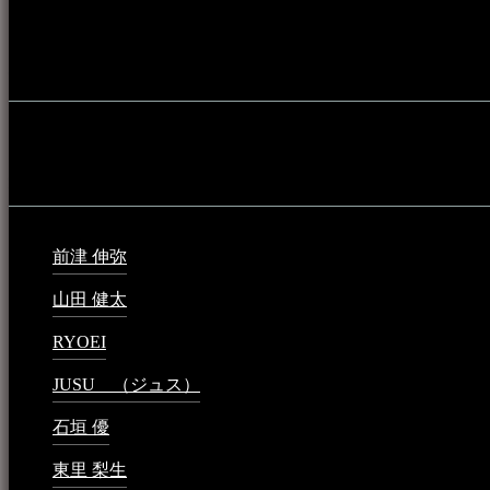
音楽演奏に携わる人材や地域団体、アーティスト等をアーカ
的として公開されています。
音楽民族の登録
音楽民族の登録（メンテナンス中）
最新の登録：
前津 伸弥
2025年2月10日 - 1:09 PM
山田 健太
2024年1月26日 - 6:48 PM
RYOEI
2024年1月14日 - 2:09 PM
JUSU （ジュス）
2023年6月1日 - 4:02 PM
石垣 優
2023年5月26日 - 7:16 PM
東里 梨生
2023年5月20日 - 8:21 AM