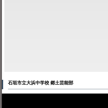
石垣市立大浜中学校 郷土芸能部
本WEBサイト「音楽民族＋」は、八重山諸島の音楽文化や伝