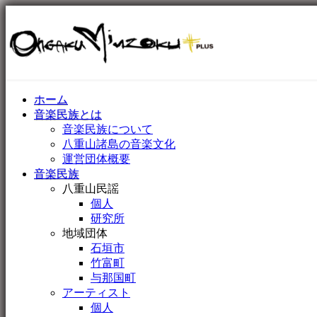
ホーム
音楽民族とは
音楽民族について
八重山諸島の音楽文化
運営団体概要
音楽民族
八重山民謡
個人
研究所
地域団体
石垣市
竹富町
与那国町
アーティスト
個人