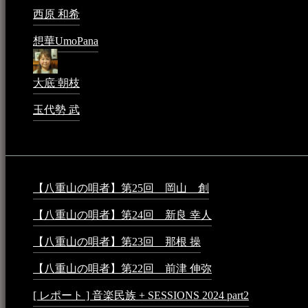
西原 和希
2023年3月15日 - 3:36 PM
想華UmoPana
2023年3月15日 - 12:41 PM
大底 朝枝
2023年3月15日 - 12:24 AM
玉代勢 武
2023年3月15日 - 12:11 AM
音楽民族コラム：
【八重山の唄者】第25回 岡山 創
2026年4月6日 - 1:50
【八重山の唄者】第24回 新良 幸人
2025年3月11日 - 5:2
【八重山の唄者】第23回 那根 操
2025年3月4日 - 6:40 P
【八重山の唄者】第22回 前津 伸弥
2025年2月10日 - 7:5
[ レポート ] 音楽民族 + SESSIONS 2024 part2
2024年12月25