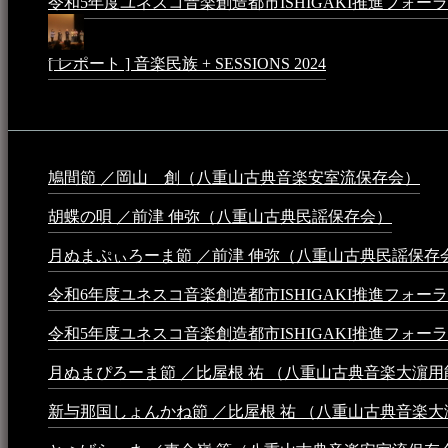
令和5年度ユネスコ音楽創造都市ISHIGAKI推進フォーラム 
[ レポート ] 音楽民族 + SESSIONS 2024
2024年3月6日 - 1
動画
鳩間節 ／岡山 創（八重山古典音楽安室流保存会）
202
胡蝶の唄 ／前津 伸弥（八重山古典民謡保存会）
2025年4
月ぬまぷぃろーま節 ／前津 伸弥（八重山古典民謡保存
令和6年度ユネスコ音楽創造都市ISHIGAKI推進フォーラム 音楽
令和5年度ユネスコ音楽創造都市ISHIGAKI推進フォーラム 
月ぬまぴろーま節 ／比屋根 祐 （八重山古典音楽大濵
新与那国しょんかね節 ／比屋根 祐 （八重山古典音楽