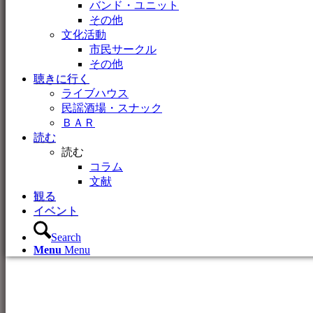
バンド・ユニット
その他
文化活動
市民サークル
その他
聴きに行く
ライブハウス
民謡酒場・スナック
ＢＡＲ
読む
読む
コラム
文献
観る
イベント
Search
Menu
Menu