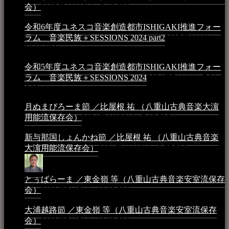
会）
2025年4月16日 - 3:48 PM
令和6年度ユネスコ音楽創造都市ISHIGAKI推進フォー
ラム 音楽民族＋SESSIONS 2024 part2
2025年1月1日 -
10:50 PM
令和5年度ユネスコ音楽創造都市ISHIGAKI推進フォー
ラム 音楽民族＋SESSIONS 2024
2024年5月4日 - 7:21
AM
月ぬまぴろーま節 ／比屋根 祐 （八重山古典音楽大濵
用能流保存会）
2024年4月20日 - 5:19 PM
新与那国しょんかね節 ／比屋根 祐 （八重山古典音楽
大濵用能流保存会）
2024年4月16日 - 3:57 PM
とぅばらーま ／東金嶺 等（八重山古典音楽安室流保存
会）
2023年5月5日 - 10:08 PM
大浦越路節 ／東金嶺 等（八重山古典音楽安室流保存
会）
2023年5月5日 - 10:03 PM