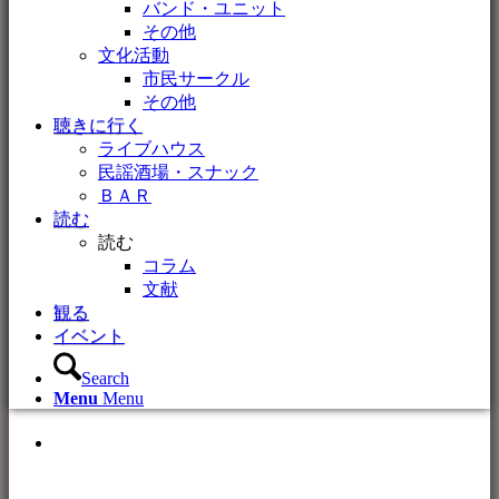
バンド・ユニット
その他
文化活動
市民サークル
その他
聴きに行く
ライブハウス
民謡酒場・スナック
ＢＡＲ
読む
読む
コラム
文献
観る
イベント
Search
Menu
Menu