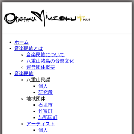
ホーム
音楽民族とは
音楽民族について
八重山諸島の音楽文化
運営団体概要
音楽民族
八重山民謡
個人
研究所
地域団体
石垣市
竹富町
与那国町
アーティスト
個人