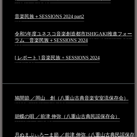
月25日 - 9:13 PM
音楽民族＋SESSIONS 2024 part2
2024年11月10日 - 10:40
PM
令和5年度ユネスコ音楽創造都市ISHIGAKI推進フォー
ラム 音楽民族＋SESSIONS 2024
2024年5月4日 - 7:21
AM
[ レポート ] 音楽民族 + SESSIONS 2024
2024年3月6日 -
10:16 AM
動画
鳩間節 ／岡山 創（八重山古典音楽安室流保存会）
2026年4月6日 - 1:13 AM
胡蝶の唄 ／前津 伸弥（八重山古典民謡保存会）
2025年
4月16日 - 3:48 PM
月ぬまぷぃろーま節 ／前津 伸弥（八重山古典民謡保存