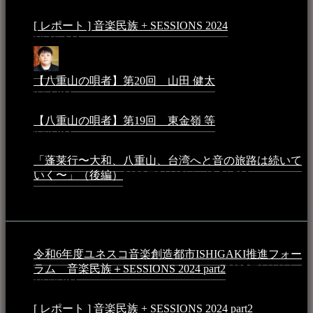
[ レポート ] 音楽民族 + SESSIONS 2024
2024年3月6日 -
10:16 AM
【八重山の唄者】第20回 山田 健太
2024年1月26日 -
3:54 PM
【八重山の唄者】第19回 東金嶺 等
2023年5月5日 -
9:52 PM
「蓬莱行〜大和、八重山、台湾へと音の旅路は続いて
いく〜」（後編）
2023年3月18日 - 12:31 PM
イベント
令和6年度ユネスコ音楽創造都市ISHIGAKI推進フォー
ラム 音楽民族＋SESSIONS 2024 part2
2025年1月1日 -
10:50 PM
[ レポート ] 音楽民族 + SESSIONS 2024 part2
2024年12