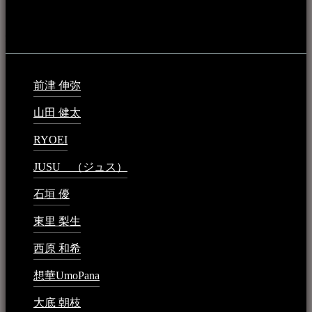
音楽民族の登録（メンテナンス中）
最新の登録：
前津 伸弥
2025年2月10日 - 1:09 PM
山田 健太
2024年1月26日 - 6:48 PM
RYOEI
2024年1月14日 - 2:09 PM
JUSU （ジュス）
2023年6月1日 - 4:02 PM
石垣 優
2023年5月26日 - 7:16 PM
東里 梨生
2023年5月20日 - 8:21 AM
西原 和希
2023年3月15日 - 3:36 PM
想華UmoPana
2023年3月15日 - 12:41 PM
大底 朝枝
2023年3月15日 - 12:24 AM