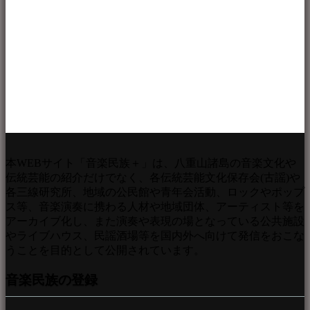
本WEBサイト「音楽民族＋」は、八重山諸島の音楽文化や
伝統芸能の紹介だけでなく、各伝統芸能文化保存会(古謡)や
各三線研究所、地域の公民館や青年会活動、ロックやポップ
ス等、音楽演奏に携わる人材や地域団体、アーティスト等を
アーカイブ化し、また演奏や表現の場となっている公共施設
やライブハウス、民謡酒場等を国内外へ向けて発信をおこな
うことを目的として公開されています。
音楽民族の登録