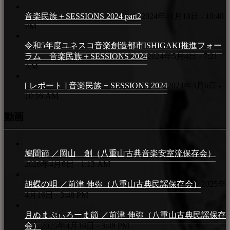
音楽民族＋SESSIONS 2024 part2
2024年11月10日 - 10:40
PM
令和5年度ユネスコ音楽創造都市ISHIGAKI推進フォー
ラム 音楽民族＋SESSIONS 2024
2024年5月4日 - 7:21
AM
[ レポート ] 音楽民族 + SESSIONS 2024
2024年3月6日 -
10:16 AM
動画
鳩間節 ／岡山 創（八重山古典音楽安室流保存会）
2026年4月6日 - 1:13 AM
胡蝶の唄 ／前津 伸弥（八重山古典民謡保存会）
2025年
4月16日 - 3:48 PM
月ぬまぷぃろーま節 ／前津 伸弥（八重山古典民謡保存
会）
2025年4月16日 - 3:48 PM