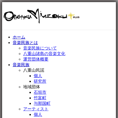
ホーム
音楽民族とは
音楽民族について
八重山諸島の音楽文化
運営団体概要
音楽民族
八重山民謡
個人
研究所
地域団体
石垣市
竹富町
与那国町
アーティスト
個人