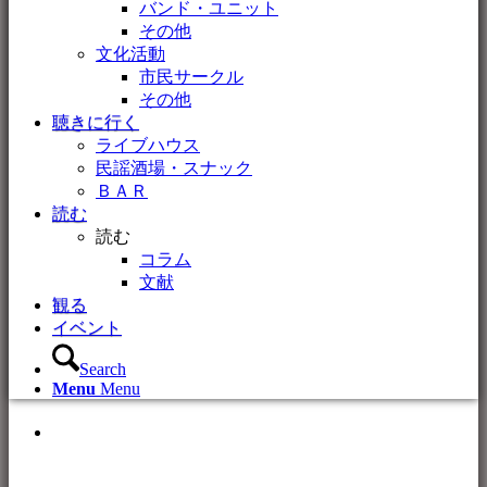
バンド・ユニット
その他
文化活動
市民サークル
その他
聴きに行く
ライブハウス
民謡酒場・スナック
ＢＡＲ
読む
読む
コラム
文献
観る
イベント
Search
Menu
Menu