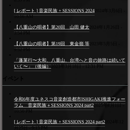
[ レポート ] 音楽民族 + SESSIONS 2024
2024年3月6日 -
10:16 AM
【八重山の唄者】第20回 山田 健太
2024年1月26日 -
3:54 PM
【八重山の唄者】第19回 東金嶺 等
2023年5月5日 -
9:52 PM
「蓬莱行〜大和、八重山、台湾へと音の旅路は続いて
いく〜」（後編）
2023年3月18日 - 12:31 PM
イベント
令和6年度ユネスコ音楽創造都市ISHIGAKI推進フォー
ラム 音楽民族＋SESSIONS 2024 part2
2025年1月1日 -
10:50 PM
[ レポート ] 音楽民族 + SESSIONS 2024 part2
2024年12
月25日 - 9:13 PM