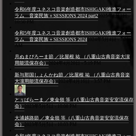
令和6年度ユネスコ音楽創造都市ISHIGAKI推進フォー
ラム 音楽民族＋SESSIONS 2024 part2
2025年1月1日 -
10:50 PM
令和5年度ユネスコ音楽創造都市ISHIGAKI推進フォー
ラム 音楽民族＋SESSIONS 2024
2024年5月4日 - 7:21
AM
月ぬまぴろーま節 ／比屋根 祐 （八重山古典音楽大濵
用能流保存会）
2024年4月20日 - 5:19 PM
新与那国しょんかね節 ／比屋根 祐 （八重山古典音楽
大濵用能流保存会）
2024年4月16日 - 3:57 PM
とぅばらーま ／東金嶺 等（八重山古典音楽安室流保存
会）
2023年5月5日 - 10:08 PM
大浦越路節 ／東金嶺 等（八重山古典音楽安室流保存
会）
2023年5月5日 - 10:03 PM