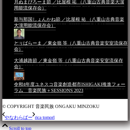
月ぬまぴろーま節 ／比屋根 祐 （八重山古典音楽大濵
用能流保存会）
2024年4月20日 - 5:19 PM
新与那国しょんかね節 ／比屋根 祐 （八重山古典音楽
大濵用能流保存会）
2024年4月16日 - 3:57 PM
とぅばらーま ／東金嶺 等（八重山古典音楽安室流保存
会）
2023年5月5日 - 10:08 PM
大浦越路節 ／東金嶺 等（八重山古典音楽安室流保存
会）
2023年5月5日 - 10:03 PM
令和4年度ユネスコ音楽創造都市ISHIGAKI推進フォー
ラム 音楽民族＋SESSIONS 2023
2023年4月4日 - 11:36
PM
© COPYRIGHT 音楽民族 ONGAKU MINZOKU
やなわらばー
rica tomorl
Scroll to top