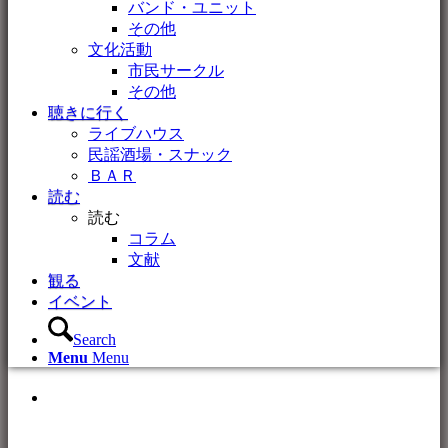
バンド・ユニット
その他
文化活動
市民サークル
その他
聴きに行く
ライブハウス
民謡酒場・スナック
ＢＡＲ
読む
読む
コラム
文献
観る
イベント
Search
Menu
Menu