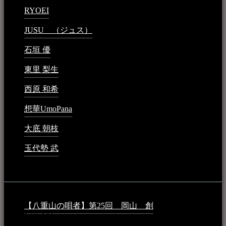
RYOEI
2024年1月14日 - 2:09 PM
JUSU （ジュス）
2023年6月1日 - 4:02 PM
石垣 優
2023年5月26日 - 7:16 PM
東里 梨生
2023年5月20日 - 8:21 AM
西原 和希
2023年3月15日 - 3:36 PM
想華UmoPana
2023年3月15日 - 12:41 PM
大底 朝枝
2023年3月15日 - 12:24 AM
玉代勢 武
2023年3月15日 - 12:11 AM
音楽民族コラム：
【八重山の唄者】第25回 岡山 創
2026年4月6日 -
1:50 AM