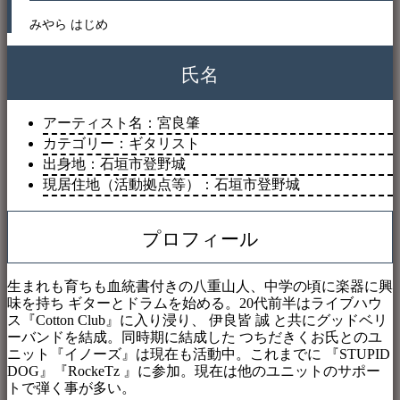
みやら はじめ
氏名
アーティスト名：宮良肇
カテゴリー：ギタリスト
出身地：石垣市登野城
現居住地（活動拠点等）：石垣市登野城
プロフィール
生まれも育ちも血統書付きの八重山人、中学の頃に楽器に興
味を持ち ギターとドラムを始める。20代前半はライブハウ
ス『Cotton Club』に入り浸り、 伊良皆 誠 と共にグッドベリ
ーバンドを結成。同時期に結成した つちだきくお氏とのユ
ニット『イノーズ』は現在も活動中。これまでに 『STUPID
DOG』『RockeTz 』に参加。現在は他のユニットのサポー
トで弾く事が多い。