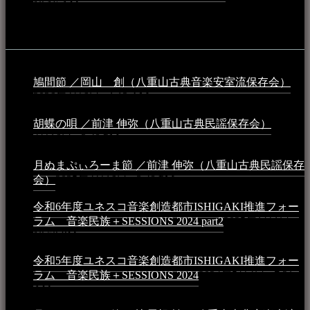
10:16 AM
動画
鳩間節 ／岡山 創（八重山古典音楽安室流保存会）
2026年4月6日 - 1:13 AM
胡蝶の唄 ／前津 伸弥（八重山古典民謡保存会）
2025年
4月16日 - 3:48 PM
月ぬまぷぃろーま節 ／前津 伸弥（八重山古典民謡保存
会）
2025年4月16日 - 3:48 PM
令和6年度ユネスコ音楽創造都市ISHIGAKI推進フォー
ラム 音楽民族＋SESSIONS 2024 part2
2025年1月1日 -
10:50 PM
令和5年度ユネスコ音楽創造都市ISHIGAKI推進フォー
ラム 音楽民族＋SESSIONS 2024
2024年5月4日 - 7:21
AM