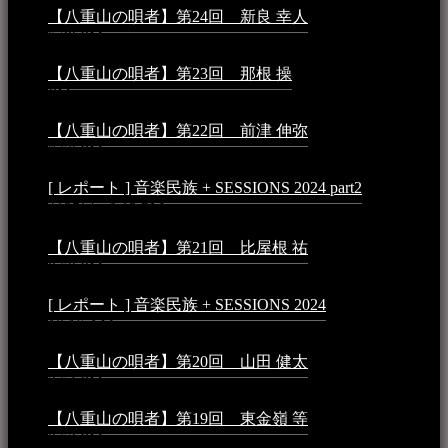
【八重山の唄者】第24回 新良 幸人
2025年3月11日 -
5:29 PM
【八重山の唄者】第23回 那根 操
2025年3月4日 - 6:40
PM
【八重山の唄者】第22回 前津 伸弥
2025年2月10日 -
7:50 PM
[ レポート ] 音楽民族 + SESSIONS 2024 part2
2024年12
月25日 - 9:13 PM
【八重山の唄者】第21回 比屋根 祐
2024年3月11日 -
8:59 PM
[ レポート ] 音楽民族 + SESSIONS 2024
2024年3月6日 -
10:16 AM
【八重山の唄者】第20回 山田 健太
2024年1月26日 -
3:54 PM
【八重山の唄者】第19回 東金嶺 等
2023年5月5日 -
9:52 PM