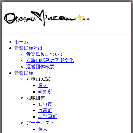
ホーム
音楽民族とは
音楽民族について
八重山諸島の音楽文化
運営団体概要
音楽民族
八重山民謡
個人
研究所
地域団体
石垣市
竹富町
与那国町
アーティスト
個人