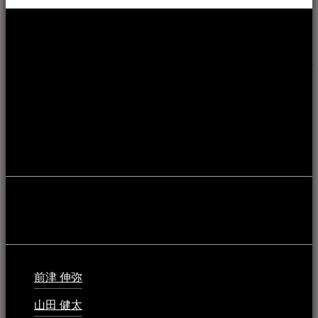
本WEBサイト「音楽民族＋」は、八重山諸島の音楽文化や
伝統芸能の紹介だけでなく、各伝統芸能文化保存会(古謡)や
各三線研究所、地域の公民館や青年会活動、ロックやポップ
ス等、音楽演奏に携わる人材や地域団体、アーティスト等を
アーカイブ化し、また演奏や表現の場となっている公共施設
やライブハウス、民謡酒場等を国内外へ向けて発信をおこな
うことを目的として公開されています。
音楽民族の登録
音楽民族の登録（メンテナンス中）
最新の登録：
前津 伸弥
2025年2月10日 - 1:09 PM
山田 健太
2024年1月26日 - 6:48 PM