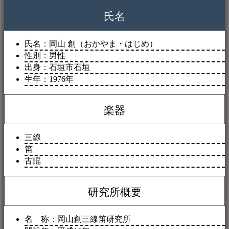
氏名
氏名：岡山 創（おかやま・はじめ）
性別：男性
出身：石垣市石垣
生年：1976年
楽器
三線
笛
古謡
研究所概要
名 称：岡山創三線笛研究所