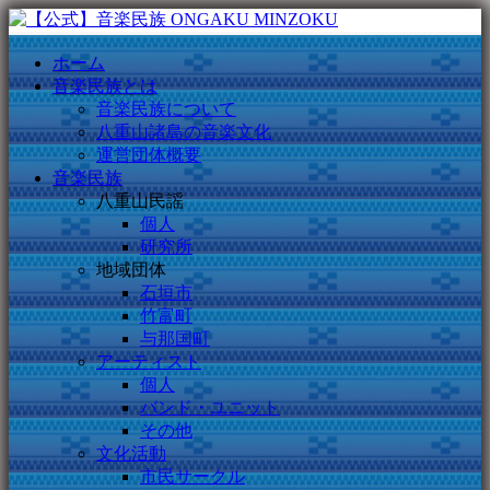
ホーム
音楽民族とは
音楽民族について
八重山諸島の音楽文化
運営団体概要
音楽民族
八重山民謡
個人
研究所
地域団体
石垣市
竹富町
与那国町
アーティスト
個人
バンド・ユニット
その他
文化活動
市民サークル