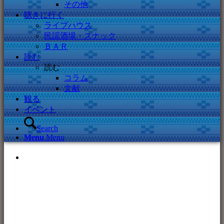
その他
聴きに行く
ライブハウス
民謡酒場・スナック
ＢＡＲ
読む
読む
コラム
文献
観る
イベント
Search
Menu
Menu