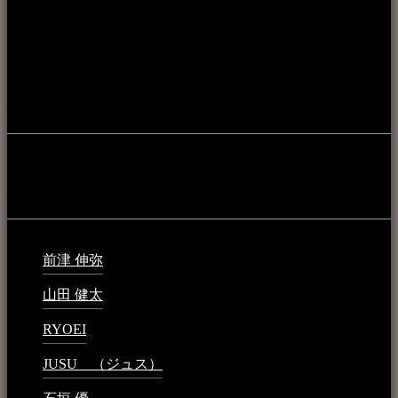
ス等、音楽演奏に携わる人材や地域団体、アーティスト等を
アーカイブ化し、また演奏や表現の場となっている公共施設
やライブハウス、民謡酒場等を国内外へ向けて発信をおこな
うことを目的として公開されています。
音楽民族の登録
音楽民族の登録（メンテナンス中）
最新の登録：
前津 伸弥
2025年2月10日 - 1:09 PM
山田 健太
2024年1月26日 - 6:48 PM
RYOEI
2024年1月14日 - 2:09 PM
JUSU （ジュス）
2023年6月1日 - 4:02 PM