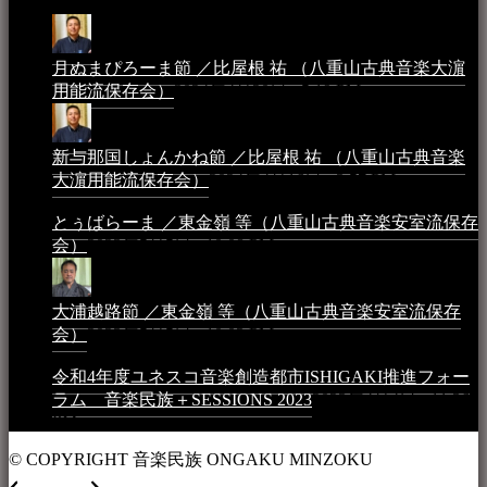
AM
月ぬまぴろーま節 ／比屋根 祐 （八重山古典音楽大濵
用能流保存会）
2024年4月20日 - 5:19 PM
新与那国しょんかね節 ／比屋根 祐 （八重山古典音楽
大濵用能流保存会）
2024年4月16日 - 3:57 PM
とぅばらーま ／東金嶺 等（八重山古典音楽安室流保存
会）
2023年5月5日 - 10:08 PM
大浦越路節 ／東金嶺 等（八重山古典音楽安室流保存
会）
2023年5月5日 - 10:03 PM
令和4年度ユネスコ音楽創造都市ISHIGAKI推進フォー
ラム 音楽民族＋SESSIONS 2023
2023年4月4日 - 11:36
PM
© COPYRIGHT 音楽民族 ONGAKU MINZOKU