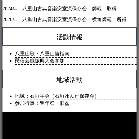
2024年 八重山古典音楽安室流保存会 師範 取得
2026年 八重山古典音楽安室流保存会 横笛師範 所得
活動情報
八重山歌・八重山笛指南
民俗芸能振興大会参加
地域活動
地域：石垣字会（石垣ゆんた保存会）
参加行事：豊年祭・旧盆
本WEBサイト「音楽民族＋」は、八重山諸島の音楽文化や
伝統芸能の紹介だけでなく、各伝統芸能文化保存会(古謡)や
各三線研究所、地域の公民館や青年会活動、ロックやポップ