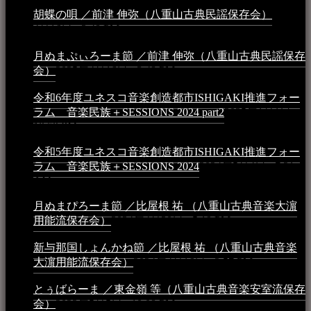
胡蝶の唄 ／前津 伸弥（八重山古典民謡保存会）
2025年
4月16日 - 3:48 PM
月ぬまぷぃろーま節 ／前津 伸弥（八重山古典民謡保存
会）
2025年4月16日 - 3:48 PM
令和6年度ユネスコ音楽創造都市ISHIGAKI推進フォー
ラム 音楽民族＋SESSIONS 2024 part2
2025年1月1日 -
10:50 PM
令和5年度ユネスコ音楽創造都市ISHIGAKI推進フォー
ラム 音楽民族＋SESSIONS 2024
2024年5月4日 - 7:21
AM
月ぬまぴろーま節 ／比屋根 祐 （八重山古典音楽大濵
用能流保存会）
2024年4月20日 - 5:19 PM
新与那国しょんかね節 ／比屋根 祐 （八重山古典音楽
大濵用能流保存会）
2024年4月16日 - 3:57 PM
とぅばらーま ／東金嶺 等（八重山古典音楽安室流保存
会）
2023年5月5日 - 10:08 PM