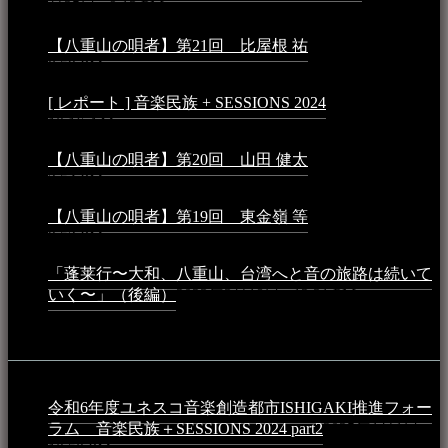
月25日 - 9:13 PM
【八重山の唄者】第21回 比屋根 祐
2024年3月11日 -
8:59 PM
[ レポート ] 音楽民族 + SESSIONS 2024
2024年3月6日 -
10:16 AM
【八重山の唄者】第20回 山田 健太
2024年1月26日 -
3:54 PM
【八重山の唄者】第19回 東金嶺 等
2023年5月5日 -
9:52 PM
「蓬莱行〜大和、八重山、台湾へと音の旅路は続いて
いく〜」（後編）
2023年3月18日 - 12:31 PM
イベント
令和6年度ユネスコ音楽創造都市ISHIGAKI推進フォー
ラム 音楽民族＋SESSIONS 2024 part2
2025年1月1日 -