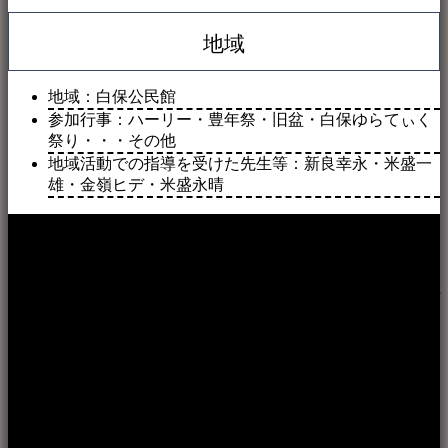
地域
地域：白保公民館
参加行事：ハーリー・豊年祭・旧盆・白保ゆらてぃく
祭り・・・その他
地域活動での指導を受けた先生等：新良幸永・米盛一
雄・金嶺ヒデ・米盛永晴
本WEBサイト「音楽民族＋」は、八重山諸島の音楽文化や
伝統芸能の紹介だけでなく、各伝統芸能文化保存会(古謡)や
各三線研究所、地域の公民館や青年会活動、ロックやポップ
ス等、音楽演奏に携わる人材や地域団体、アーティスト等を
アーカイブ化し、また演奏や表現の場となっている公共施設
やライブハウス、民謡酒場等を国内外へ向けて発信をおこな
うことを目的として公開されています。
音楽民族の登録