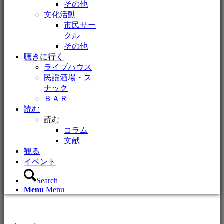
その他
文化活動
市民サー
クル
その他
聴きに行く
ライブハウス
民謡酒場・ス
ナック
ＢＡＲ
読む
読む
コラム
文献
観る
イベント
Search
Menu
Menu