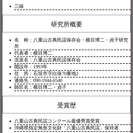
三線
研究所概要
名 称：八重山古典民謡保存会・横目博二・貞子研究
所
代表者：横目博二
流派名：八重山古典民謡保存会
開設年：1993年
住 所：石垣市字白保70番地2
連絡先：090-1944-6540
師匠名：横目博二・貞子
受賞歴
八重山古典民謡コンクール最優秀賞受賞
沖縄県指定無形文化財「八重山古典民謡」保持者