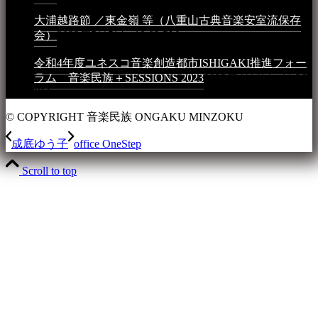
大浦越路節 ／東金嶺 等（八重山古典音楽安室流保存
会）
2023年5月5日 - 10:03 PM
令和4年度ユネスコ音楽創造都市ISHIGAKI推進フォー
ラム 音楽民族＋SESSIONS 2023
2023年4月4日 - 11:36
PM
© COPYRIGHT 音楽民族 ONGAKU MINZOKU
成底ゆう子
office OneStep
Scroll to top