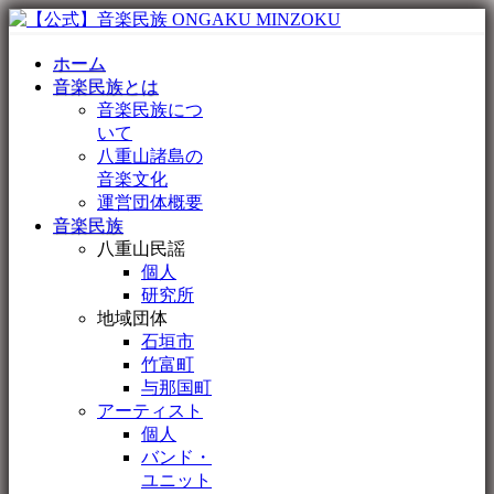
ホーム
音楽民族とは
音楽民族につ
いて
八重山諸島の
音楽文化
運営団体概要
音楽民族
八重山民謡
個人
研究所
地域団体
石垣市
竹富町
与那国町
アーティスト
個人
バンド・
ユニット