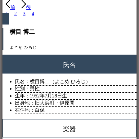
前
後
1
2
3
4
横目 博二
よこめ ひろじ
氏名
氏名：横目博二（よこめ ひろじ）
性別：男性
生年：1952年7月28日生
出身地：旧大浜町・伊原間
在住地：白保
楽器