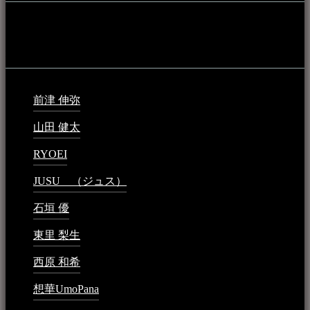
音楽民族の登録（メンテナンス中）
最新の登録：
前津 伸弥
2025年2月10日 - 1:09 PM
山田 健太
2024年1月26日 - 6:48 PM
RYOEI
2024年1月14日 - 2:09 PM
JUSU （ジュス）
2023年6月1日 - 4:02 PM
石垣 優
2023年5月26日 - 7:16 PM
東里 梨生
2023年5月20日 - 8:21 AM
西原 和希
2023年3月15日 - 3:36 PM
想華UmoPana
2023年3月15日 - 12:41 PM