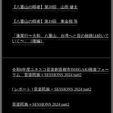
【八重山の唄者】第20回 山田 健太
2024年1月26日 -
3:54 PM
【八重山の唄者】第19回 東金嶺 等
2023年5月5日 -
9:52 PM
「蓬莱行〜大和、八重山、台湾へと音の旅路は続いて
いく〜」（後編）
2023年3月18日 - 12:31 PM
イベント
令和6年度ユネスコ音楽創造都市ISHIGAKI推進フォー
ラム 音楽民族＋SESSIONS 2024 part2
2025年1月1日 -
10:50 PM
[ レポート ] 音楽民族 + SESSIONS 2024 part2
2024年12
月25日 - 9:13 PM
音楽民族＋SESSIONS 2024 part2
2024年11月10日 - 10:40
PM