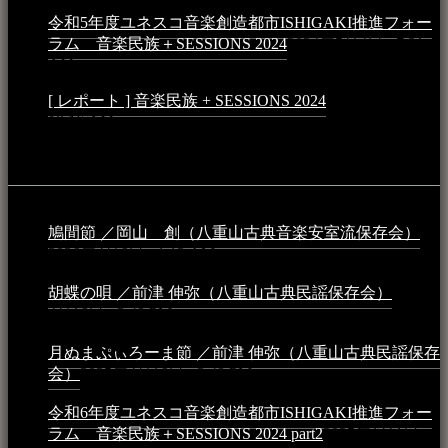
令和5年度ユネスコ音楽創造都市ISHIGAKI推進フォー
ラム 音楽民族＋SESSIONS 2024
2024年5月4日 - 7:21
AM
[ レポート ] 音楽民族 + SESSIONS 2024
2024年3月6日 -
10:16 AM
動画
鳩間節 ／岡山 創（八重山古典音楽安室流保存会）
2026年4月6日 - 1:13 AM
胡蝶の唄 ／前津 伸弥（八重山古典民謡保存会）
2025年
4月16日 - 3:48 PM
月ぬまぷぃろーま節 ／前津 伸弥（八重山古典民謡保存
会）
2025年4月16日 - 3:48 PM
令和6年度ユネスコ音楽創造都市ISHIGAKI推進フォー
ラム 音楽民族＋SESSIONS 2024 part2
2025年1月1日 -