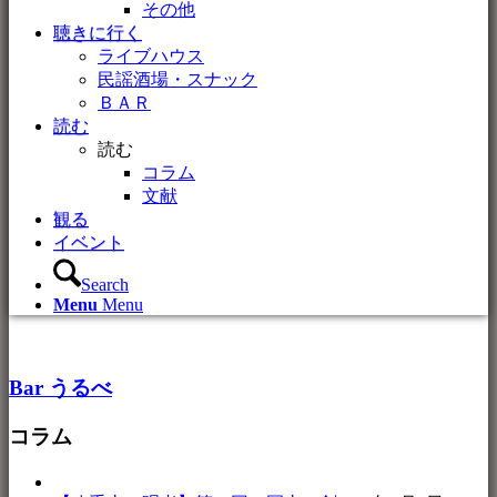
その他
聴きに行く
ライブハウス
民謡酒場・スナック
ＢＡＲ
読む
読む
コラム
文献
観る
イベント
Search
Menu
Menu
Bar うるべ
コラム