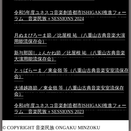
10:50 PM
令和5年度ユネスコ音楽創造都市ISHIGAKI推進フォー
ラム 音楽民族＋SESSIONS 2024
2024年5月4日 - 7:21
AM
月ぬまぴろーま節 ／比屋根 祐 （八重山古典音楽大濵
用能流保存会）
2024年4月20日 - 5:19 PM
新与那国しょんかね節 ／比屋根 祐 （八重山古典音楽
大濵用能流保存会）
2024年4月16日 - 3:57 PM
とぅばらーま ／東金嶺 等（八重山古典音楽安室流保存
会）
2023年5月5日 - 10:08 PM
大浦越路節 ／東金嶺 等（八重山古典音楽安室流保存
会）
2023年5月5日 - 10:03 PM
令和4年度ユネスコ音楽創造都市ISHIGAKI推進フォー
ラム 音楽民族＋SESSIONS 2023
2023年4月4日 - 11:36
PM
© COPYRIGHT 音楽民族 ONGAKU MINZOKU