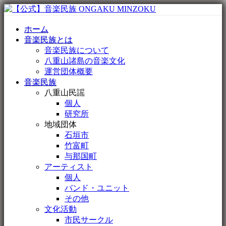
ホーム
音楽民族とは
音楽民族について
八重山諸島の音楽文化
運営団体概要
音楽民族
八重山民謡
個人
研究所
地域団体
石垣市
竹富町
与那国町
アーティスト
個人
バンド・ユニット
その他
文化活動
市民サークル