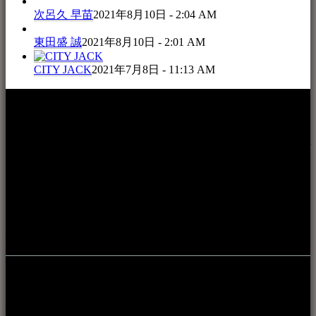
次呂久 早苗
2021年8月10日 - 2:04 AM
東田盛 誠
2021年8月10日 - 2:01 AM
CITY JACK
2021年7月8日 - 11:13 AM
本WEBサイト「音楽民族＋」は、八重山諸島の音楽文化や
伝統芸能の紹介だけでなく、各伝統芸能文化保存会(古謡)や
各三線研究所、地域の公民館や青年会活動、ロックやポップ
ス等、音楽演奏に携わる人材や地域団体、アーティスト等を
アーカイブ化し、また演奏や表現の場となっている公共施設
やライブハウス、民謡酒場等を国内外へ向けて発信をおこな
うことを目的として公開されています。
音楽民族の登録
音楽民族の登録（メンテナンス中）
最新の登録：