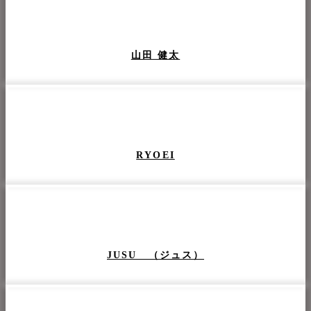
山田 健太
RYOEI
JUSU （ジュス）