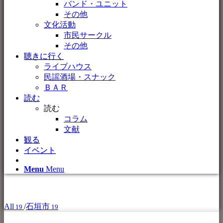
バンド・ユニット
その他
文化活動
市民サークル
その他
聴きに行く
ライブハウス
民謡酒場・スナック
ＢＡＲ
読む
読む
コラム
文献
観る
イベント
Menu
Menu
All
/
石垣市
19
19