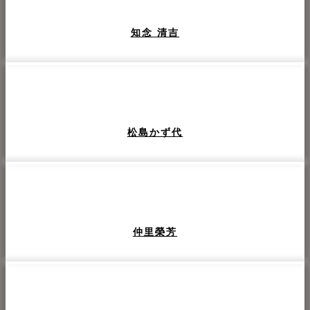
知念 清吉
松島かず代
仲里榮芳