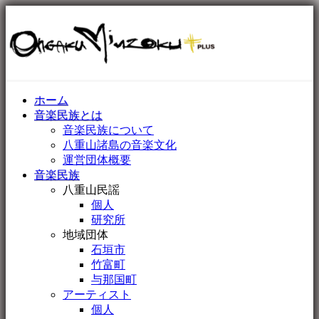
ホーム
音楽民族とは
音楽民族について
八重山諸島の音楽文化
運営団体概要
音楽民族
八重山民謡
個人
研究所
地域団体
石垣市
竹富町
与那国町
アーティスト
個人