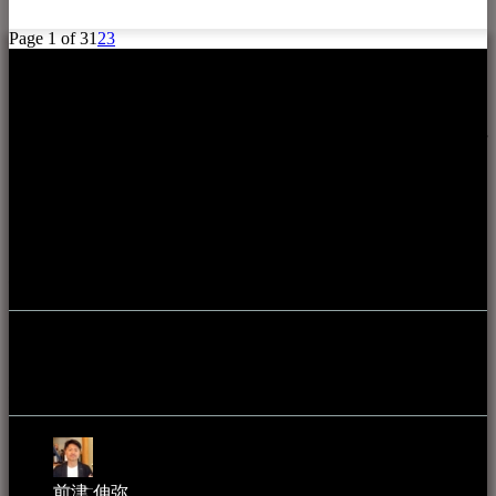
Page 1 of 3
1
2
3
本WEBサイト「音楽民族＋」は、八重山諸島の音楽文化や
伝統芸能の紹介だけでなく、各伝統芸能文化保存会(古謡)や
各三線研究所、地域の公民館や青年会活動、ロックやポップ
ス等、音楽演奏に携わる人材や地域団体、アーティスト等を
アーカイブ化し、また演奏や表現の場となっている公共施設
やライブハウス、民謡酒場等を国内外へ向けて発信をおこな
うことを目的として公開されています。
音楽民族の登録
音楽民族の登録（メンテナンス中）
最新の登録：
前津 伸弥
2025年2月10日 - 1:09 PM