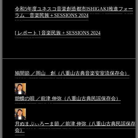
令和5年度ユネスコ音楽創造都市ISHIGAKI推進フォー
ラム 音楽民族＋SESSIONS 2024
2024年5月4日 - 7:21
AM
[ レポート ] 音楽民族 + SESSIONS 2024
2024年3月6日 -
10:16 AM
動画
鳩間節 ／岡山 創（八重山古典音楽安室流保存会）
2026年4月6日 - 1:13 AM
胡蝶の唄 ／前津 伸弥（八重山古典民謡保存会）
2025年
4月16日 - 3:48 PM
月ぬまぷぃろーま節 ／前津 伸弥（八重山古典民謡保存
会）
2025年4月16日 - 3:48 PM