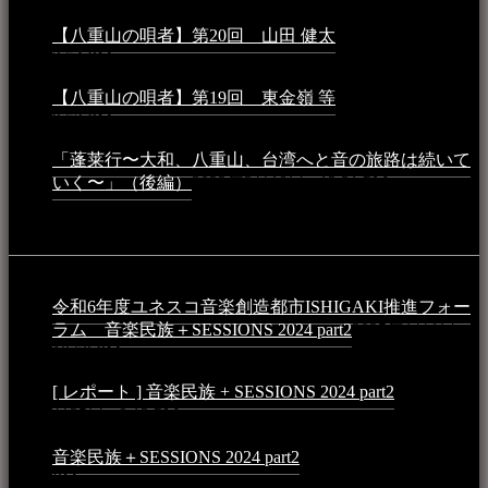
【八重山の唄者】第20回 山田 健太
2024年1月26日 -
3:54 PM
【八重山の唄者】第19回 東金嶺 等
2023年5月5日 -
9:52 PM
「蓬莱行〜大和、八重山、台湾へと音の旅路は続いて
いく〜」（後編）
2023年3月18日 - 12:31 PM
イベント
令和6年度ユネスコ音楽創造都市ISHIGAKI推進フォー
ラム 音楽民族＋SESSIONS 2024 part2
2025年1月1日 -
10:50 PM
[ レポート ] 音楽民族 + SESSIONS 2024 part2
2024年12
月25日 - 9:13 PM
音楽民族＋SESSIONS 2024 part2
2024年11月10日 - 10:40
PM