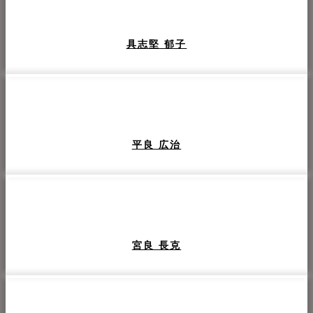
具志堅 郁子
平良 広治
宮良 長克