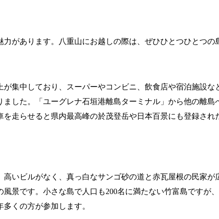
魅力があります。八重山にお越しの際は、ぜひひとつひとつの
が集中しており、スーパーやコンビニ、飲食店や宿泊施設など
りました。「ユーグレナ石垣港離島ターミナル」から他の離島
車を走らせると県内最高峰の於茂登岳や日本百景にも登録され
。高いビルがなく、真っ白なサンゴ砂の道と赤瓦屋根の民家が
風景です。小さな島で人口も200名に満たない竹富島ですが
年多くの方が参加します。