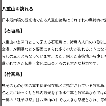
八重山を訪れる
日本最南端の観光地である八重山諸島はそれぞれの島特有の
【石垣島】
八重山の玄関口として栄える石垣島は、諸島内人口の８割以上
空港」が開港などを要因にさらに多くの方が訪れるようにな
らしの支えともなっています。また、栄えた市街地から少し
継がれてきた伝統・文化に出会えるのも大きな魅力です。
【竹富島】
島そのものが国の重要伝統保存地区に指定されている竹富島
色と共にゆっくりと島内観光をする水牛車も竹富島ならではの
一度の「種子取祭」は八重山の中でも大きな祭祀とされ、毎