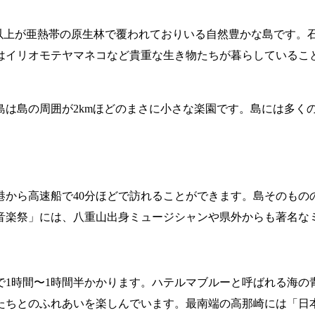
以上が亜熱帯の原生林で覆われておりいる自然豊かな島です。石
はイリオモテヤマネコなど貴重な生き物たちが暮らしているこ
島は島の周囲が2kmほどのまさに小さな楽園です。島には多く
港から高速船で40分ほどで訪れることができます。島そのもの
音楽祭」には、八重山出身ミュージシャンや県外からも著名な
で1時間〜1時間半かかります。ハテルマブルーと呼ばれる海の
たちとのふれあいを楽しんでいます。最南端の高那崎には「日