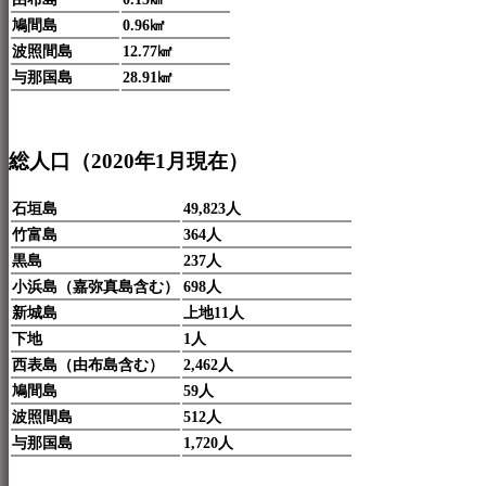
鳩間島
0.96㎢
波照間島
12.77㎢
与那国島
28.91㎢
総人口（2020年1月現在）
石垣島
49,823人
竹富島
364人
黒島
237人
小浜島（嘉弥真島含む）
698人
新城島
上地11人
下地
1人
西表島（由布島含む）
2,462人
鳩間島
59人
波照間島
512人
与那国島
1,720人