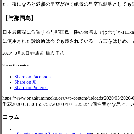
た、夜になると満点の星空が輝く絶景の星空観測地としても
【与那国島】
日本最西端に位置する与那国島。隣の台湾まではわずか111
に使用された診療所は今でも残されている。方言をはじめ、
/
2020年3月30日
作成者:
橋爪 千花
Share this entry
Share on Facebook
Share on X
Share on Pinterest
https://www.ongakuminzoku.org/wp-content/uploads/2020/03/2020-0
千花
2020-03-30 15:57:37
2020-04-01 22:32:45
個性豊かな島々、
コラム