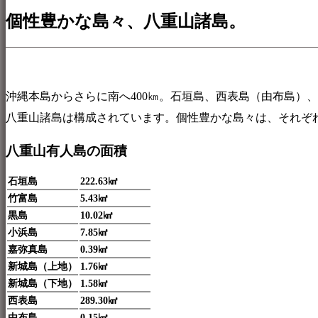
個性豊かな島々、八重山諸島。
沖縄本島からさらに南へ400㎞。石垣島、西表島（由布島）
八重山諸島は構成されています。個性豊かな島々は、それぞ
八重山有人島の面積
石垣島
222.63㎢
竹富島
5.43㎢
黒島
10.02㎢
小浜島
7.85㎢
嘉弥真島
0.39㎢
新城島（上地）
1.76㎢
新城島（下地）
1.58㎢
西表島
289.30㎢
由布島
0.15㎢