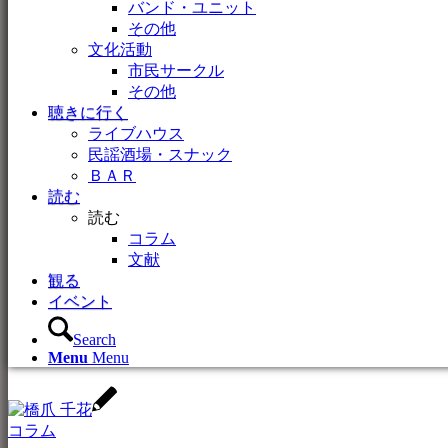
バンド・ユニット
その他
文化活動
市民サークル
その他
聴きに行く
ライブハウス
民謡酒場・スナック
ＢＡＲ
読む
読む
コラム
文献
観る
イベント
Search
Menu
Menu
コラム