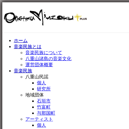
ホーム
音楽民族とは
音楽民族について
八重山諸島の音楽文化
運営団体概要
音楽民族
八重山民謡
個人
研究所
地域団体
石垣市
竹富町
与那国町
アーティスト
個人