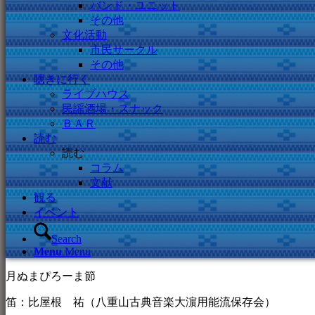
バンド・ユニット
その他
文化活動
市民サークル
その他
聴きに行く
ライブハウス
民謡酒場・スナック
ＢＡＲ
読む
読む
コラム
文献
観る
イベント
Search
Menu
Menu
月ぬまぴろーま節
笛：比屋根 祐（八重山古典音楽大濵用能流保存会）