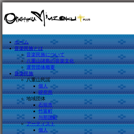
ホーム
音楽民族とは
音楽民族について
八重山諸島の音楽文化
運営団体概要
音楽民族
八重山民謡
個人
研究所
地域団体
石垣市
竹富町
与那国町
アーティスト
個人