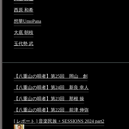
西原 和希
2023年3月15日 - 3:36 PM
想華UmoPana
2023年3月15日 - 12:41 PM
大底 朝枝
2023年3月15日 - 12:24 AM
玉代勢 武
2023年3月15日 - 12:11 AM
音楽民族コラム：
【八重山の唄者】第25回 岡山 創
2026年4月6日 - 1:50
【八重山の唄者】第24回 新良 幸人
2025年3月11日 - 5:2
【八重山の唄者】第23回 那根 操
2025年3月4日 - 6:40 P
【八重山の唄者】第22回 前津 伸弥
2025年2月10日 - 7:5
[ レポート ] 音楽民族 + SESSIONS 2024 part2
2024年12月25