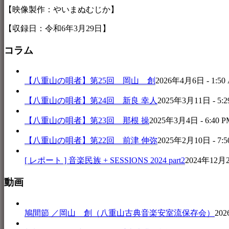
【映像製作：やいまぬむじか】
【収録日：令和6年3月29日】
コラム
【八重山の唄者】第25回 岡山 創
2026年4月6日 - 1:50
【八重山の唄者】第24回 新良 幸人
2025年3月11日 - 5:2
【八重山の唄者】第23回 那根 操
2025年3月4日 - 6:40 P
【八重山の唄者】第22回 前津 伸弥
2025年2月10日 - 7:5
[ レポート ] 音楽民族 + SESSIONS 2024 part2
2024年12月25
動画
鳩間節 ／岡山 創（八重山古典音楽安室流保存会）
202