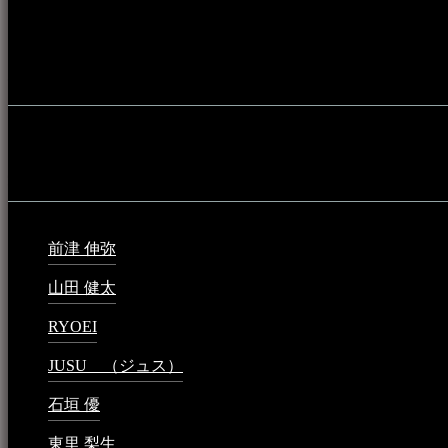
音楽演奏に携わる人材や地域団体、アーティスト等をアーカ
的として公開されています。
音楽民族の登録
音楽民族の登録（メンテナンス中）
最新の登録：
前津 伸弥
2025年2月10日 - 1:09 PM
山田 健太
2024年1月26日 - 6:48 PM
RYOEI
2024年1月14日 - 2:09 PM
JUSU （ジュス）
2023年6月1日 - 4:02 PM
石垣 優
2023年5月26日 - 7:16 PM
東里 梨生
2023年5月20日 - 8:21 AM