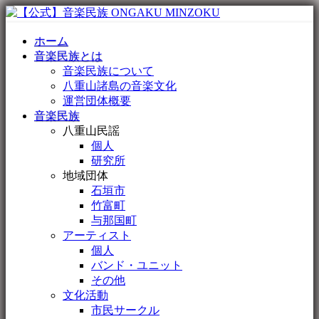
ホーム
音楽民族とは
音楽民族について
八重山諸島の音楽文化
運営団体概要
音楽民族
八重山民謡
個人
研究所
地域団体
石垣市
竹富町
与那国町
アーティスト
個人
バンド・ユニット
その他
文化活動
市民サークル