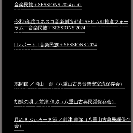
音楽民族＋SESSIONS 2024 part2
2024年11月10日 - 10:40
PM
令和5年度ユネスコ音楽創造都市ISHIGAKI推進フォー
ラム 音楽民族＋SESSIONS 2024
2024年5月4日 - 7:21
AM
[ レポート ] 音楽民族 + SESSIONS 2024
2024年3月6日 -
10:16 AM
動画
鳩間節 ／岡山 創（八重山古典音楽安室流保存会）
2026年4月6日 - 1:13 AM
胡蝶の唄 ／前津 伸弥（八重山古典民謡保存会）
2025年
4月16日 - 3:48 PM
月ぬまぷぃろーま節 ／前津 伸弥（八重山古典民謡保存
会）
2025年4月16日 - 3:48 PM