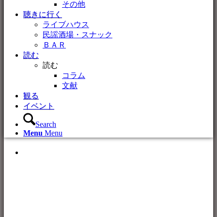
その他
聴きに行く
ライブハウス
民謡酒場・スナック
ＢＡＲ
読む
読む
コラム
文献
観る
イベント
Search
Menu
Menu