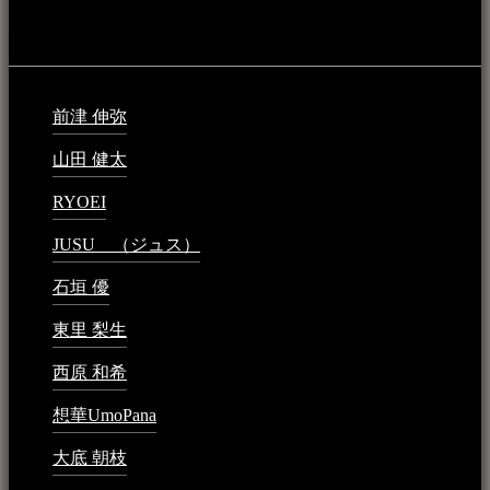
最新の登録：
前津 伸弥
2025年2月10日 - 1:09 PM
山田 健太
2024年1月26日 - 6:48 PM
RYOEI
2024年1月14日 - 2:09 PM
JUSU （ジュス）
2023年6月1日 - 4:02 PM
石垣 優
2023年5月26日 - 7:16 PM
東里 梨生
2023年5月20日 - 8:21 AM
西原 和希
2023年3月15日 - 3:36 PM
想華UmoPana
2023年3月15日 - 12:41 PM
大底 朝枝
2023年3月15日 - 12:24 AM