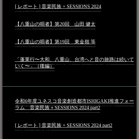
[ レポート ] 音楽民族 + SESSIONS 2024
2024年3月6日 -
10:16 AM
【八重山の唄者】第20回 山田 健太
2024年1月26日 -
3:54 PM
【八重山の唄者】第19回 東金嶺 等
2023年5月5日 -
9:52 PM
「蓬莱行〜大和、八重山、台湾へと音の旅路は続いて
いく〜」（後編）
2023年3月18日 - 12:31 PM
イベント
令和6年度ユネスコ音楽創造都市ISHIGAKI推進フォー
ラム 音楽民族＋SESSIONS 2024 part2
2025年1月1日 -
10:50 PM
[ レポート ] 音楽民族 + SESSIONS 2024 part2
2024年12
月25日 - 9:13 PM