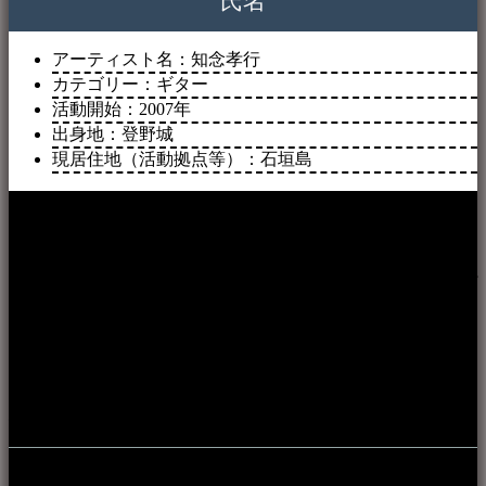
氏名
アーティスト名：知念孝行
カテゴリー：ギター
活動開始：2007年
出身地：登野城
現居住地（活動拠点等）：石垣島
本WEBサイト「音楽民族＋」は、八重山諸島の音楽文化や
伝統芸能の紹介だけでなく、各伝統芸能文化保存会(古謡)や
各三線研究所、地域の公民館や青年会活動、ロックやポップ
ス等、音楽演奏に携わる人材や地域団体、アーティスト等を
アーカイブ化し、また演奏や表現の場となっている公共施設
やライブハウス、民謡酒場等を国内外へ向けて発信をおこな
うことを目的として公開されています。
音楽民族の登録
音楽民族の登録（メンテナンス中）