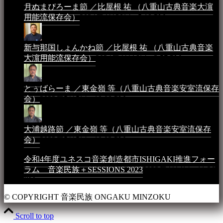
月ぬまぴろーま節 ／比屋根 祐 （八重山古典音楽大濵
用能流保存会）
2024年4月20日 - 5:19 PM
新与那国しょんかね節 ／比屋根 祐 （八重山古典音楽
大濵用能流保存会）
2024年4月16日 - 3:57 PM
とぅばらーま ／東金嶺 等（八重山古典音楽安室流保存
会）
2023年5月5日 - 10:08 PM
大浦越路節 ／東金嶺 等（八重山古典音楽安室流保存
会）
2023年5月5日 - 10:03 PM
令和4年度ユネスコ音楽創造都市ISHIGAKI推進フォー
ラム 音楽民族＋SESSIONS 2023
2023年4月4日 - 11:36
PM
© COPYRIGHT 音楽民族 ONGAKU MINZOKU
Scroll to top