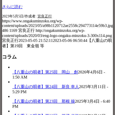
さらに読む
/
2023年5月5日
作成者:
宮良正行
https://www.ongakuminzoku.org/wp-
content/uploads/2023/05/a98b1120712ae2558c294773114e59b3.jpg
486
1169
宮良正行
http://ongakuminzoku.org/wp-
content/uploads/2020/03/eng-logo-ongaku-minzoku-3-300x114.png
宮良正行
2023-05-05 21:52:11
2023-05-06 06:50:44
【八重山の唄
者】第19回 東金嶺 等
コラム
【八重山の唄者】第25回 岡山 創
2026年4月6日 -
1:50 AM
【八重山の唄者】第24回 新良 幸人
2025年3月11日 -
5:29 PM
【八重山の唄者】第23回 那根 操
2025年3月4日 - 6:40
PM