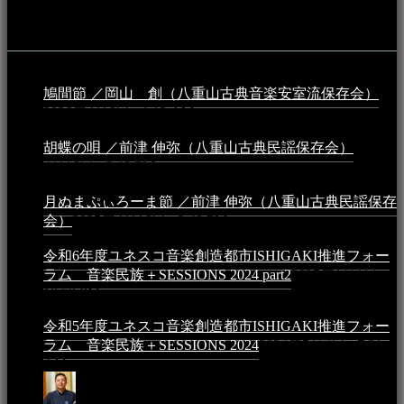
動画
鳩間節 ／岡山 創（八重山古典音楽安室流保存会）
2026年4月6日 - 1:13 AM
胡蝶の唄 ／前津 伸弥（八重山古典民謡保存会）
2025年
4月16日 - 3:48 PM
月ぬまぷぃろーま節 ／前津 伸弥（八重山古典民謡保存
会）
2025年4月16日 - 3:48 PM
令和6年度ユネスコ音楽創造都市ISHIGAKI推進フォー
ラム 音楽民族＋SESSIONS 2024 part2
2025年1月1日 -
10:50 PM
令和5年度ユネスコ音楽創造都市ISHIGAKI推進フォー
ラム 音楽民族＋SESSIONS 2024
2024年5月4日 - 7:21
AM