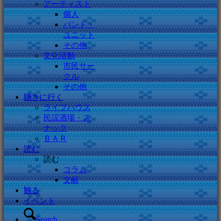
アーティスト
個人
バンド・
ユニット
その他
文化活動
市民サー
クル
その他
聴きに行く
ライブハウス
民謡酒場・ス
ナック
ＢＡＲ
読む
読む
コラム
文献
観る
イベント
Search