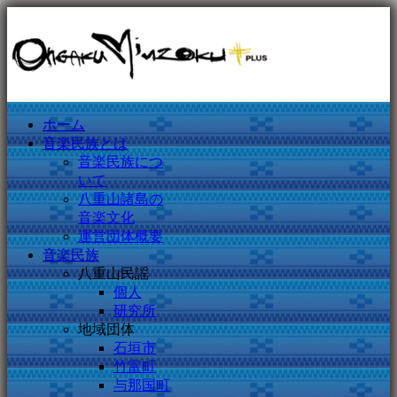
ホーム
音楽民族とは
音楽民族につ
いて
八重山諸島の
音楽文化
運営団体概要
音楽民族
八重山民謡
個人
研究所
地域団体
石垣市
竹富町
与那国町