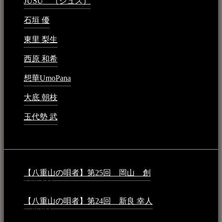
JUSU （ジュス）
2023年6月1日 - 4:02 PM
石垣 優
2023年5月26日 - 7:16 PM
東里 梨生
2023年5月20日 - 8:21 AM
西原 和希
2023年3月15日 - 3:36 PM
想華UmoPana
2023年3月15日 - 12:41 PM
大底 朝枝
2023年3月15日 - 12:24 AM
玉代勢 武
2023年3月15日 - 12:11 AM
音楽民族コラム：
【八重山の唄者】第25回 岡山 創
2026年4月6日 -
1:50 AM
【八重山の唄者】第24回 新良 幸人
2025年3月11日 -
5:29 PM