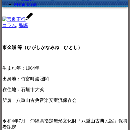
Menu
Menu
コラム
,
民謡
東金嶺 等（ひがしかなみね ひとし）
生まれ年：1964年
出身地：竹富町波照間
在住地：石垣市大浜
所属：八重山古典音楽安室流保存会
令和4年7月 沖縄県指定無形文化財「八重山古典民謡」保持
者認定