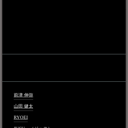
伝統芸能の紹介だけでなく、各伝統芸能文化保存会(古謡)や
各三線研究所、地域の公民館や青年会活動、ロックやポップ
ス等、音楽演奏に携わる人材や地域団体、アーティスト等を
アーカイブ化し、また演奏や表現の場となっている公共施設
やライブハウス、民謡酒場等を国内外へ向けて発信をおこな
うことを目的として公開されています。
音楽民族の登録
音楽民族の登録（メンテナンス中）
最新の登録：
前津 伸弥
2025年2月10日 - 1:09 PM
山田 健太
2024年1月26日 - 6:48 PM
RYOEI
2024年1月14日 - 2:09 PM