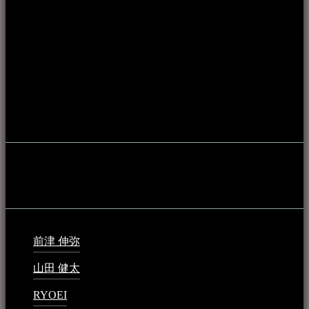
本WEBサイト「音楽民族＋」は、八重山諸島の音楽文化や
伝統芸能の紹介だけでなく、各伝統芸能文化保存会(古謡)や
各三線研究所、地域の公民館や青年会活動、ロックやポップ
ス等、音楽演奏に携わる人材や地域団体、アーティスト等を
アーカイブ化し、また演奏や表現の場となっている公共施設
やライブハウス、民謡酒場等を国内外へ向けて発信をおこな
うことを目的として公開されています。
音楽民族の登録
音楽民族の登録（メンテナンス中）
最新の登録：
前津 伸弥
2025年2月10日 - 1:09 PM
山田 健太
2024年1月26日 - 6:48 PM
RYOEI
2024年1月14日 - 2:09 PM