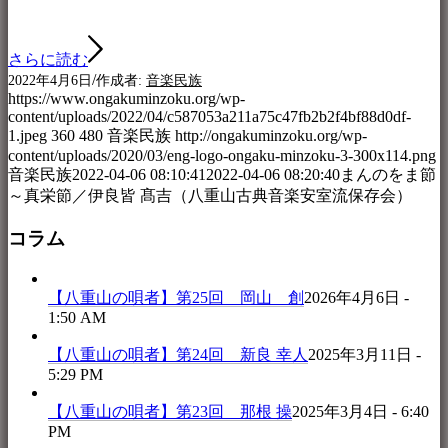
さらに読む
/
2022年4月6日
作成者:
音楽民族
https://www.ongakuminzoku.org/wp-
content/uploads/2022/04/c587053a211a75c47fb2b2f4bf88d0df-
1.jpeg
360
480
音楽民族
http://ongakuminzoku.org/wp-
content/uploads/2020/03/eng-logo-ongaku-minzoku-3-300x114.png
音楽民族
2022-04-06 08:10:41
2022-04-06 08:20:40
まんのをま節
～真栄節／伊良皆 髙吉（八重山古典音楽安室流保存会）
コラム
【八重山の唄者】第25回 岡山 創
2026年4月6日 -
1:50 AM
【八重山の唄者】第24回 新良 幸人
2025年3月11日 -
5:29 PM
【八重山の唄者】第23回 那根 操
2025年3月4日 - 6:40
PM