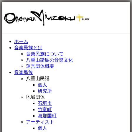
ホーム
音楽民族とは
音楽民族について
八重山諸島の音楽文化
運営団体概要
音楽民族
八重山民謡
個人
研究所
地域団体
石垣市
竹富町
与那国町
アーティスト
個人