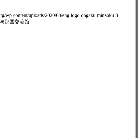
org/wp-content/uploads/2020/03/eng-logo-ongaku-minzoku-3-
i与那国交流館