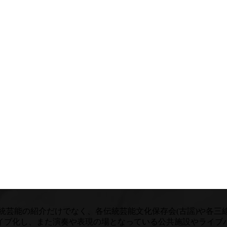
統芸能の紹介だけでなく、各伝統芸能文化保存会(古謡)や各
イブ化し、また演奏や表現の場となっている公共施設やライブ