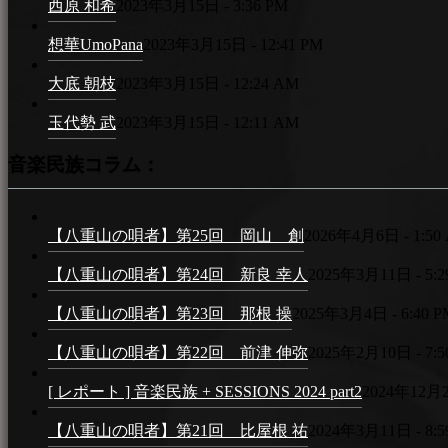
西原 和希
2023年3月15日 - 3:36 PM
想華UmoPana
2023年3月15日 - 12:41 PM
大底 朝枝
2023年3月15日 - 12:24 AM
玉代勢 武
2023年3月15日 - 12:11 AM
音楽民族コラム：
【八重山の唄者】第25回 岡山 創
2026年4月6日 - 1:50
【八重山の唄者】第24回 新良 幸人
2025年3月11日 - 5:2
【八重山の唄者】第23回 那根 操
2025年3月4日 - 6:40 P
【八重山の唄者】第22回 前津 伸弥
2025年2月10日 - 7:5
[ レポート ] 音楽民族 + SESSIONS 2024 part2
2024年12月25
【八重山の唄者】第21回 比屋根 祐
2024年3月11日 - 8:5