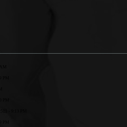
 AM
9 PM
M
0 PM
日 - 9:13 PM
9 PM