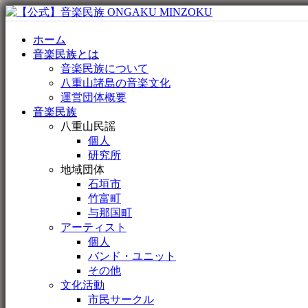
ホーム
音楽民族とは
音楽民族について
八重山諸島の音楽文化
運営団体概要
音楽民族
八重山民謡
個人
研究所
地域団体
石垣市
竹富町
与那国町
アーティスト
個人
バンド・ユニット
その他
文化活動
市民サークル