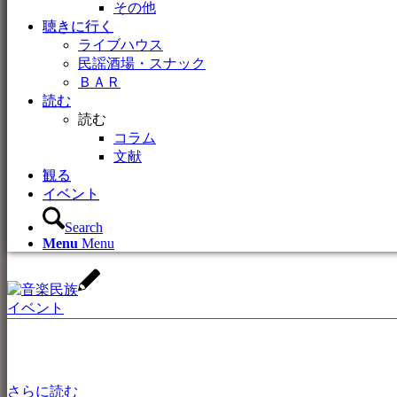
その他
聴きに行く
ライブハウス
民謡酒場・スナック
ＢＡＲ
読む
読む
コラム
文献
観る
イベント
Search
Menu
Menu
イベント
さらに読む