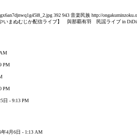
hjgx6an7djnwq1g45l8_2.jpg
392
943
音楽民族
http://ongakuminzoku.
やいまぬむじか配信ライブ】 與那覇有羽 民謡ライブ in DiD
 AM
9 PM
M
0 PM
日 - 9:13 PM
6年4月6日 - 1:13 AM