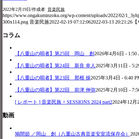
/
2022年2月19日
作成者:
音楽民族
https://www.ongakuminzoku.org/wp-content/uploads/2022/02/1_3y
300x114.png
音楽民族
2022-02-19 07:12:06
2022-03-13 20:21:26
【
コラム
【八重山の唄者】第25回 岡山 創
2026年4月6日 - 1:50
【八重山の唄者】第24回 新良 幸人
2025年3月11日 - 5:2
【八重山の唄者】第23回 那根 操
2025年3月4日 - 6:40 P
【八重山の唄者】第22回 前津 伸弥
2025年2月10日 - 7:5
[ レポート ] 音楽民族 + SESSIONS 2024 part2
2024年12月25
動画
鳩間節 ／岡山 創（八重山古典音楽安室流保存会）
202