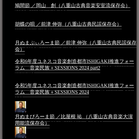
鳩間節 ／岡山 創（八重山古典音楽安室流保存会）
2026年4月6日 - 1:13 AM
胡蝶の唄 ／前津 伸弥（八重山古典民謡保存会）
2025年
4月16日 - 3:48 PM
月ぬまぷぃろーま節 ／前津 伸弥（八重山古典民謡保存
会）
2025年4月16日 - 3:48 PM
令和6年度ユネスコ音楽創造都市ISHIGAKI推進フォー
ラム 音楽民族＋SESSIONS 2024 part2
2025年1月1日 -
10:50 PM
令和5年度ユネスコ音楽創造都市ISHIGAKI推進フォー
ラム 音楽民族＋SESSIONS 2024
2024年5月4日 - 7:21
AM
月ぬまぴろーま節 ／比屋根 祐 （八重山古典音楽大濵
用能流保存会）
2024年4月20日 - 5:19 PM