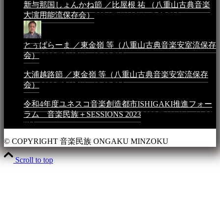
新与那国しょんかね節 ／比屋根 祐 （八重山古典音楽
大濵用能流保存会）
2024年4月16日 - 3:57 PM
とぅばらーま ／東金嶺 等（八重山古典音楽安室流保存
会）
2023年5月5日 - 10:08 PM
大浦越路節 ／東金嶺 等（八重山古典音楽安室流保存
会）
2023年5月5日 - 10:03 PM
令和4年度ユネスコ音楽創造都市ISHIGAKI推進フォー
ラム 音楽民族＋SESSIONS 2023
2023年4月4日 - 11:36
PM
© COPYRIGHT 音楽民族 ONGAKU MINZOKU
Scroll to top