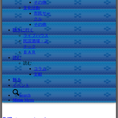
その他
文化活動
市民サー
クル
その他
聴きに行く
ライブハウス
民謡酒場・ス
ナック
ＢＡＲ
読む
読む
コラム
文献
観る
イベント
Search
Menu
Menu