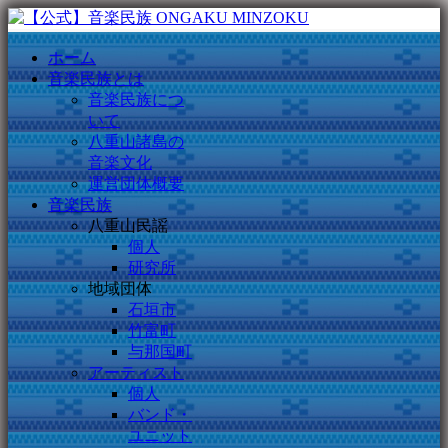
ホーム
音楽民族とは
音楽民族につ
いて
八重山諸島の
音楽文化
運営団体概要
音楽民族
八重山民謡
個人
研究所
地域団体
石垣市
竹富町
与那国町
アーティスト
個人
バンド・
ユニット