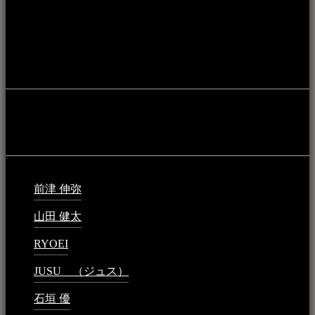
アーカイブ化し、また演奏や表現の場となっている公共施設
やライブハウス、民謡酒場等を国内外へ向けて発信をおこな
うことを目的として公開されています。
音楽民族の登録
音楽民族の登録（メンテナンス中）
最新の登録：
前津 伸弥
2025年2月10日 - 1:09 PM
山田 健太
2024年1月26日 - 6:48 PM
RYOEI
2024年1月14日 - 2:09 PM
JUSU （ジュス）
2023年6月1日 - 4:02 PM
石垣 優
2023年5月26日 - 7:16 PM