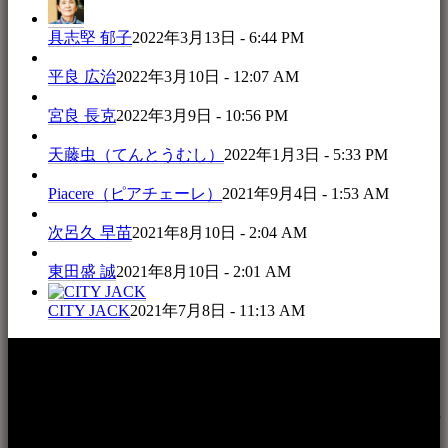
具志堅 郁子
2022年3月13日 - 6:44 PM
平良 広治
2022年3月10日 - 12:07 AM
宮良 長克
2022年3月9日 - 10:56 PM
天藤虫（てんとうむし）
2022年1月3日 - 5:33 PM
Piacere（ピアチェーレ）
2021年9月4日 - 1:53 AM
次呂久 早苗
2021年8月10日 - 2:04 AM
東田盛 誠
2021年8月10日 - 2:01 AM
CITY JACK
2021年7月8日 - 11:13 AM
本WEBサイト「音楽民族＋」は、八重山諸島の音楽文化や
伝統芸能の紹介だけでなく、各伝統芸能文化保存会(古謡)や
各三線研究所、地域の公民館や青年会活動、ロックやポップ
ス等、音楽演奏に携わる人材や地域団体、アーティスト等を