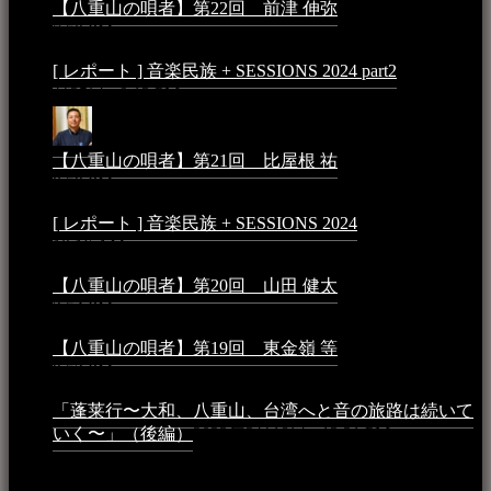
【八重山の唄者】第22回 前津 伸弥
2025年2月10日 -
7:50 PM
[ レポート ] 音楽民族 + SESSIONS 2024 part2
2024年12
月25日 - 9:13 PM
【八重山の唄者】第21回 比屋根 祐
2024年3月11日 -
8:59 PM
[ レポート ] 音楽民族 + SESSIONS 2024
2024年3月6日 -
10:16 AM
【八重山の唄者】第20回 山田 健太
2024年1月26日 -
3:54 PM
【八重山の唄者】第19回 東金嶺 等
2023年5月5日 -
9:52 PM
「蓬莱行〜大和、八重山、台湾へと音の旅路は続いて
いく〜」（後編）
2023年3月18日 - 12:31 PM
イベント