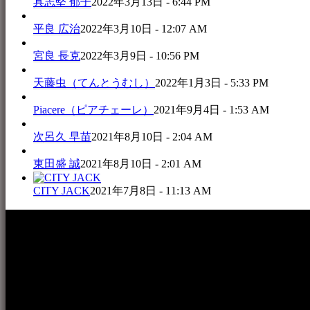
具志堅 郁子
2022年3月13日 - 6:44 PM
平良 広治
2022年3月10日 - 12:07 AM
宮良 長克
2022年3月9日 - 10:56 PM
天藤虫（てんとうむし）
2022年1月3日 - 5:33 PM
Piacere（ピアチェーレ）
2021年9月4日 - 1:53 AM
次呂久 早苗
2021年8月10日 - 2:04 AM
東田盛 誠
2021年8月10日 - 2:01 AM
CITY JACK
2021年7月8日 - 11:13 AM
本WEBサイト「音楽民族＋」は、八重山諸島の音楽文化や伝
音楽演奏に携わる人材や地域団体、アーティスト等をアーカ
的として公開されています。
音楽民族の登録