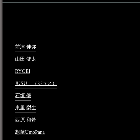
音楽民族の登録（メンテナンス中）
最新の登録：
前津 伸弥
2025年2月10日 - 1:09 PM
山田 健太
2024年1月26日 - 6:48 PM
RYOEI
2024年1月14日 - 2:09 PM
JUSU （ジュス）
2023年6月1日 - 4:02 PM
石垣 優
2023年5月26日 - 7:16 PM
東里 梨生
2023年5月20日 - 8:21 AM
西原 和希
2023年3月15日 - 3:36 PM
想華UmoPana
2023年3月15日 - 12:41 PM