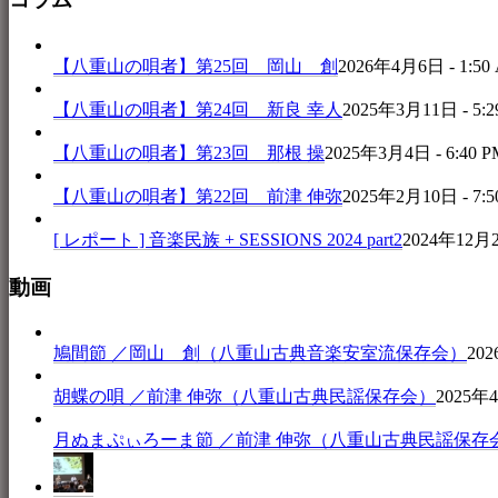
【八重山の唄者】第25回 岡山 創
2026年4月6日 - 1:50
【八重山の唄者】第24回 新良 幸人
2025年3月11日 - 5:2
【八重山の唄者】第23回 那根 操
2025年3月4日 - 6:40 P
【八重山の唄者】第22回 前津 伸弥
2025年2月10日 - 7:5
[ レポート ] 音楽民族 + SESSIONS 2024 part2
2024年12月25
動画
鳩間節 ／岡山 創（八重山古典音楽安室流保存会）
202
胡蝶の唄 ／前津 伸弥（八重山古典民謡保存会）
2025年4
月ぬまぷぃろーま節 ／前津 伸弥（八重山古典民謡保存