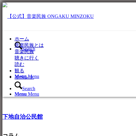
ホーム
音楽民族とは
Search
音楽民族
聴きに行く
読む
観る
Menu
Menu
イベント
Search
Menu
Menu
下地自治公民館
コラム