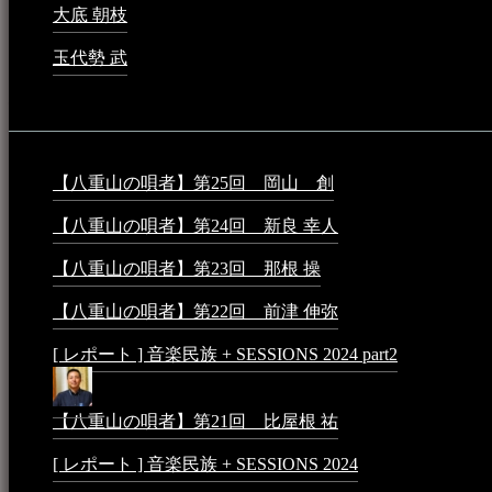
大底 朝枝
2023年3月15日 - 12:24 AM
玉代勢 武
2023年3月15日 - 12:11 AM
音楽民族コラム：
【八重山の唄者】第25回 岡山 創
2026年4月6日 - 1:50
【八重山の唄者】第24回 新良 幸人
2025年3月11日 - 5:2
【八重山の唄者】第23回 那根 操
2025年3月4日 - 6:40 P
【八重山の唄者】第22回 前津 伸弥
2025年2月10日 - 7:5
[ レポート ] 音楽民族 + SESSIONS 2024 part2
2024年12月25
【八重山の唄者】第21回 比屋根 祐
2024年3月11日 - 8:5
[ レポート ] 音楽民族 + SESSIONS 2024
2024年3月6日 - 1