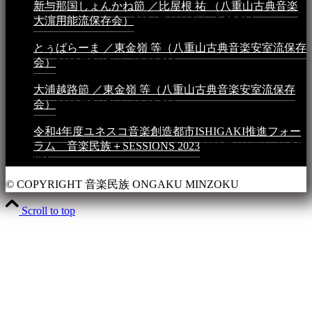
新与那国しょんかね節 ／比屋根 祐 （八重山古典音楽
大濵用能流保存会）
2024年4月16日 - 3:57 PM
とぅばらーま ／東金嶺 等（八重山古典音楽安室流保存
会）
2023年5月5日 - 10:08 PM
大浦越路節 ／東金嶺 等（八重山古典音楽安室流保存
会）
2023年5月5日 - 10:03 PM
令和4年度ユネスコ音楽創造都市ISHIGAKI推進フォー
ラム 音楽民族＋SESSIONS 2023
2023年4月4日 - 11:36
PM
© COPYRIGHT 音楽民族 ONGAKU MINZOKU
Scroll to top