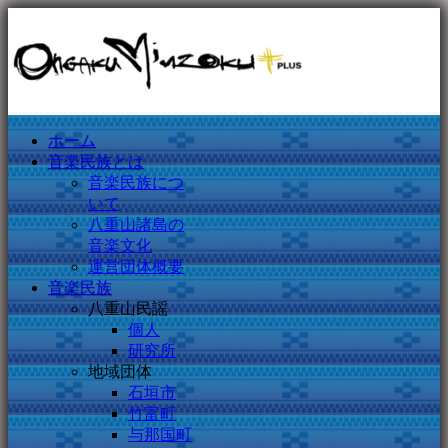
ホーム
音楽民族とは
音楽民族につ
いて
八重山諸島の
音楽文化
運営団体概要
音楽民族
八重山民謡
個人
研究所
地域団体
石垣市
竹富町
与那国町