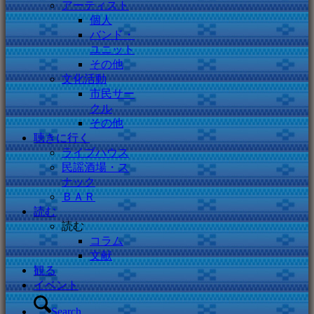
アーティスト
個人
バンド・
ユニット
その他
文化活動
市民サー
クル
その他
聴きに行く
ライブハウス
民謡酒場・ス
ナック
ＢＡＲ
読む
読む
コラム
文献
観る
イベント
Search