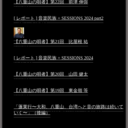
【八重山の唄者】第22回 前津 伸弥
2025年2月10日 -
7:50 PM
[ レポート ] 音楽民族 + SESSIONS 2024 part2
2024年12
月25日 - 9:13 PM
【八重山の唄者】第21回 比屋根 祐
2024年3月11日 -
8:59 PM
[ レポート ] 音楽民族 + SESSIONS 2024
2024年3月6日 -
10:16 AM
【八重山の唄者】第20回 山田 健太
2024年1月26日 -
3:54 PM
【八重山の唄者】第19回 東金嶺 等
2023年5月5日 -
9:52 PM
「蓬莱行〜大和、八重山、台湾へと音の旅路は続いて
いく〜」（後編）
2023年3月18日 - 12:31 PM
イベント