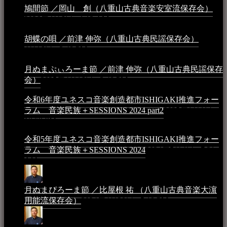
鳩間節 ／岡山 創（八重山古典音楽安室流保存会）
2026年4月6日 - 1:13 AM
胡蝶の唄 ／前津 伸弥（八重山古典民謡保存会）
2025年
4月16日 - 3:48 PM
月ぬまぷぃろーま節 ／前津 伸弥（八重山古典民謡保存
会）
2025年4月16日 - 3:48 PM
令和6年度ユネスコ音楽創造都市ISHIGAKI推進フォー
ラム 音楽民族＋SESSIONS 2024 part2
2025年1月1日 -
10:50 PM
令和5年度ユネスコ音楽創造都市ISHIGAKI推進フォー
ラム 音楽民族＋SESSIONS 2024
2024年5月4日 - 7:21
AM
月ぬまぴろーま節 ／比屋根 祐 （八重山古典音楽大濵
用能流保存会）
2024年4月20日 - 5:19 PM