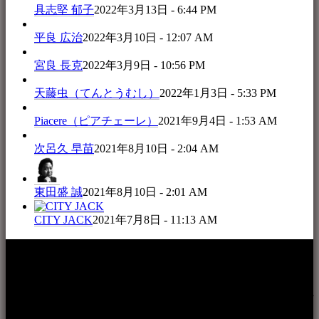
具志堅 郁子
2022年3月13日 - 6:44 PM
平良 広治
2022年3月10日 - 12:07 AM
宮良 長克
2022年3月9日 - 10:56 PM
天藤虫（てんとうむし）
2022年1月3日 - 5:33 PM
Piacere（ピアチェーレ）
2021年9月4日 - 1:53 AM
次呂久 早苗
2021年8月10日 - 2:04 AM
東田盛 誠
2021年8月10日 - 2:01 AM
CITY JACK
2021年7月8日 - 11:13 AM
本WEBサイト「音楽民族＋」は、八重山諸島の音楽文化や
伝統芸能の紹介だけでなく、各伝統芸能文化保存会(古謡)や
各三線研究所、地域の公民館や青年会活動、ロックやポップ
ス等、音楽演奏に携わる人材や地域団体、アーティスト等を