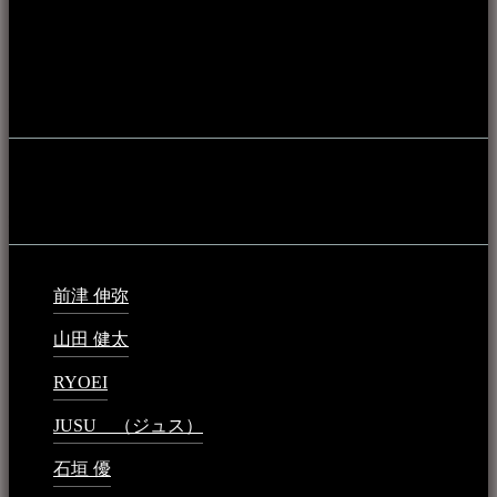
アーカイブ化し、また演奏や表現の場となっている公共施設
やライブハウス、民謡酒場等を国内外へ向けて発信をおこな
うことを目的として公開されています。
音楽民族の登録
音楽民族の登録（メンテナンス中）
最新の登録：
前津 伸弥
2025年2月10日 - 1:09 PM
山田 健太
2024年1月26日 - 6:48 PM
RYOEI
2024年1月14日 - 2:09 PM
JUSU （ジュス）
2023年6月1日 - 4:02 PM
石垣 優
2023年5月26日 - 7:16 PM