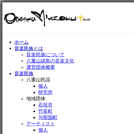
ホーム
音楽民族とは
音楽民族について
八重山諸島の音楽文化
運営団体概要
音楽民族
八重山民謡
個人
研究所
地域団体
石垣市
竹富町
与那国町
アーティスト
個人