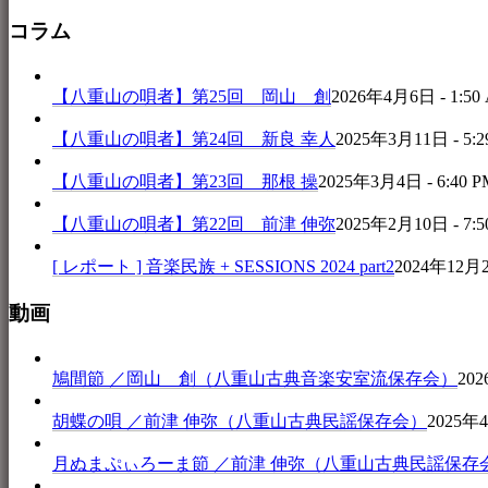
コラム
【八重山の唄者】第25回 岡山 創
2026年4月6日 - 1:50
【八重山の唄者】第24回 新良 幸人
2025年3月11日 - 5:2
【八重山の唄者】第23回 那根 操
2025年3月4日 - 6:40 P
【八重山の唄者】第22回 前津 伸弥
2025年2月10日 - 7:5
[ レポート ] 音楽民族 + SESSIONS 2024 part2
2024年12月25
動画
鳩間節 ／岡山 創（八重山古典音楽安室流保存会）
202
胡蝶の唄 ／前津 伸弥（八重山古典民謡保存会）
2025年4
月ぬまぷぃろーま節 ／前津 伸弥（八重山古典民謡保存