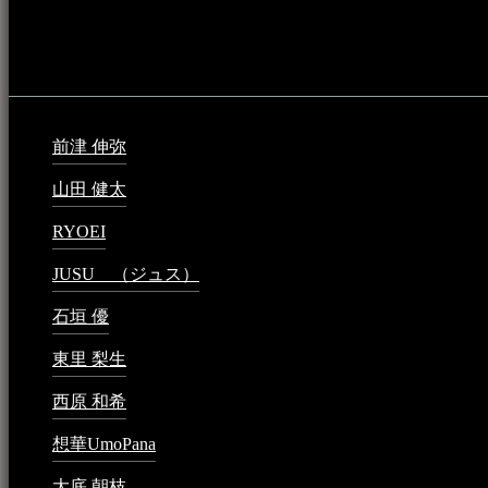
音楽民族の登録（メンテナンス中）
最新の登録：
前津 伸弥
2025年2月10日 - 1:09 PM
山田 健太
2024年1月26日 - 6:48 PM
RYOEI
2024年1月14日 - 2:09 PM
JUSU （ジュス）
2023年6月1日 - 4:02 PM
石垣 優
2023年5月26日 - 7:16 PM
東里 梨生
2023年5月20日 - 8:21 AM
西原 和希
2023年3月15日 - 3:36 PM
想華UmoPana
2023年3月15日 - 12:41 PM
大底 朝枝
2023年3月15日 - 12:24 AM