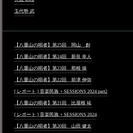
玉代勢 武
2023年3月15日 - 12:11 AM
音楽民族コラム：
【八重山の唄者】第25回 岡山 創
2026年4月6日 - 1:50
【八重山の唄者】第24回 新良 幸人
2025年3月11日 - 5:2
【八重山の唄者】第23回 那根 操
2025年3月4日 - 6:40 P
【八重山の唄者】第22回 前津 伸弥
2025年2月10日 - 7:5
[ レポート ] 音楽民族 + SESSIONS 2024 part2
2024年12月25
【八重山の唄者】第21回 比屋根 祐
2024年3月11日 - 8:5
[ レポート ] 音楽民族 + SESSIONS 2024
2024年3月6日 - 1
【八重山の唄者】第20回 山田 健太
2024年1月26日 - 3:5