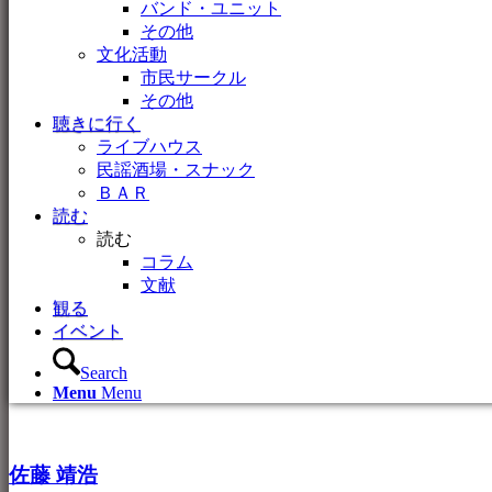
バンド・ユニット
その他
文化活動
市民サークル
その他
聴きに行く
ライブハウス
民謡酒場・スナック
ＢＡＲ
読む
読む
コラム
文献
観る
イベント
Search
Menu
Menu
佐藤 靖浩