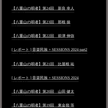
【八重山の唄者】第24回 新良 幸人
2025年3月11日 -
5:29 PM
【八重山の唄者】第23回 那根 操
2025年3月4日 - 6:40
PM
【八重山の唄者】第22回 前津 伸弥
2025年2月10日 -
7:50 PM
[ レポート ] 音楽民族 + SESSIONS 2024 part2
2024年12
月25日 - 9:13 PM
【八重山の唄者】第21回 比屋根 祐
2024年3月11日 -
8:59 PM
[ レポート ] 音楽民族 + SESSIONS 2024
2024年3月6日 -
10:16 AM
【八重山の唄者】第20回 山田 健太
2024年1月26日 -
3:54 PM
【八重山の唄者】第19回 東金嶺 等
2023年5月5日 -