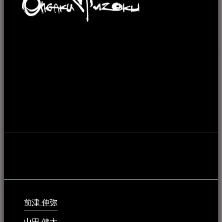
本WEBサイト「音楽民族＋」は、八重山諸島の音楽文化や
伝統芸能の紹介だけでなく、各伝統芸能文化保存会(古謡)や
各三線研究所、地域の公民館や青年会活動、ロックやポップ
ス等、音楽演奏に携わる人材や地域団体、アーティスト等を
アーカイブ化し、また演奏や表現の場となっている公共施設
やライブハウス、民謡酒場等を国内外へ向けて発信をおこな
うことを目的として公開されています。
音楽民族の登録
音楽民族の登録（メンテナンス中）
最新の登録：
前津 伸弥
2025年2月10日 - 1:09 PM
山田 健太
2024年1月26日 - 6:48 PM