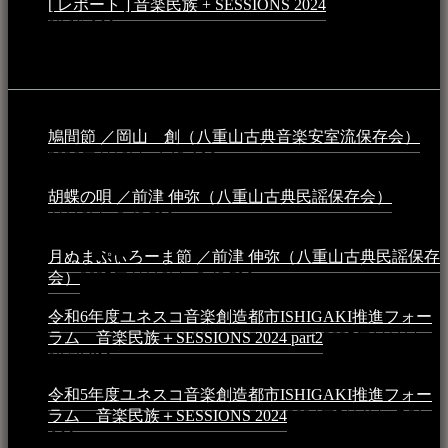
[ レポート ] 音楽民族 + SESSIONS 2024
2024年3月6日 -
10:16 AM
動画
鳩間節 ／岡山 創（八重山古典音楽安室流保存会）
2026年4月6日 - 1:13 AM
胡蝶の唄 ／前津 伸弥（八重山古典民謡保存会）
2025年
4月16日 - 3:48 PM
月ぬまぷぃろーま節 ／前津 伸弥（八重山古典民謡保存
会）
2025年4月16日 - 3:48 PM
令和6年度ユネスコ音楽創造都市ISHIGAKI推進フォー
ラム 音楽民族＋SESSIONS 2024 part2
2025年1月1日 -
10:50 PM
令和5年度ユネスコ音楽創造都市ISHIGAKI推進フォー
ラム 音楽民族＋SESSIONS 2024
2024年5月4日 - 7:21
AM