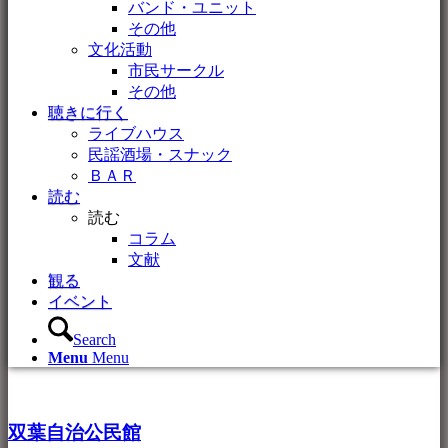
バンド・ユニット
その他
文化活動
市民サークル
その他
聴きに行く
ライブハウス
民謡酒場・スナック
ＢＡＲ
読む
読む
コラム
文献
観る
イベント
Search
Menu
Menu
双葉自治公民館