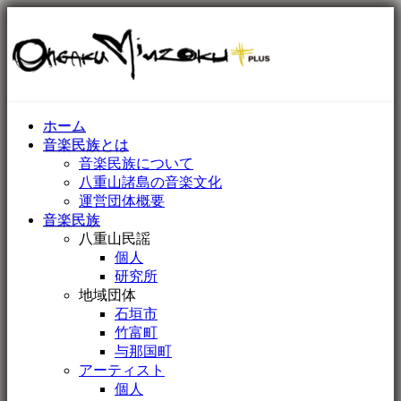
ホーム
音楽民族とは
音楽民族について
八重山諸島の音楽文化
運営団体概要
音楽民族
八重山民謡
個人
研究所
地域団体
石垣市
竹富町
与那国町
アーティスト
個人