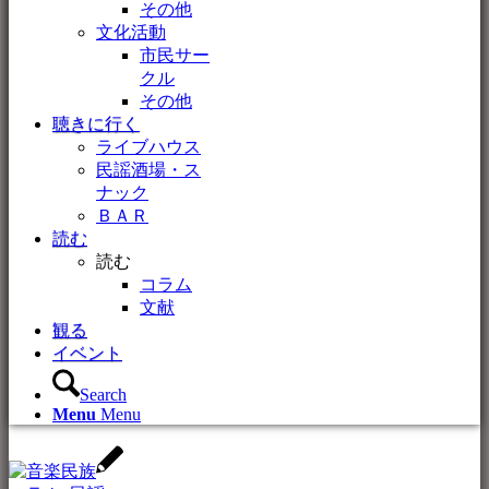
その他
文化活動
市民サー
クル
その他
聴きに行く
ライブハウス
民謡酒場・ス
ナック
ＢＡＲ
読む
読む
コラム
文献
観る
イベント
Search
Menu
Menu