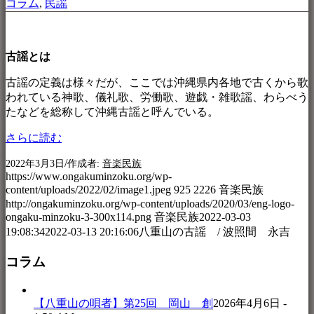
コラム
,
民謡
古謡とは
古謡の定義は様々だが、ここでは沖縄県内各地で古くから歌
われている神歌、儀礼歌、労働歌、遊戯・雑歌謡、わらべう
たなどを総称して沖縄古謡と呼んでいる。
さらに読む
/
2022年3月3日
作成者:
音楽民族
https://www.ongakuminzoku.org/wp-
content/uploads/2022/02/image1.jpeg
925
2226
音楽民族
http://ongakuminzoku.org/wp-content/uploads/2020/03/eng-logo-
ongaku-minzoku-3-300x114.png
音楽民族
2022-03-03
19:08:34
2022-03-13 20:16:06
八重山の古謡 / 波照間 永吉
コラム
【八重山の唄者】第25回 岡山 創
2026年4月6日 -