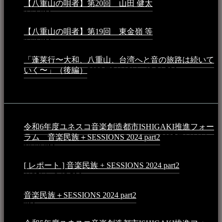
【八重山の唄者】第20回 山田 健太
2024年1月26日 -
3:54 PM
【八重山の唄者】第19回 東金嶺 等
2023年5月5日 -
9:52 PM
「蓬莱行〜大和、八重山、台湾へと音の旅路は続いて
いく〜」（後編）
2023年3月18日 - 12:31 PM
イベント
令和6年度ユネスコ音楽創造都市ISHIGAKI推進フォー
ラム 音楽民族＋SESSIONS 2024 part2
2025年1月1日 -
10:50 PM
[ レポート ] 音楽民族 + SESSIONS 2024 part2
2024年12
月25日 - 9:13 PM
音楽民族＋SESSIONS 2024 part2
2024年11月10日 - 10:40
PM