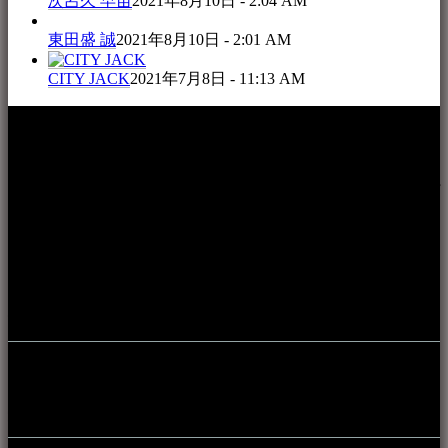
次呂久 早苗
2021年8月10日 - 2:04 AM
東田盛 誠
2021年8月10日 - 2:01 AM
CITY JACK
2021年7月8日 - 11:13 AM
本WEBサイト「音楽民族＋」は、八重山諸島の音楽文化や
伝統芸能の紹介だけでなく、各伝統芸能文化保存会(古謡)や
各三線研究所、地域の公民館や青年会活動、ロックやポップ
ス等、音楽演奏に携わる人材や地域団体、アーティスト等を
アーカイブ化し、また演奏や表現の場となっている公共施設
やライブハウス、民謡酒場等を国内外へ向けて発信をおこな
うことを目的として公開されています。
音楽民族の登録
音楽民族の登録（メンテナンス中）
最新の登録：