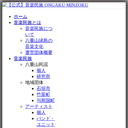
ホーム
音楽民族とは
音楽民族につ
いて
八重山諸島の
音楽文化
運営団体概要
音楽民族
八重山民謡
個人
研究所
地域団体
石垣市
竹富町
与那国町
アーティスト
個人
バンド・
ユニット