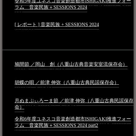
令和5年度ユネスコ音楽創造都市ISHIGAKI推進フォー
ラム 音楽民族＋SESSIONS 2024
2024年5月4日 - 7:21
AM
[ レポート ] 音楽民族 + SESSIONS 2024
2024年3月6日 -
10:16 AM
動画
鳩間節 ／岡山 創（八重山古典音楽安室流保存会）
2026年4月6日 - 1:13 AM
胡蝶の唄 ／前津 伸弥（八重山古典民謡保存会）
2025年
4月16日 - 3:48 PM
月ぬまぷぃろーま節 ／前津 伸弥（八重山古典民謡保存
会）
2025年4月16日 - 3:48 PM
令和6年度ユネスコ音楽創造都市ISHIGAKI推進フォー
ラム 音楽民族＋SESSIONS 2024 part2
2025年1月1日 -
10:50 PM