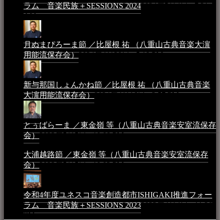
ラム 音楽民族＋SESSIONS 2024
2024年5月4日 - 7:21
AM
月ぬまぴろーま節 ／比屋根 祐 （八重山古典音楽大濵
用能流保存会）
2024年4月20日 - 5:19 PM
新与那国しょんかね節 ／比屋根 祐 （八重山古典音楽
大濵用能流保存会）
2024年4月16日 - 3:57 PM
とぅばらーま ／東金嶺 等（八重山古典音楽安室流保存
会）
2023年5月5日 - 10:08 PM
大浦越路節 ／東金嶺 等（八重山古典音楽安室流保存
会）
2023年5月5日 - 10:03 PM
令和4年度ユネスコ音楽創造都市ISHIGAKI推進フォー
ラム 音楽民族＋SESSIONS 2023
2023年4月4日 - 11:36
PM