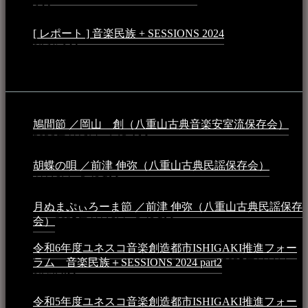
AM
[ レポート ] 音楽民族 + SESSIONS 2024
2024年3月6日 -
10:16 AM
動画
鳩間節 ／岡山 創（八重山古典音楽安室流保存会）
2026年4月6日 - 1:13 AM
胡蝶の唄 ／前津 伸弥（八重山古典民謡保存会）
2025年
4月16日 - 3:48 PM
月ぬまぷぃろーま節 ／前津 伸弥（八重山古典民謡保存
会）
2025年4月16日 - 3:48 PM
令和6年度ユネスコ音楽創造都市ISHIGAKI推進フォー
ラム 音楽民族＋SESSIONS 2024 part2
2025年1月1日 -
10:50 PM
令和5年度ユネスコ音楽創造都市ISHIGAKI推進フォー