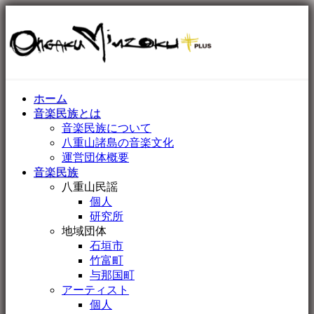
ホーム
音楽民族とは
音楽民族について
八重山諸島の音楽文化
運営団体概要
音楽民族
八重山民謡
個人
研究所
地域団体
石垣市
竹富町
与那国町
アーティスト
個人