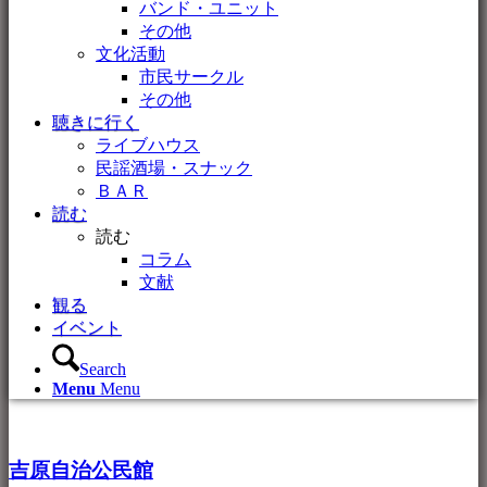
バンド・ユニット
その他
文化活動
市民サークル
その他
聴きに行く
ライブハウス
民謡酒場・スナック
ＢＡＲ
読む
読む
コラム
文献
観る
イベント
Search
Menu
Menu
吉原自治公民館