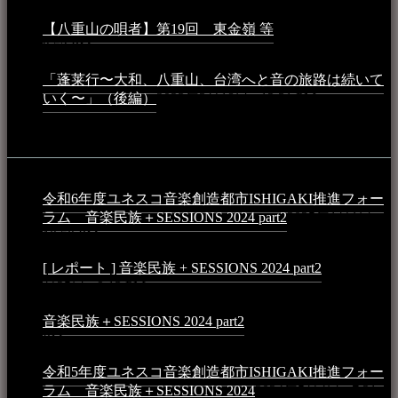
【八重山の唄者】第19回 東金嶺 等
2023年5月5日 -
9:52 PM
「蓬莱行〜大和、八重山、台湾へと音の旅路は続いて
いく〜」（後編）
2023年3月18日 - 12:31 PM
イベント
令和6年度ユネスコ音楽創造都市ISHIGAKI推進フォー
ラム 音楽民族＋SESSIONS 2024 part2
2025年1月1日 -
10:50 PM
[ レポート ] 音楽民族 + SESSIONS 2024 part2
2024年12
月25日 - 9:13 PM
音楽民族＋SESSIONS 2024 part2
2024年11月10日 - 10:40
PM
令和5年度ユネスコ音楽創造都市ISHIGAKI推進フォー
ラム 音楽民族＋SESSIONS 2024
2024年5月4日 - 7:21