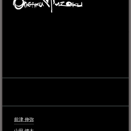
本WEBサイト「音楽民族＋」は、八重山諸島の音楽文化や
伝統芸能の紹介だけでなく、各伝統芸能文化保存会(古謡)や
各三線研究所、地域の公民館や青年会活動、ロックやポップ
ス等、音楽演奏に携わる人材や地域団体、アーティスト等を
アーカイブ化し、また演奏や表現の場となっている公共施設
やライブハウス、民謡酒場等を国内外へ向けて発信をおこな
うことを目的として公開されています。
音楽民族の登録
音楽民族の登録（メンテナンス中）
最新の登録：
前津 伸弥
2025年2月10日 - 1:09 PM
山田 健太
2024年1月26日 - 6:48 PM