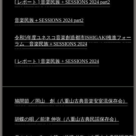
[ レポート ] 音楽民族 + SESSIONS 2024 part2
2024年12
月25日 - 9:13 PM
音楽民族＋SESSIONS 2024 part2
2024年11月10日 - 10:40
PM
令和5年度ユネスコ音楽創造都市ISHIGAKI推進フォー
ラム 音楽民族＋SESSIONS 2024
2024年5月4日 - 7:21
AM
[ レポート ] 音楽民族 + SESSIONS 2024
2024年3月6日 -
10:16 AM
動画
鳩間節 ／岡山 創（八重山古典音楽安室流保存会）
2026年4月6日 - 1:13 AM
胡蝶の唄 ／前津 伸弥（八重山古典民謡保存会）
2025年
4月16日 - 3:48 PM