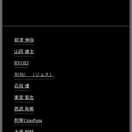
音楽民族の登録（メンテナンス中）
最新の登録：
前津 伸弥
2025年2月10日 - 1:09 PM
山田 健太
2024年1月26日 - 6:48 PM
RYOEI
2024年1月14日 - 2:09 PM
JUSU （ジュス）
2023年6月1日 - 4:02 PM
石垣 優
2023年5月26日 - 7:16 PM
東里 梨生
2023年5月20日 - 8:21 AM
西原 和希
2023年3月15日 - 3:36 PM
想華UmoPana
2023年3月15日 - 12:41 PM
大底 朝枝
2023年3月15日 - 12:24 AM