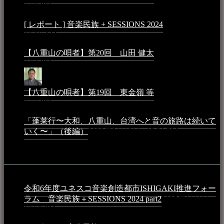
8:59 PM
[ レポート ] 音楽民族 + SESSIONS 2024
2024年3月6日 -
10:16 AM
【八重山の唄者】第20回 山田 健太
2024年1月26日 -
3:54 PM
【八重山の唄者】第19回 東金嶺 等
2023年5月5日 -
9:52 PM
「蓬莱行〜大和、八重山、台湾へと音の旅路は続いて
いく〜」（後編）
2023年3月18日 - 12:31 PM
イベント
令和6年度ユネスコ音楽創造都市ISHIGAKI推進フォー
ラム 音楽民族＋SESSIONS 2024 part2
2025年1月1日 -
10:50 PM