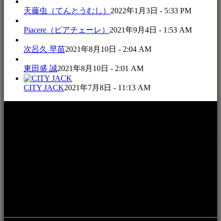
天藤虫（てんとうむし）
2022年1月3日 - 5:33 PM
Piacere（ピアチェーレ）
2021年9月4日 - 1:53 AM
次呂久 早苗
2021年8月10日 - 2:04 AM
東田盛 誠
2021年8月10日 - 2:01 AM
CITY JACK
2021年7月8日 - 11:13 AM
本WEBサイト「音楽民族＋」は、八重山諸島の音楽文化や
伝統芸能の紹介だけでなく、各伝統芸能文化保存会(古謡)や
各三線研究所、地域の公民館や青年会活動、ロックやポップ
ス等、音楽演奏に携わる人材や地域団体、アーティスト等を
アーカイブ化し、また演奏や表現の場となっている公共施設
やライブハウス、民謡酒場等を国内外へ向けて発信をおこな
うことを目的として公開されています。
音楽民族の登録