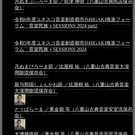
月ぬまぷぃろーま節 ／前津 伸弥（八重山古典民謡保存
会）
2025年4月16日 - 3:48 PM
令和6年度ユネスコ音楽創造都市ISHIGAKI推進フォー
ラム 音楽民族＋SESSIONS 2024 part2
2025年1月1日 -
10:50 PM
令和5年度ユネスコ音楽創造都市ISHIGAKI推進フォー
ラム 音楽民族＋SESSIONS 2024
2024年5月4日 - 7:21
AM
月ぬまぴろーま節 ／比屋根 祐 （八重山古典音楽大濵
用能流保存会）
2024年4月20日 - 5:19 PM
新与那国しょんかね節 ／比屋根 祐 （八重山古典音楽
大濵用能流保存会）
2024年4月16日 - 3:57 PM
とぅばらーま ／東金嶺 等（八重山古典音楽安室流保存
会）
2023年5月5日 - 10:08 PM
大浦越路節 ／東金嶺 等（八重山古典音楽安室流保存