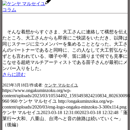
コラム
そんな着想からすぐさま、大工さんに連絡して構想を伝え
たところ、大工さんからも即座にご快諾をいただき、以降は
同じステージに立つメンバーを集めることとなった。大工さ
んのパートナーであると同時に、この人なして大工哲弘なら
ずとも言われている、囃子や琴、笛に踊りまで何でも見事に
こなせる超絶マルチアーティストである苗子さんが最初にメ
ンバー入りをした。
さらに読む
/
2023年3月18日
作成者:
ケンヤ マルセイユ
https://www.ongakuminzoku.org/wp-
content/uploads/2023/03/10534492_1593493824210834_802630098
960
960
ケンヤ マルセイユ
http://ongakuminzoku.org/wp-
content/uploads/2020/03/eng-logo-ongaku-minzoku-3-300x114.png
ケンヤ マルセイユ
2023-03-18 12:31:00
2023-03-18 12:32:48
「蓬
莱行〜大和、八重山、台湾へと音の旅路は続いていく〜」
（後編）