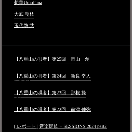
想華UmoPana
2023年3月15日 - 12:41 PM
大底 朝枝
2023年3月15日 - 12:24 AM
玉代勢 武
2023年3月15日 - 12:11 AM
音楽民族コラム：
【八重山の唄者】第25回 岡山 創
2026年4月6日 -
1:50 AM
【八重山の唄者】第24回 新良 幸人
2025年3月11日 -
5:29 PM
【八重山の唄者】第23回 那根 操
2025年3月4日 - 6:40
PM
【八重山の唄者】第22回 前津 伸弥
2025年2月10日 -
7:50 PM
[ レポート ] 音楽民族 + SESSIONS 2024 part2
2024年12