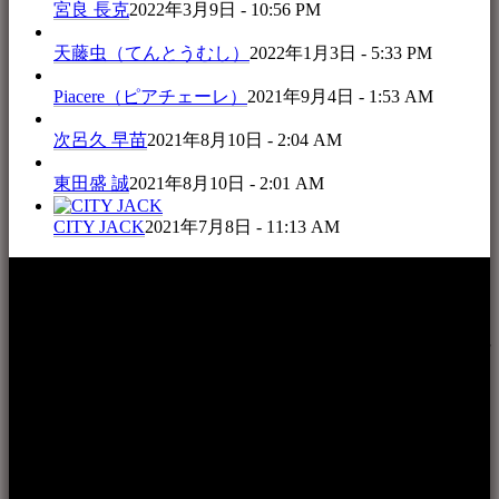
宮良 長克
2022年3月9日 - 10:56 PM
天藤虫（てんとうむし）
2022年1月3日 - 5:33 PM
Piacere（ピアチェーレ）
2021年9月4日 - 1:53 AM
次呂久 早苗
2021年8月10日 - 2:04 AM
東田盛 誠
2021年8月10日 - 2:01 AM
CITY JACK
2021年7月8日 - 11:13 AM
本WEBサイト「音楽民族＋」は、八重山諸島の音楽文化や
伝統芸能の紹介だけでなく、各伝統芸能文化保存会(古謡)や
各三線研究所、地域の公民館や青年会活動、ロックやポップ
ス等、音楽演奏に携わる人材や地域団体、アーティスト等を
アーカイブ化し、また演奏や表現の場となっている公共施設
やライブハウス、民謡酒場等を国内外へ向けて発信をおこな
うことを目的として公開されています。
音楽民族の登録