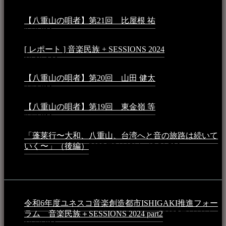
月25日 - 9:13 PM
【八重山の唄者】第21回 比屋根 祐
2024年3月11日 -
8:59 PM
[ レポート ] 音楽民族 + SESSIONS 2024
2024年3月6日 -
10:16 AM
【八重山の唄者】第20回 山田 健太
2024年1月26日 -
3:54 PM
【八重山の唄者】第19回 東金嶺 等
2023年5月5日 -
9:52 PM
「蓬莱行〜大和、八重山、台湾へと音の旅路は続いて
いく〜」（後編）
2023年3月18日 - 12:31 PM
イベント
令和6年度ユネスコ音楽創造都市ISHIGAKI推進フォー
ラム 音楽民族＋SESSIONS 2024 part2
2025年1月1日 -
10:50 PM