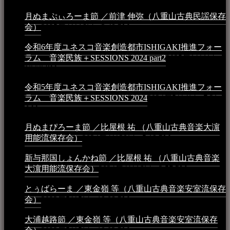
月ぬまぷぃろーま節 ／前津 伸弥（八重山古典民謡保存
会）
2025年4月16日 - 3:48 PM
令和6年度ユネスコ音楽創造都市ISHIGAKI推進フォー
ラム 音楽民族＋SESSIONS 2024 part2
2025年1月1日 -
10:50 PM
令和5年度ユネスコ音楽創造都市ISHIGAKI推進フォー
ラム 音楽民族＋SESSIONS 2024
2024年5月4日 - 7:21
AM
月ぬまぴろーま節 ／比屋根 祐 （八重山古典音楽大濵
用能流保存会）
2024年4月20日 - 5:19 PM
新与那国しょんかね節 ／比屋根 祐 （八重山古典音楽
大濵用能流保存会）
2024年4月16日 - 3:57 PM
とぅばらーま ／東金嶺 等（八重山古典音楽安室流保存
会）
2023年5月5日 - 10:08 PM
大浦越路節 ／東金嶺 等（八重山古典音楽安室流保存