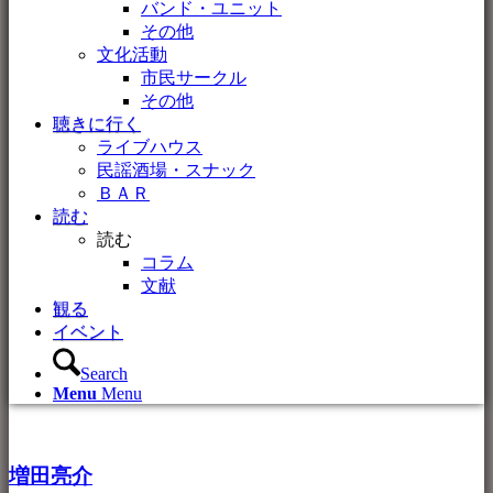
バンド・ユニット
その他
文化活動
市民サークル
その他
聴きに行く
ライブハウス
民謡酒場・スナック
ＢＡＲ
読む
読む
コラム
文献
観る
イベント
Search
Menu
Menu
増田亮介