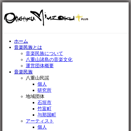
ホーム
音楽民族とは
音楽民族について
八重山諸島の音楽文化
運営団体概要
音楽民族
八重山民謡
個人
研究所
地域団体
石垣市
竹富町
与那国町
アーティスト
個人