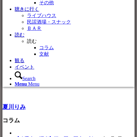
その他
聴きに行く
ライブハウス
民謡酒場・スナック
ＢＡＲ
読む
読む
コラム
文献
観る
イベント
Search
Menu
Menu
夏川りみ
コラム