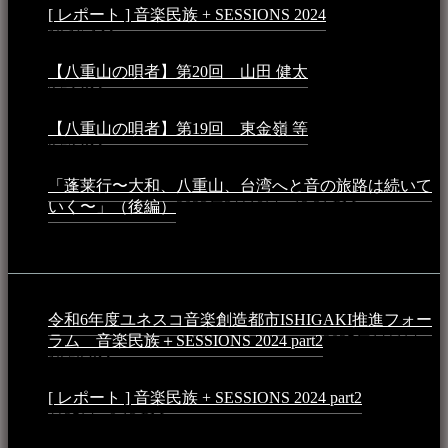
[ レポート ] 音楽民族 + SESSIONS 2024
2024年3月6日 -
10:16 AM
【八重山の唄者】第20回 山田 健太
2024年1月26日 -
3:54 PM
【八重山の唄者】第19回 東金嶺 等
2023年5月5日 -
9:52 PM
「蓬莱行〜大和、八重山、台湾へと音の旅路は続いて
いく〜」（後編）
2023年3月18日 - 12:31 PM
イベント
令和6年度ユネスコ音楽創造都市ISHIGAKI推進フォー
ラム 音楽民族＋SESSIONS 2024 part2
2025年1月1日 -
10:50 PM
[ レポート ] 音楽民族 + SESSIONS 2024 part2
2024年12
月25日 - 9:13 PM