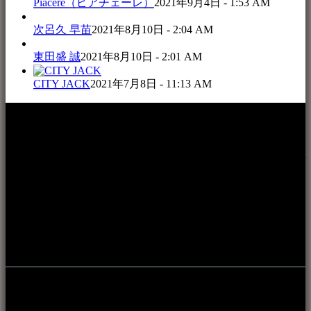
Piacere（ピアチェーレ）
2021年9月4日 - 1:53 AM
次呂久 早苗
2021年8月10日 - 2:04 AM
東田盛 誠
2021年8月10日 - 2:01 AM
CITY JACK
2021年7月8日 - 11:13 AM
本WEBサイト「音楽民族＋」は、八重山諸島の音楽文化や
伝統芸能の紹介だけでなく、各伝統芸能文化保存会(古謡)や
各三線研究所、地域の公民館や青年会活動、ロックやポップ
ス等、音楽演奏に携わる人材や地域団体、アーティスト等を
アーカイブ化し、また演奏や表現の場となっている公共施設
やライブハウス、民謡酒場等を国内外へ向けて発信をおこな
うことを目的として公開されています。
音楽民族の登録
音楽民族の登録（メンテナンス中）