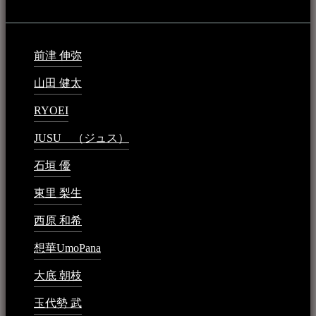
最新の登録：
前津 伸弥
2025年2月10日 - 1:09 PM
山田 健太
2024年1月26日 - 6:48 PM
RYOEI
2024年1月14日 - 2:09 PM
JUSU （ジュス）
2023年6月1日 - 4:02 PM
石垣 優
2023年5月26日 - 7:16 PM
東里 梨生
2023年5月20日 - 8:21 AM
西原 和希
2023年3月15日 - 3:36 PM
想華UmoPana
2023年3月15日 - 12:41 PM
大底 朝枝
2023年3月15日 - 12:24 AM
玉代勢 武
2023年3月15日 - 12:11 AM