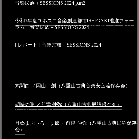
音楽民族＋SESSIONS 2024 part2
2024年11月10日 - 10:40
PM
令和5年度ユネスコ音楽創造都市ISHIGAKI推進フォー
ラム 音楽民族＋SESSIONS 2024
2024年5月4日 - 7:21
AM
[ レポート ] 音楽民族 + SESSIONS 2024
2024年3月6日 -
10:16 AM
動画
鳩間節 ／岡山 創（八重山古典音楽安室流保存会）
2026年4月6日 - 1:13 AM
胡蝶の唄 ／前津 伸弥（八重山古典民謡保存会）
2025年
4月16日 - 3:48 PM
月ぬまぷぃろーま節 ／前津 伸弥（八重山古典民謡保存
会）
2025年4月16日 - 3:48 PM