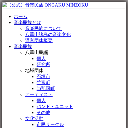
ホーム
音楽民族とは
音楽民族について
八重山諸島の音楽文化
運営団体概要
音楽民族
八重山民謡
個人
研究所
地域団体
石垣市
竹富町
与那国町
アーティスト
個人
バンド・ユニット
その他
文化活動
市民サークル