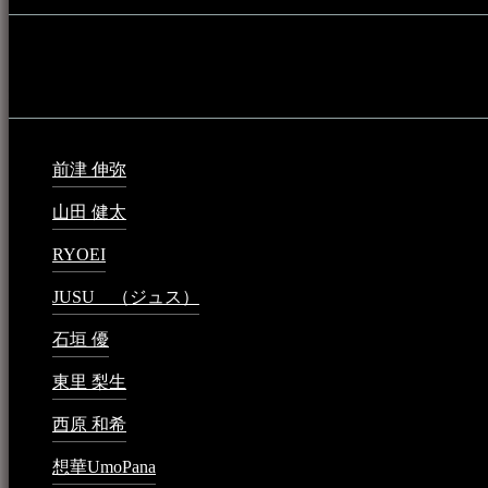
音楽民族の登録（メンテナンス中）
最新の登録：
前津 伸弥
2025年2月10日 - 1:09 PM
山田 健太
2024年1月26日 - 6:48 PM
RYOEI
2024年1月14日 - 2:09 PM
JUSU （ジュス）
2023年6月1日 - 4:02 PM
石垣 優
2023年5月26日 - 7:16 PM
東里 梨生
2023年5月20日 - 8:21 AM
西原 和希
2023年3月15日 - 3:36 PM
想華UmoPana
2023年3月15日 - 12:41 PM