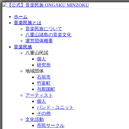
ホーム
音楽民族とは
音楽民族について
八重山諸島の音楽文化
運営団体概要
音楽民族
八重山民謡
個人
研究所
地域団体
石垣市
竹富町
与那国町
アーティスト
個人
バンド・ユニット
その他
文化活動
市民サークル