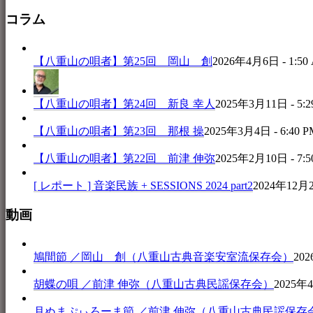
コラム
【八重山の唄者】第25回 岡山 創
2026年4月6日 - 1:50
【八重山の唄者】第24回 新良 幸人
2025年3月11日 - 5:2
【八重山の唄者】第23回 那根 操
2025年3月4日 - 6:40 P
【八重山の唄者】第22回 前津 伸弥
2025年2月10日 - 7:5
[ レポート ] 音楽民族 + SESSIONS 2024 part2
2024年12月25
動画
鳩間節 ／岡山 創（八重山古典音楽安室流保存会）
202
胡蝶の唄 ／前津 伸弥（八重山古典民謡保存会）
2025年4
月ぬまぷぃろーま節 ／前津 伸弥（八重山古典民謡保存