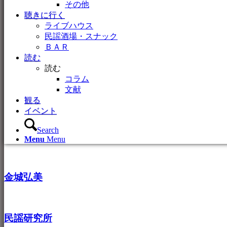
その他
聴きに行く
ライブハウス
民謡酒場・スナック
ＢＡＲ
読む
読む
コラム
文献
観る
イベント
Search
Menu
Menu
金城弘美
民謡研究所