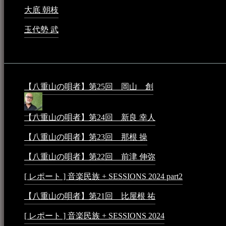
大底 朝枝
2023年3月15日 - 12:24 AM
玉代勢 武
2023年3月15日 - 12:11 AM
音楽民族コラム：
【八重山の唄者】第25回 岡山 創
2026年4月6日 - 1:50
【八重山の唄者】第24回 新良 幸人
2025年3月11日 - 5:2
【八重山の唄者】第23回 那根 操
2025年3月4日 - 6:40 P
【八重山の唄者】第22回 前津 伸弥
2025年2月10日 - 7:5
[ レポート ] 音楽民族 + SESSIONS 2024 part2
2024年12月25
【八重山の唄者】第21回 比屋根 祐
2024年3月11日 - 8:5
[ レポート ] 音楽民族 + SESSIONS 2024
2024年3月6日 - 1