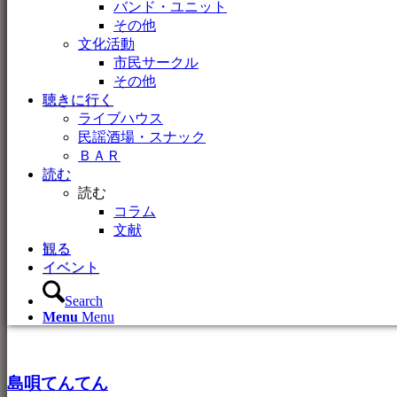
バンド・ユニット
その他
文化活動
市民サークル
その他
聴きに行く
ライブハウス
民謡酒場・スナック
ＢＡＲ
読む
読む
コラム
文献
観る
イベント
Search
Menu
Menu
島唄てんてん