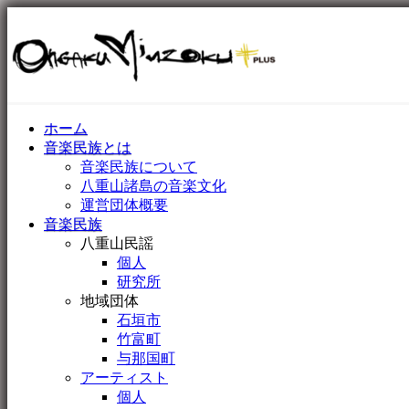
ホーム
音楽民族とは
音楽民族について
八重山諸島の音楽文化
運営団体概要
音楽民族
八重山民謡
個人
研究所
地域団体
石垣市
竹富町
与那国町
アーティスト
個人