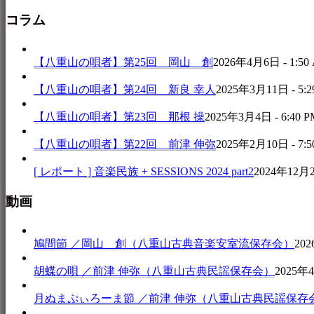
コラム
【八重山の唄者】第25回 岡山 創
2026年4月6日 - 1:50
【八重山の唄者】第24回 新良 幸人
2025年3月11日 - 5:2
【八重山の唄者】第23回 那根 操
2025年3月4日 - 6:40 P
【八重山の唄者】第22回 前津 伸弥
2025年2月10日 - 7:5
[ レポート ] 音楽民族 + SESSIONS 2024 part2
2024年12月25
動画
鳩間節 ／岡山 創（八重山古典音楽安室流保存会）
202
胡蝶の唄 ／前津 伸弥（八重山古典民謡保存会）
2025年4
月ぬまぷぃろーま節 ／前津 伸弥（八重山古典民謡保存