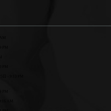
 AM
9 PM
M
0 PM
日 - 9:13 PM
9 PM
0:16 AM
4 PM