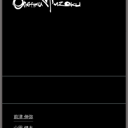
本WEBサイト「音楽民族＋」は、八重山諸島の音楽文化や
伝統芸能の紹介だけでなく、各伝統芸能文化保存会(古謡)や
各三線研究所、地域の公民館や青年会活動、ロックやポップ
ス等、音楽演奏に携わる人材や地域団体、アーティスト等を
アーカイブ化し、また演奏や表現の場となっている公共施設
やライブハウス、民謡酒場等を国内外へ向けて発信をおこな
うことを目的として公開されています。
音楽民族の登録
音楽民族の登録（メンテナンス中）
最新の登録：
前津 伸弥
2025年2月10日 - 1:09 PM
山田 健太
2024年1月26日 - 6:48 PM