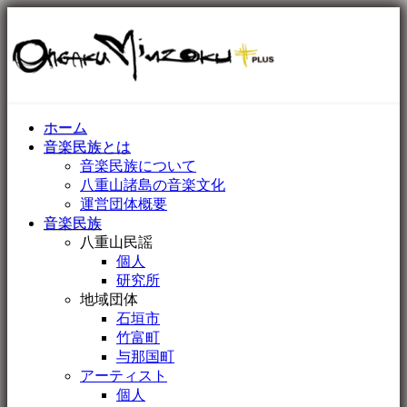
ホーム
音楽民族とは
音楽民族について
八重山諸島の音楽文化
運営団体概要
音楽民族
八重山民謡
個人
研究所
地域団体
石垣市
竹富町
与那国町
アーティスト
個人