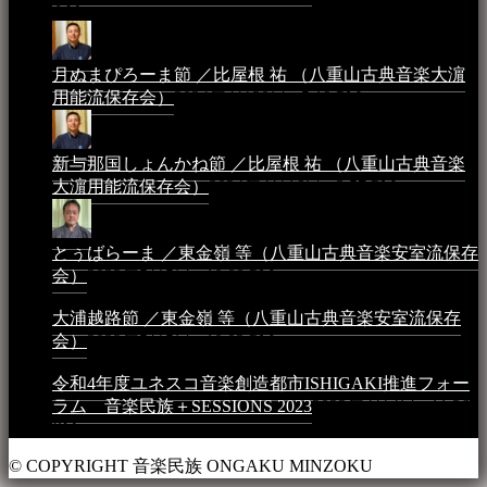
AM
月ぬまぴろーま節 ／比屋根 祐 （八重山古典音楽大濵
用能流保存会）
2024年4月20日 - 5:19 PM
新与那国しょんかね節 ／比屋根 祐 （八重山古典音楽
大濵用能流保存会）
2024年4月16日 - 3:57 PM
とぅばらーま ／東金嶺 等（八重山古典音楽安室流保存
会）
2023年5月5日 - 10:08 PM
大浦越路節 ／東金嶺 等（八重山古典音楽安室流保存
会）
2023年5月5日 - 10:03 PM
令和4年度ユネスコ音楽創造都市ISHIGAKI推進フォー
ラム 音楽民族＋SESSIONS 2023
2023年4月4日 - 11:36
PM
© COPYRIGHT 音楽民族 ONGAKU MINZOKU