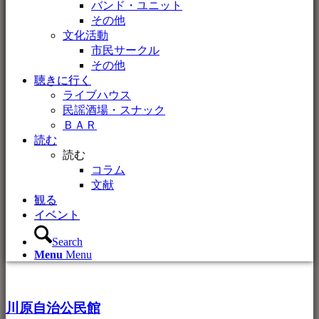
バンド・ユニット
その他
文化活動
市民サークル
その他
聴きに行く
ライブハウス
民謡酒場・スナック
ＢＡＲ
読む
読む
コラム
文献
観る
イベント
Search
Menu
Menu
川原自治公民館