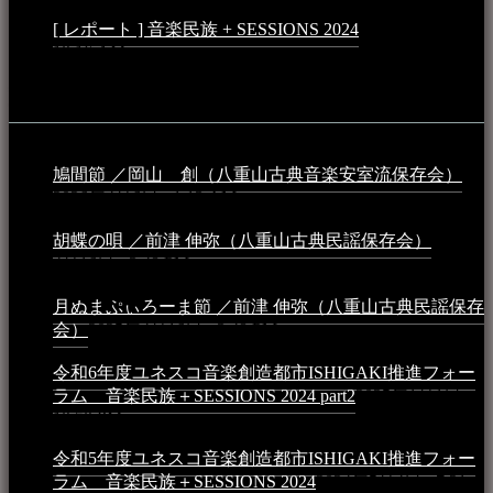
[ レポート ] 音楽民族 + SESSIONS 2024
2024年3月6日 -
10:16 AM
動画
鳩間節 ／岡山 創（八重山古典音楽安室流保存会）
2026年4月6日 - 1:13 AM
胡蝶の唄 ／前津 伸弥（八重山古典民謡保存会）
2025年
4月16日 - 3:48 PM
月ぬまぷぃろーま節 ／前津 伸弥（八重山古典民謡保存
会）
2025年4月16日 - 3:48 PM
令和6年度ユネスコ音楽創造都市ISHIGAKI推進フォー
ラム 音楽民族＋SESSIONS 2024 part2
2025年1月1日 -
10:50 PM
令和5年度ユネスコ音楽創造都市ISHIGAKI推進フォー
ラム 音楽民族＋SESSIONS 2024
2024年5月4日 - 7:21