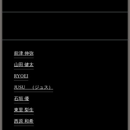
音楽民族の登録
音楽民族の登録（メンテナンス中）
最新の登録：
前津 伸弥
2025年2月10日 - 1:09 PM
山田 健太
2024年1月26日 - 6:48 PM
RYOEI
2024年1月14日 - 2:09 PM
JUSU （ジュス）
2023年6月1日 - 4:02 PM
石垣 優
2023年5月26日 - 7:16 PM
東里 梨生
2023年5月20日 - 8:21 AM
西原 和希
2023年3月15日 - 3:36 PM