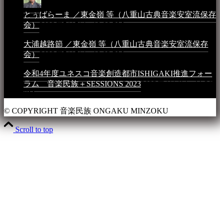
とぅばらーま ／東金嶺 等（八重山古典音楽安室流保存
会）
2023年5月5日 - 10:08 PM
大浦越路節 ／東金嶺 等（八重山古典音楽安室流保存
会）
2023年5月5日 - 10:03 PM
令和4年度ユネスコ音楽創造都市ISHIGAKI推進フォー
ラム 音楽民族＋SESSIONS 2023
2023年4月4日 - 11:36
PM
© COPYRIGHT 音楽民族 ONGAKU MINZOKU
Scroll to top