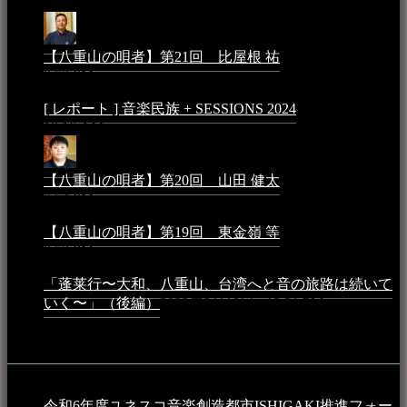
月25日 - 9:13 PM
【八重山の唄者】第21回 比屋根 祐
2024年3月11日 -
8:59 PM
[ レポート ] 音楽民族 + SESSIONS 2024
2024年3月6日 -
10:16 AM
【八重山の唄者】第20回 山田 健太
2024年1月26日 -
3:54 PM
【八重山の唄者】第19回 東金嶺 等
2023年5月5日 -
9:52 PM
「蓬莱行〜大和、八重山、台湾へと音の旅路は続いて
いく〜」（後編）
2023年3月18日 - 12:31 PM
イベント
令和6年度ユネスコ音楽創造都市ISHIGAKI推進フォー