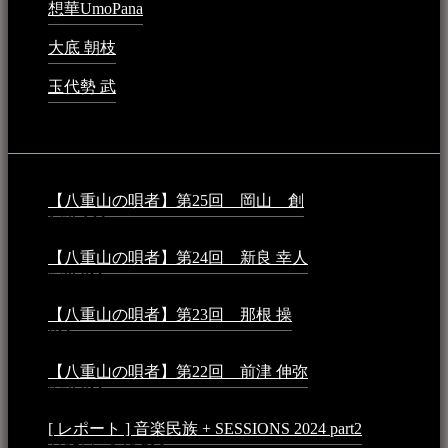
想華UmoPana
2023年3月15日 - 12:41 PM
大底 朝枝
2023年3月15日 - 12:24 AM
玉代勢 武
2023年3月15日 - 12:11 AM
音楽民族コラム：
【八重山の唄者】第25回 岡山 創
2026年4月6日 -
1:50 AM
【八重山の唄者】第24回 新良 幸人
2025年3月11日 -
5:29 PM
【八重山の唄者】第23回 那根 操
2025年3月4日 - 6:40
PM
【八重山の唄者】第22回 前津 伸弥
2025年2月10日 -
7:50 PM
[ レポート ] 音楽民族 + SESSIONS 2024 part2
2024年12