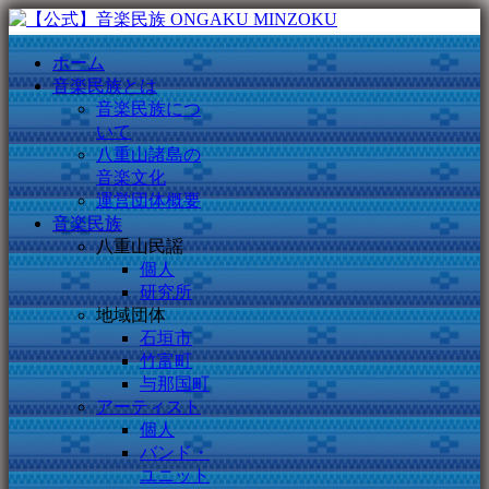
ホーム
音楽民族とは
音楽民族につ
いて
八重山諸島の
音楽文化
運営団体概要
音楽民族
八重山民謡
個人
研究所
地域団体
石垣市
竹富町
与那国町
アーティスト
個人
バンド・
ユニット