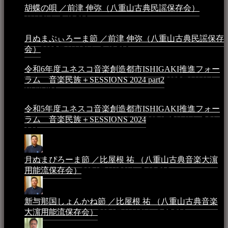
胡蝶の唄 ／前津 伸弥（八重山古典民謡保存会）
2025年
4月16日 - 3:48 PM
月ぬまぷぃろーま節 ／前津 伸弥（八重山古典民謡保存
会）
2025年4月16日 - 3:48 PM
令和6年度ユネスコ音楽創造都市ISHIGAKI推進フォー
ラム 音楽民族＋SESSIONS 2024 part2
2025年1月1日 -
10:50 PM
令和5年度ユネスコ音楽創造都市ISHIGAKI推進フォー
ラム 音楽民族＋SESSIONS 2024
2024年5月4日 - 7:21
AM
月ぬまぴろーま節 ／比屋根 祐 （八重山古典音楽大濵
用能流保存会）
2024年4月20日 - 5:19 PM
新与那国しょんかね節 ／比屋根 祐 （八重山古典音楽
大濵用能流保存会）
2024年4月16日 - 3:57 PM