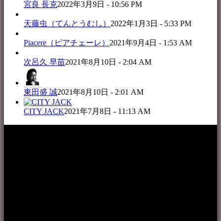
宮良 長克
2022年3月9日 - 10:56 PM
天藤虫（てんとうむし）
2022年1月3日 - 5:33 PM
Piacere（ピアチェーレ）
2021年9月4日 - 1:53 AM
次呂久 早苗
2021年8月10日 - 2:04 AM
東田盛 誠
2021年8月10日 - 2:01 AM
CITY JACK
2021年7月8日 - 11:13 AM
本WEBサイト「音楽民族＋」は、八重山諸島の音楽文化や
伝統芸能の紹介だけでなく、各伝統芸能文化保存会(古謡)や
各三線研究所、地域の公民館や青年会活動、ロックやポップ
ス等、音楽演奏に携わる人材や地域団体、アーティスト等を
アーカイブ化し、また演奏や表現の場となっている公共施設
やライブハウス、民謡酒場等を国内外へ向けて発信をおこな
うことを目的として公開されています。