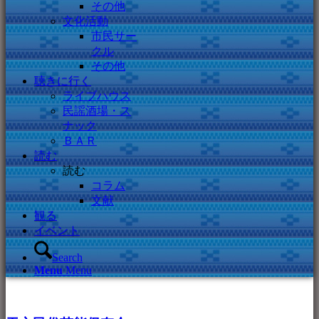
その他
文化活動
市民サー
クル
その他
聴きに行く
ライブハウス
民謡酒場・ス
ナック
ＢＡＲ
読む
読む
コラム
文献
観る
イベント
Search
Menu
Menu