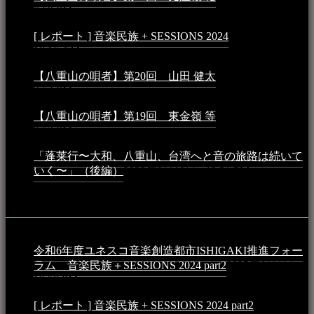
8:59 PM
[ レポート ] 音楽民族 + SESSIONS 2024
2024年3月6日 -
10:16 AM
【八重山の唄者】第20回 山田 健太
2024年1月26日 -
3:54 PM
【八重山の唄者】第19回 東金嶺 等
2023年5月5日 -
9:52 PM
「蓬莱行〜大和、八重山、台湾へと音の旅路は続いて
いく〜」（後編）
2023年3月18日 - 12:31 PM
イベント
令和6年度ユネスコ音楽創造都市ISHIGAKI推進フォー
ラム 音楽民族＋SESSIONS 2024 part2
2025年1月1日 -
10:50 PM
[ レポート ] 音楽民族 + SESSIONS 2024 part2
2024年12