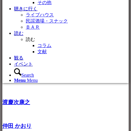
その他
聴きに行く
ライブハウス
民謡酒場・スナック
ＢＡＲ
読む
読む
コラム
文献
観る
イベント
Search
Menu
Menu
渡慶次康之
仲田 かおり