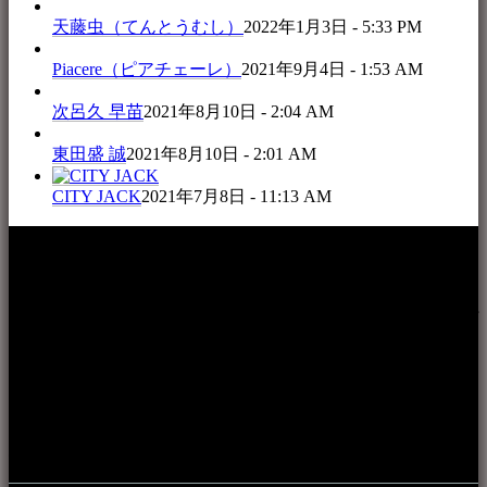
天藤虫（てんとうむし）
2022年1月3日 - 5:33 PM
Piacere（ピアチェーレ）
2021年9月4日 - 1:53 AM
次呂久 早苗
2021年8月10日 - 2:04 AM
東田盛 誠
2021年8月10日 - 2:01 AM
CITY JACK
2021年7月8日 - 11:13 AM
本WEBサイト「音楽民族＋」は、八重山諸島の音楽文化や
伝統芸能の紹介だけでなく、各伝統芸能文化保存会(古謡)や
各三線研究所、地域の公民館や青年会活動、ロックやポップ
ス等、音楽演奏に携わる人材や地域団体、アーティスト等を
アーカイブ化し、また演奏や表現の場となっている公共施設
やライブハウス、民謡酒場等を国内外へ向けて発信をおこな
うことを目的として公開されています。
音楽民族の登録