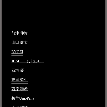
音楽民族の登録（メンテナンス中）
最新の登録：
前津 伸弥
2025年2月10日 - 1:09 PM
山田 健太
2024年1月26日 - 6:48 PM
RYOEI
2024年1月14日 - 2:09 PM
JUSU （ジュス）
2023年6月1日 - 4:02 PM
石垣 優
2023年5月26日 - 7:16 PM
東里 梨生
2023年5月20日 - 8:21 AM
西原 和希
2023年3月15日 - 3:36 PM
想華UmoPana
2023年3月15日 - 12:41 PM