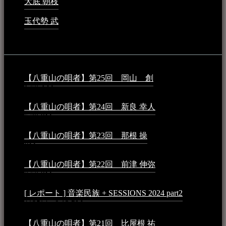
大底 朝枝
2023年3月15日 - 12:24 AM
玉代勢 武
2023年3月15日 - 12:11 AM
音楽民族コラム：
【八重山の唄者】第25回 岡山 創
2026年4月6日 -
1:50 AM
【八重山の唄者】第24回 新良 幸人
2025年3月11日 -
5:29 PM
【八重山の唄者】第23回 那根 操
2025年3月4日 - 6:40
PM
【八重山の唄者】第22回 前津 伸弥
2025年2月10日 -
7:50 PM
[ レポート ] 音楽民族 + SESSIONS 2024 part2
2024年12
月25日 - 9:13 PM
【八重山の唄者】第21回 比屋根 祐
2024年3月11日 -