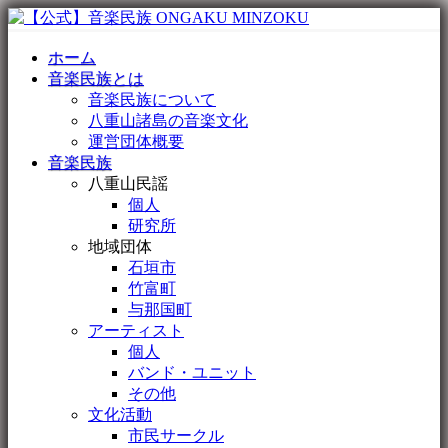
ホーム
音楽民族とは
音楽民族について
八重山諸島の音楽文化
運営団体概要
音楽民族
八重山民謡
個人
研究所
地域団体
石垣市
竹富町
与那国町
アーティスト
個人
バンド・ユニット
その他
文化活動
市民サークル