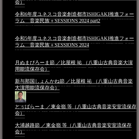
会）
2025年4月16日 - 3:48 PM
令和6年度ユネスコ音楽創造都市ISHIGAKI推進フォー
ラム 音楽民族＋SESSIONS 2024 part2
2025年1月1日 -
10:50 PM
令和5年度ユネスコ音楽創造都市ISHIGAKI推進フォー
ラム 音楽民族＋SESSIONS 2024
2024年5月4日 - 7:21
AM
月ぬまぴろーま節 ／比屋根 祐 （八重山古典音楽大濵
用能流保存会）
2024年4月20日 - 5:19 PM
新与那国しょんかね節 ／比屋根 祐 （八重山古典音楽
大濵用能流保存会）
2024年4月16日 - 3:57 PM
とぅばらーま ／東金嶺 等（八重山古典音楽安室流保存
会）
2023年5月5日 - 10:08 PM
大浦越路節 ／東金嶺 等（八重山古典音楽安室流保存
会）
2023年5月5日 - 10:03 PM