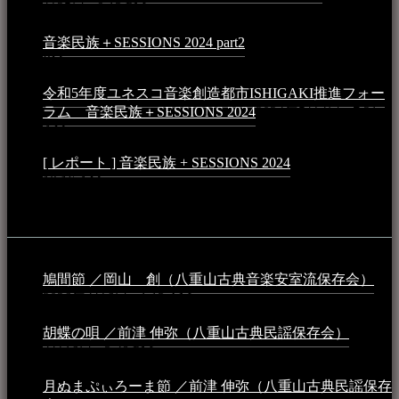
月25日 - 9:13 PM
音楽民族＋SESSIONS 2024 part2
2024年11月10日 - 10:40
PM
令和5年度ユネスコ音楽創造都市ISHIGAKI推進フォー
ラム 音楽民族＋SESSIONS 2024
2024年5月4日 - 7:21
AM
[ レポート ] 音楽民族 + SESSIONS 2024
2024年3月6日 -
10:16 AM
動画
鳩間節 ／岡山 創（八重山古典音楽安室流保存会）
2026年4月6日 - 1:13 AM
胡蝶の唄 ／前津 伸弥（八重山古典民謡保存会）
2025年
4月16日 - 3:48 PM
月ぬまぷぃろーま節 ／前津 伸弥（八重山古典民謡保存