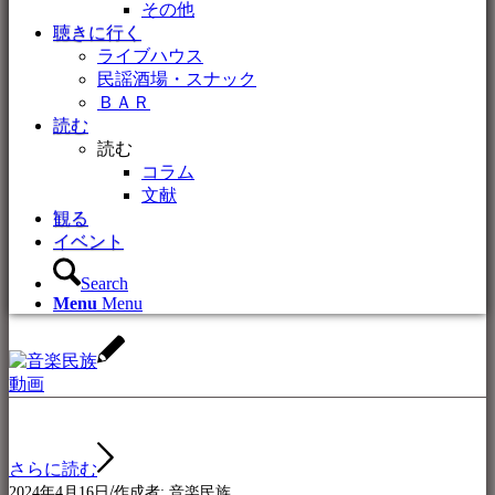
その他
聴きに行く
ライブハウス
民謡酒場・スナック
ＢＡＲ
読む
読む
コラム
文献
観る
イベント
Search
Menu
Menu
動画
さらに読む
/
2024年4月16日
作成者:
音楽民族