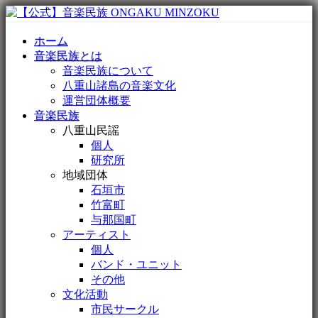
ホーム
音楽民族とは
音楽民族について
八重山諸島の音楽文化
運営団体概要
音楽民族
八重山民謡
個人
研究所
地域団体
石垣市
竹富町
与那国町
アーティスト
個人
バンド・ユニット
その他
文化活動
市民サークル