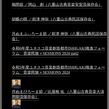
鳩間節 ／岡山 創（八重山古典音楽安室流保存会）
2026年4月6日 - 1:13 AM
胡蝶の唄 ／前津 伸弥（八重山古典民謡保存会）
2025年
4月16日 - 3:48 PM
月ぬまぷぃろーま節 ／前津 伸弥（八重山古典民謡保存
会）
2025年4月16日 - 3:48 PM
令和6年度ユネスコ音楽創造都市ISHIGAKI推進フォー
ラム 音楽民族＋SESSIONS 2024 part2
2025年1月1日 -
10:50 PM
令和5年度ユネスコ音楽創造都市ISHIGAKI推進フォー
ラム 音楽民族＋SESSIONS 2024
2024年5月4日 - 7:21
AM
月ぬまぴろーま節 ／比屋根 祐 （八重山古典音楽大濵
用能流保存会）
2024年4月20日 - 5:19 PM