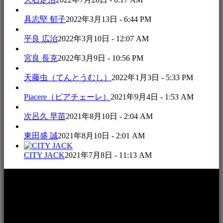
具志堅 郁子
2022年3月13日 - 6:44 PM
平良 広治
2022年3月10日 - 12:07 AM
宮良 長克
2022年3月9日 - 10:56 PM
天藤虫（てんとうむし）
2022年1月3日 - 5:33 PM
Piacere（ピアチェーレ）
2021年9月4日 - 1:53 AM
次呂久 早苗
2021年8月10日 - 2:04 AM
東田盛 誠
2021年8月10日 - 2:01 AM
CITY JACK
2021年7月8日 - 11:13 AM
本WEBサイト「音楽民族＋」は、八重山諸島の音楽文化や
伝統芸能の紹介だけでなく、各伝統芸能文化保存会(古謡)や
各三線研究所、地域の公民館や青年会活動、ロックやポップ
ス等、音楽演奏に携わる人材や地域団体、アーティスト等を