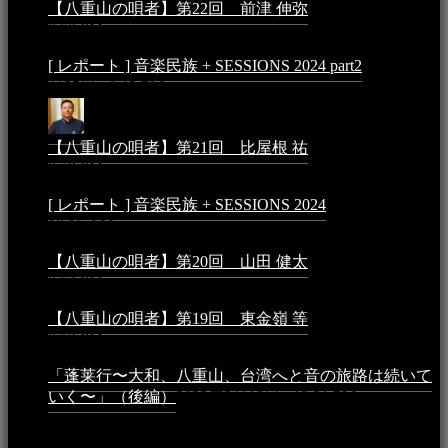
【八重山の唄者】第22回 前津 伸弥
2025年2月10日 -
7:50 PM
[ レポート ] 音楽民族 + SESSIONS 2024 part2
2024年12
月25日 - 9:13 PM
【八重山の唄者】第21回 比屋根 祐
2024年3月11日 -
8:59 PM
[ レポート ] 音楽民族 + SESSIONS 2024
2024年3月6日 -
10:16 AM
【八重山の唄者】第20回 山田 健太
2024年1月26日 -
3:54 PM
【八重山の唄者】第19回 東金嶺 等
2023年5月5日 -
9:52 PM
「蓬莱行〜大和、八重山、台湾へと音の旅路は続いて
いく〜」（後編）
2023年3月18日 - 12:31 PM
イベント