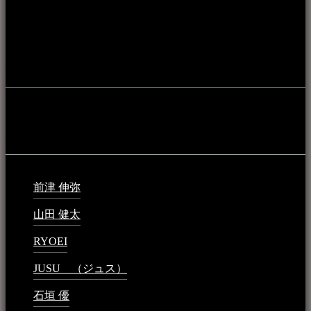
アーカイブ化し、また演奏や表現の場となっている公共施設
やライブハウス、民謡酒場等を国内外へ向けて発信をおこな
うことを目的として公開されています。
音楽民族の登録
音楽民族の登録（メンテナンス中）
最新の登録：
前津 伸弥
2025年2月10日 - 1:09 PM
山田 健太
2024年1月26日 - 6:48 PM
RYOEI
2024年1月14日 - 2:09 PM
JUSU （ジュス）
2023年6月1日 - 4:02 PM
石垣 優
2023年5月26日 - 7:16 PM