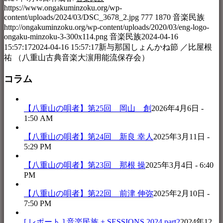
https://www.ongakuminzoku.org/wp-
content/uploads/2024/03/DSC_3678_2.jpg
777
1870
音楽民族
http://ongakuminzoku.org/wp-content/uploads/2020/03/eng-logo-
ongaku-minzoku-3-300x114.png
音楽民族
2024-04-16
15:57:17
2024-04-16 15:57:17
新与那国しょんかね節 ／比屋根
祐 （八重山古典音楽大濵用能流保存会）
コラム
【八重山の唄者】第25回 岡山 創
2026年4月6日 -
1:50 AM
【八重山の唄者】第24回 新良 幸人
2025年3月11日 -
5:29 PM
【八重山の唄者】第23回 那根 操
2025年3月4日 - 6:40
PM
【八重山の唄者】第22回 前津 伸弥
2025年2月10日 -
7:50 PM
[ レポート ] 音楽民族 + SESSIONS 2024 part2
2024年12