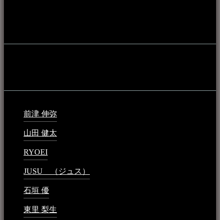
やライブハウス、民謡酒場等を国内外へ向けて発信をおこな
うことを目的として公開されています。
音楽民族の登録
音楽民族の登録（メンテナンス中）
最新の登録：
前津 伸弥
2025年2月10日 - 1:09 PM
山田 健太
2024年1月26日 - 6:48 PM
RYOEI
2024年1月14日 - 2:09 PM
JUSU （ジュス）
2023年6月1日 - 4:02 PM
石垣 優
2023年5月26日 - 7:16 PM
東里 梨生
2023年5月20日 - 8:21 AM