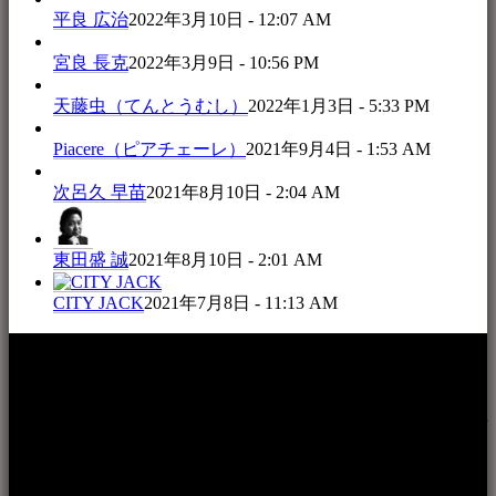
平良 広治
2022年3月10日 - 12:07 AM
宮良 長克
2022年3月9日 - 10:56 PM
天藤虫（てんとうむし）
2022年1月3日 - 5:33 PM
Piacere（ピアチェーレ）
2021年9月4日 - 1:53 AM
次呂久 早苗
2021年8月10日 - 2:04 AM
東田盛 誠
2021年8月10日 - 2:01 AM
CITY JACK
2021年7月8日 - 11:13 AM
本WEBサイト「音楽民族＋」は、八重山諸島の音楽文化や
伝統芸能の紹介だけでなく、各伝統芸能文化保存会(古謡)や
各三線研究所、地域の公民館や青年会活動、ロックやポップ
ス等、音楽演奏に携わる人材や地域団体、アーティスト等を
アーカイブ化し、また演奏や表現の場となっている公共施設