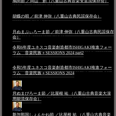
鳩間節 ／岡山 創（八重山古典音楽安室流保存会）
2026年4月6日 - 1:13 AM
胡蝶の唄 ／前津 伸弥（八重山古典民謡保存会）
2025年
4月16日 - 3:48 PM
月ぬまぷぃろーま節 ／前津 伸弥（八重山古典民謡保存
会）
2025年4月16日 - 3:48 PM
令和6年度ユネスコ音楽創造都市ISHIGAKI推進フォー
ラム 音楽民族＋SESSIONS 2024 part2
2025年1月1日 -
10:50 PM
令和5年度ユネスコ音楽創造都市ISHIGAKI推進フォー
ラム 音楽民族＋SESSIONS 2024
2024年5月4日 - 7:21
AM
月ぬまぴろーま節 ／比屋根 祐 （八重山古典音楽大濵
用能流保存会）
2024年4月20日 - 5:19 PM
新与那国しょんかね節 ／比屋根 祐 （八重山古典音楽