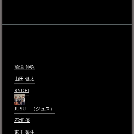
うことを目的として公開されています。
音楽民族の登録
音楽民族の登録（メンテナンス中）
最新の登録：
前津 伸弥
2025年2月10日 - 1:09 PM
山田 健太
2024年1月26日 - 6:48 PM
RYOEI
2024年1月14日 - 2:09 PM
JUSU （ジュス）
2023年6月1日 - 4:02 PM
石垣 優
2023年5月26日 - 7:16 PM
東里 梨生
2023年5月20日 - 8:21 AM