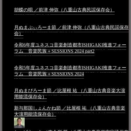
胡蝶の唄 ／前津 伸弥（八重山古典民謡保存会）
2025年
4月16日 - 3:48 PM
月ぬまぷぃろーま節 ／前津 伸弥（八重山古典民謡保存
会）
2025年4月16日 - 3:48 PM
令和6年度ユネスコ音楽創造都市ISHIGAKI推進フォー
ラム 音楽民族＋SESSIONS 2024 part2
2025年1月1日 -
10:50 PM
令和5年度ユネスコ音楽創造都市ISHIGAKI推進フォー
ラム 音楽民族＋SESSIONS 2024
2024年5月4日 - 7:21
AM
月ぬまぴろーま節 ／比屋根 祐 （八重山古典音楽大濵
用能流保存会）
2024年4月20日 - 5:19 PM
新与那国しょんかね節 ／比屋根 祐 （八重山古典音楽
大濵用能流保存会）
2024年4月16日 - 3:57 PM