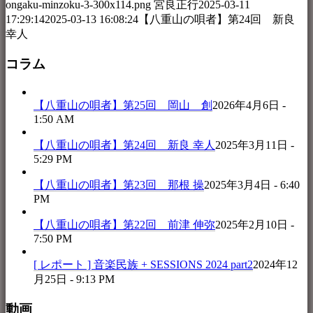
ongaku-minzoku-3-300x114.png
宮良正行
2025-03-11
17:29:14
2025-03-13 16:08:24
【八重山の唄者】第24回 新良
幸人
コラム
【八重山の唄者】第25回 岡山 創
2026年4月6日 -
1:50 AM
【八重山の唄者】第24回 新良 幸人
2025年3月11日 -
5:29 PM
【八重山の唄者】第23回 那根 操
2025年3月4日 - 6:40
PM
【八重山の唄者】第22回 前津 伸弥
2025年2月10日 -
7:50 PM
[ レポート ] 音楽民族 + SESSIONS 2024 part2
2024年12
月25日 - 9:13 PM
動画