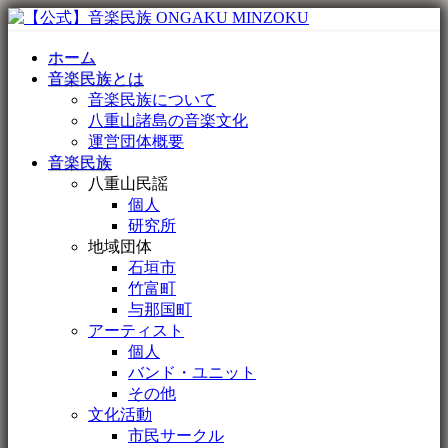
ホーム
音楽民族とは
音楽民族について
八重山諸島の音楽文化
運営団体概要
音楽民族
八重山民謡
個人
研究所
地域団体
石垣市
竹富町
与那国町
アーティスト
個人
バンド・ユニット
その他
文化活動
市民サークル