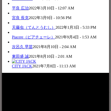
平良 広治
2022年3月10日 - 12:07 AM
宮良 長克
2022年3月9日 - 10:56 PM
天藤虫（てんとうむし）
2022年1月3日 - 5:33 PM
Piacere（ピアチェーレ）
2021年9月4日 - 1:53 AM
次呂久 早苗
2021年8月10日 - 2:04 AM
東田盛 誠
2021年8月10日 - 2:01 AM
CITY JACK
2021年7月8日 - 11:13 AM
本WEBサイト「音楽民族＋」は、八重山諸島の音楽文化や
伝統芸能の紹介だけでなく、各伝統芸能文化保存会(古謡)や
各三線研究所、地域の公民館や青年会活動、ロックやポップ
ス等、音楽演奏に携わる人材や地域団体、アーティスト等を
アーカイブ化し、また演奏や表現の場となっている公共施設
やライブハウス、民謡酒場等を国内外へ向けて発信をおこな