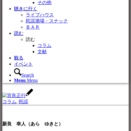
その他
聴きに行く
ライブハウス
民謡酒場・スナック
ＢＡＲ
読む
読む
コラム
文献
観る
イベント
Search
Menu
Menu
コラム
,
民謡
新良 幸人（あら ゆきと）