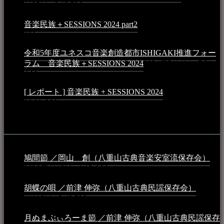
月25日 - 9:13 PM
音楽民族＋SESSIONS 2024 part2
2024年11月10日 - 10:40
PM
令和5年度ユネスコ音楽創造都市ISHIGAKI推進フォー
ラム 音楽民族＋SESSIONS 2024
2024年5月4日 - 7:21
AM
[ レポート ] 音楽民族 + SESSIONS 2024
2024年3月6日 -
10:16 AM
動画
鳩間節 ／岡山 創（八重山古典音楽安室流保存会）
2026年4月6日 - 1:13 AM
胡蝶の唄 ／前津 伸弥（八重山古典民謡保存会）
2025年
4月16日 - 3:48 PM
月ぬまぷぃろーま節 ／前津 伸弥（八重山古典民謡保存