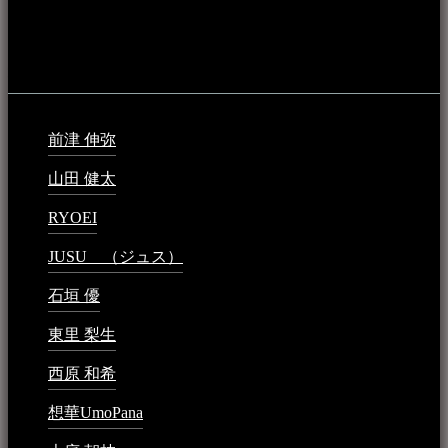
音楽民族の登録（メンテナンス中）
最新の登録：
前津 伸弥
2025年2月10日 - 1:09 PM
山田 健太
2024年1月26日 - 6:48 PM
RYOEI
2024年1月14日 - 2:09 PM
JUSU （ジュス）
2023年6月1日 - 4:02 PM
石垣 優
2023年5月26日 - 7:16 PM
東里 梨生
2023年5月20日 - 8:21 AM
西原 和希
2023年3月15日 - 3:36 PM
想華UmoPana
2023年3月15日 - 12:41 PM