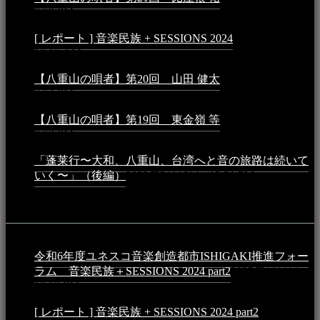
8:59 PM
[ レポート ] 音楽民族 + SESSIONS 2024
2024年3月6日 -
10:16 AM
【八重山の唄者】第20回 山田 健太
2024年1月26日 -
3:54 PM
【八重山の唄者】第19回 東金嶺 等
2023年5月5日 -
9:52 PM
「蓬莱行〜大和、八重山、台湾へと音の旅路は続いて
いく〜」（後編）
2023年3月18日 - 12:31 PM
イベント
令和6年度ユネスコ音楽創造都市ISHIGAKI推進フォー
ラム 音楽民族＋SESSIONS 2024 part2
2025年1月1日 -
10:50 PM
[ レポート ] 音楽民族 + SESSIONS 2024 part2
2024年12