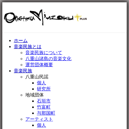
ホーム
音楽民族とは
音楽民族について
八重山諸島の音楽文化
運営団体概要
音楽民族
八重山民謡
個人
研究所
地域団体
石垣市
竹富町
与那国町
アーティスト
個人