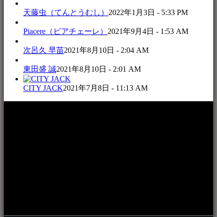
天藤虫（てんとうむし）
2022年1月3日 - 5:33 PM
Piacere（ピアチェーレ）
2021年9月4日 - 1:53 AM
次呂久 早苗
2021年8月10日 - 2:04 AM
東田盛 誠
2021年8月10日 - 2:01 AM
CITY JACK
2021年7月8日 - 11:13 AM
本WEBサイト「音楽民族＋」は、八重山諸島の音楽文化や
伝統芸能の紹介だけでなく、各伝統芸能文化保存会(古謡)や
各三線研究所、地域の公民館や青年会活動、ロックやポップ
ス等、音楽演奏に携わる人材や地域団体、アーティスト等を
アーカイブ化し、また演奏や表現の場となっている公共施設
やライブハウス、民謡酒場等を国内外へ向けて発信をおこな
うことを目的として公開されています。
音楽民族の登録