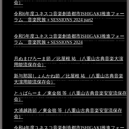
会）
2025年4月16日 - 3:48 PM
令和6年度ユネスコ音楽創造都市ISHIGAKI推進フォー
ラム 音楽民族＋SESSIONS 2024 part2
2025年1月1日 -
10:50 PM
令和5年度ユネスコ音楽創造都市ISHIGAKI推進フォー
ラム 音楽民族＋SESSIONS 2024
2024年5月4日 - 7:21
AM
月ぬまぴろーま節 ／比屋根 祐 （八重山古典音楽大濵
用能流保存会）
2024年4月20日 - 5:19 PM
新与那国しょんかね節 ／比屋根 祐 （八重山古典音楽
大濵用能流保存会）
2024年4月16日 - 3:57 PM
とぅばらーま ／東金嶺 等（八重山古典音楽安室流保存
会）
2023年5月5日 - 10:08 PM
大浦越路節 ／東金嶺 等（八重山古典音楽安室流保存
会）
2023年5月5日 - 10:03 PM
令和4年度ユネスコ音楽創造都市ISHIGAKI推進フォー