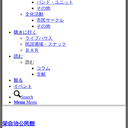
バンド・ユニット
その他
文化活動
市民サークル
その他
聴きに行く
ライブハウス
民謡酒場・スナック
ＢＡＲ
読む
読む
コラム
文献
観る
イベント
Search
Menu
Menu
栄自治公民館