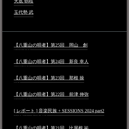
大底 朝枝
2023年3月15日 - 12:24 AM
玉代勢 武
2023年3月15日 - 12:11 AM
音楽民族コラム：
【八重山の唄者】第25回 岡山 創
2026年4月6日 -
1:50 AM
【八重山の唄者】第24回 新良 幸人
2025年3月11日 -
5:29 PM
【八重山の唄者】第23回 那根 操
2025年3月4日 - 6:40
PM
【八重山の唄者】第22回 前津 伸弥
2025年2月10日 -
7:50 PM
[ レポート ] 音楽民族 + SESSIONS 2024 part2
2024年12
月25日 - 9:13 PM
【八重山の唄者】第21回 比屋根 祐
2024年3月11日 -