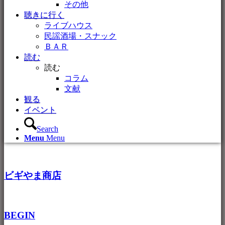
その他
聴きに行く
ライブハウス
民謡酒場・スナック
ＢＡＲ
読む
読む
コラム
文献
観る
イベント
Search
Menu
Menu
ビギやま商店
BEGIN