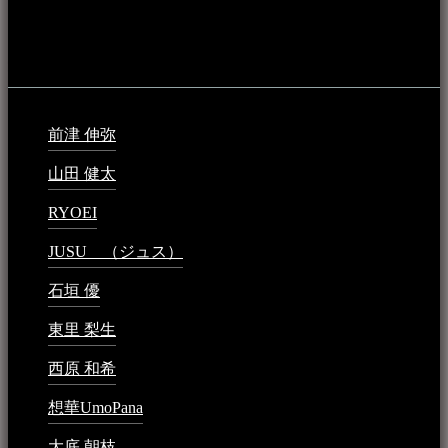
音楽民族の登録（メンテナンス中）
最新の登録：
前津 伸弥
2025年2月10日 - 1:09 PM
山田 健太
2024年1月26日 - 6:48 PM
RYOEI
2024年1月14日 - 2:09 PM
JUSU （ジュス）
2023年6月1日 - 4:02 PM
石垣 優
2023年5月26日 - 7:16 PM
東里 梨生
2023年5月20日 - 8:21 AM
西原 和希
2023年3月15日 - 3:36 PM
想華UmoPana
2023年3月15日 - 12:41 PM
大底 朝枝
2023年3月15日 - 12:24 AM