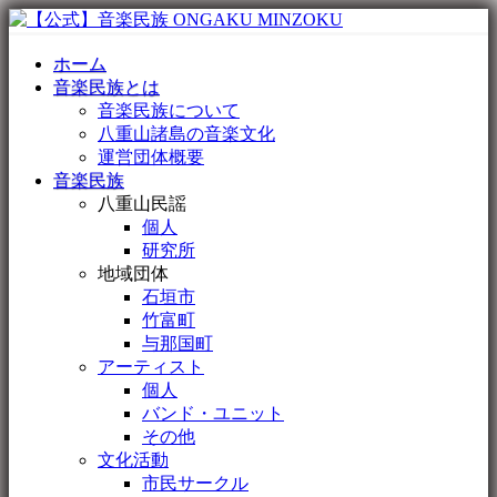
ホーム
音楽民族とは
音楽民族について
八重山諸島の音楽文化
運営団体概要
音楽民族
八重山民謡
個人
研究所
地域団体
石垣市
竹富町
与那国町
アーティスト
個人
バンド・ユニット
その他
文化活動
市民サークル