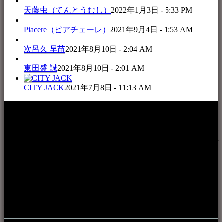
天藤虫（てんとうむし）
2022年1月3日 - 5:33 PM
Piacere（ピアチェーレ）
2021年9月4日 - 1:53 AM
次呂久 早苗
2021年8月10日 - 2:04 AM
東田盛 誠
2021年8月10日 - 2:01 AM
CITY JACK
2021年7月8日 - 11:13 AM
本WEBサイト「音楽民族＋」は、八重山諸島の音楽文化や
伝統芸能の紹介だけでなく、各伝統芸能文化保存会(古謡)や
各三線研究所、地域の公民館や青年会活動、ロックやポップ
ス等、音楽演奏に携わる人材や地域団体、アーティスト等を
アーカイブ化し、また演奏や表現の場となっている公共施設
やライブハウス、民謡酒場等を国内外へ向けて発信をおこな
うことを目的として公開されています。
音楽民族の登録