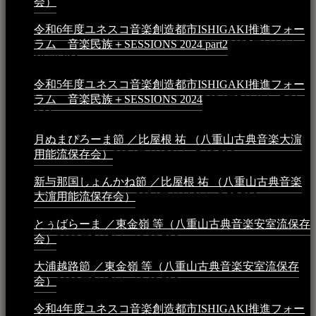
会）
2025年4月16日 - 3:48 PM
令和6年度ユネスコ音楽創造都市ISHIGAKI推進フォー
ラム 音楽民族＋SESSIONS 2024 part2
2025年1月1日 -
10:50 PM
令和5年度ユネスコ音楽創造都市ISHIGAKI推進フォー
ラム 音楽民族＋SESSIONS 2024
2024年5月4日 - 7:21
AM
月ぬまぴろーま節 ／比屋根 祐 （八重山古典音楽大濵
用能流保存会）
2024年4月20日 - 5:19 PM
新与那国しょんかね節 ／比屋根 祐 （八重山古典音楽
大濵用能流保存会）
2024年4月16日 - 3:57 PM
とぅばらーま ／東金嶺 等（八重山古典音楽安室流保存
会）
2023年5月5日 - 10:08 PM
大浦越路節 ／東金嶺 等（八重山古典音楽安室流保存
会）
2023年5月5日 - 10:03 PM
令和4年度ユネスコ音楽創造都市ISHIGAKI推進フォー