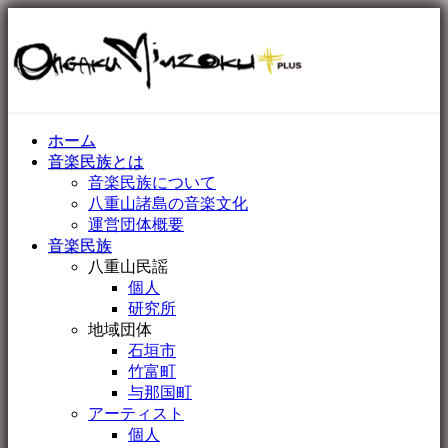
ホーム
音楽民族とは
音楽民族について
八重山諸島の音楽文化
運営団体概要
音楽民族
八重山民謡
個人
研究所
地域団体
石垣市
竹富町
与那国町
アーティスト
個人