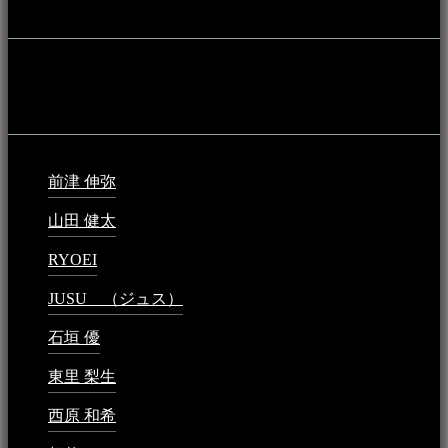
音楽民族の登録
音楽民族の登録（メンテナンス中）
最新の登録：
前津 伸弥
2025年2月10日 - 1:09 PM
山田 健太
2024年1月26日 - 6:48 PM
RYOEI
2024年1月14日 - 2:09 PM
JUSU （ジュス）
2023年6月1日 - 4:02 PM
石垣 優
2023年5月26日 - 7:16 PM
東里 梨生
2023年5月20日 - 8:21 AM
西原 和希
2023年3月15日 - 3:36 PM