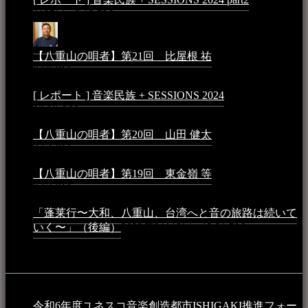
月25日 - 9:13 PM
【八重山の唄者】第21回 比屋根 祐
2024年3月11日 -
8:59 PM
[ レポート ] 音楽民族 + SESSIONS 2024
2024年3月6日 -
10:16 AM
【八重山の唄者】第20回 山田 健太
2024年1月26日 -
3:54 PM
【八重山の唄者】第19回 東金嶺 等
2023年5月5日 -
9:52 PM
「蓬莱行〜大和、八重山、台湾へと音の旅路は続いて
いく〜」（後編）
2023年3月18日 - 12:31 PM
イベント
令和6年度ユネスコ音楽創造都市ISHIGAKI推進フォー