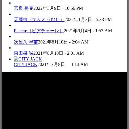
宮良 長克
2022年3月9日 - 10:56 PM
天藤虫（てんとうむし）
2022年1月3日 - 5:33 PM
Piacere（ピアチェーレ）
2021年9月4日 - 1:53 AM
次呂久 早苗
2021年8月10日 - 2:04 AM
東田盛 誠
2021年8月10日 - 2:01 AM
CITY JACK
2021年7月8日 - 11:13 AM
本WEBサイト「音楽民族＋」は、八重山諸島の音楽文化や
伝統芸能の紹介だけでなく、各伝統芸能文化保存会(古謡)や
各三線研究所、地域の公民館や青年会活動、ロックやポップ
ス等、音楽演奏に携わる人材や地域団体、アーティスト等を
アーカイブ化し、また演奏や表現の場となっている公共施設
やライブハウス、民謡酒場等を国内外へ向けて発信をおこな
うことを目的として公開されています。