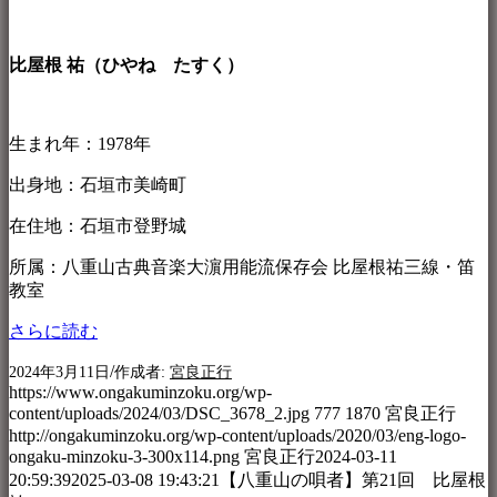
比屋根 祐（ひやね たすく）
生まれ年：1978年
出身地：石垣市美崎町
在住地：石垣市登野城
所属：八重山古典音楽大濵用能流保存会 比屋根祐三線・笛
教室
さらに読む
/
2024年3月11日
作成者:
宮良正行
https://www.ongakuminzoku.org/wp-
content/uploads/2024/03/DSC_3678_2.jpg
777
1870
宮良正行
http://ongakuminzoku.org/wp-content/uploads/2020/03/eng-logo-
ongaku-minzoku-3-300x114.png
宮良正行
2024-03-11
20:59:39
2025-03-08 19:43:21
【八重山の唄者】第21回 比屋根