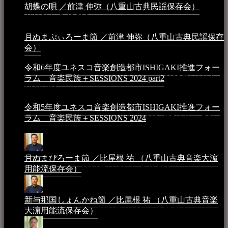
胡蝶の唄 ／前津 伸弥（八重山古典民謡保存会）
2025年
4月16日 - 3:48 PM
月ぬまぷぃろーま節 ／前津 伸弥（八重山古典民謡保存
会）
2025年4月16日 - 3:48 PM
令和6年度ユネスコ音楽創造都市ISHIGAKI推進フォー
ラム 音楽民族＋SESSIONS 2024 part2
2025年1月1日 -
10:50 PM
令和5年度ユネスコ音楽創造都市ISHIGAKI推進フォー
ラム 音楽民族＋SESSIONS 2024
2024年5月4日 - 7:21
AM
月ぬまぴろーま節 ／比屋根 祐 （八重山古典音楽大濵
用能流保存会）
2024年4月20日 - 5:19 PM
新与那国しょんかね節 ／比屋根 祐 （八重山古典音楽
大濵用能流保存会）
2024年4月16日 - 3:57 PM