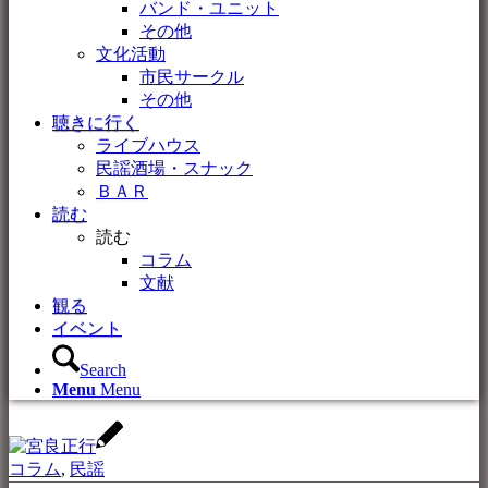
バンド・ユニット
その他
文化活動
市民サークル
その他
聴きに行く
ライブハウス
民謡酒場・スナック
ＢＡＲ
読む
読む
コラム
文献
観る
イベント
Search
Menu
Menu
コラム
,
民謡