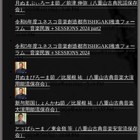
月ぬまぷぃろーま節 ／前津 伸弥（八重山古典民謡保存
会）
2025年4月16日 - 3:48 PM
令和6年度ユネスコ音楽創造都市ISHIGAKI推進フォー
ラム 音楽民族＋SESSIONS 2024 part2
2025年1月1日 -
10:50 PM
令和5年度ユネスコ音楽創造都市ISHIGAKI推進フォー
ラム 音楽民族＋SESSIONS 2024
2024年5月4日 - 7:21
AM
月ぬまぴろーま節 ／比屋根 祐 （八重山古典音楽大濵
用能流保存会）
2024年4月20日 - 5:19 PM
新与那国しょんかね節 ／比屋根 祐 （八重山古典音楽
大濵用能流保存会）
2024年4月16日 - 3:57 PM
とぅばらーま ／東金嶺 等（八重山古典音楽安室流保存
会）
2023年5月5日 - 10:08 PM