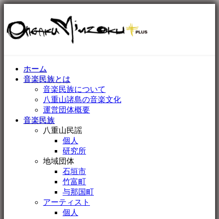
ホーム
音楽民族とは
音楽民族について
八重山諸島の音楽文化
運営団体概要
音楽民族
八重山民謡
個人
研究所
地域団体
石垣市
竹富町
与那国町
アーティスト
個人