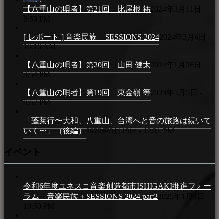
【八重山の唄者】第21回 比屋根 祐
2024年3月11日 -
8:59 PM
[ レポート ] 音楽民族 + SESSIONS 2024
2024年3月6日 -
10:16 AM
【八重山の唄者】第20回 山田 健太
2024年1月26日 -
3:54 PM
【八重山の唄者】第19回 東金嶺 等
2023年5月5日 -
9:52 PM
「蓬莱行〜大和、八重山、台湾へと音の旅路は続いて
いく〜」（後編）
2023年3月18日 - 12:31 PM
イベント
令和6年度ユネスコ音楽創造都市ISHIGAKI推進フォー
ラム 音楽民族＋SESSIONS 2024 part2
2025年1月1日 -
10:50 PM