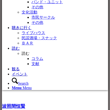
バンド・ユニット
その他
文化活動
市民サークル
その他
聴きに行く
ライブハウス
民謡酒場・スナック
ＢＡＲ
読む
読む
コラム
文献
観る
イベント
Search
Menu
Menu
波照間恒賢