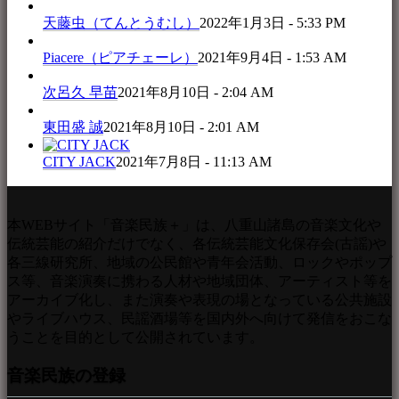
天藤虫（てんとうむし）
2022年1月3日 - 5:33 PM
Piacere（ピアチェーレ）
2021年9月4日 - 1:53 AM
次呂久 早苗
2021年8月10日 - 2:04 AM
東田盛 誠
2021年8月10日 - 2:01 AM
CITY JACK
2021年7月8日 - 11:13 AM
本WEBサイト「音楽民族＋」は、八重山諸島の音楽文化や
伝統芸能の紹介だけでなく、各伝統芸能文化保存会(古謡)や
各三線研究所、地域の公民館や青年会活動、ロックやポップ
ス等、音楽演奏に携わる人材や地域団体、アーティスト等を
アーカイブ化し、また演奏や表現の場となっている公共施設
やライブハウス、民謡酒場等を国内外へ向けて発信をおこな
うことを目的として公開されています。
音楽民族の登録