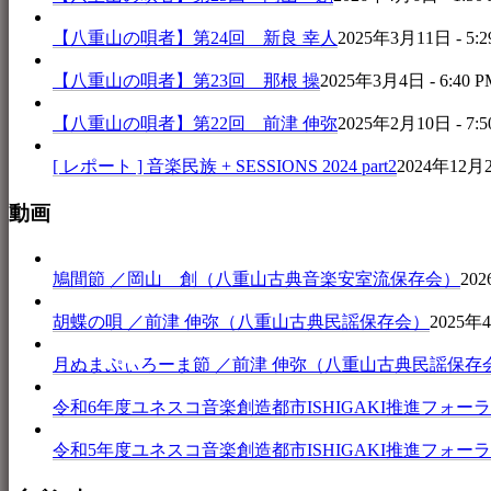
【八重山の唄者】第24回 新良 幸人
2025年3月11日 - 5:2
【八重山の唄者】第23回 那根 操
2025年3月4日 - 6:40 P
【八重山の唄者】第22回 前津 伸弥
2025年2月10日 - 7:5
[ レポート ] 音楽民族 + SESSIONS 2024 part2
2024年12月25
動画
鳩間節 ／岡山 創（八重山古典音楽安室流保存会）
202
胡蝶の唄 ／前津 伸弥（八重山古典民謡保存会）
2025年4
月ぬまぷぃろーま節 ／前津 伸弥（八重山古典民謡保存
令和6年度ユネスコ音楽創造都市ISHIGAKI推進フォーラム 音楽
令和5年度ユネスコ音楽創造都市ISHIGAKI推進フォーラム 