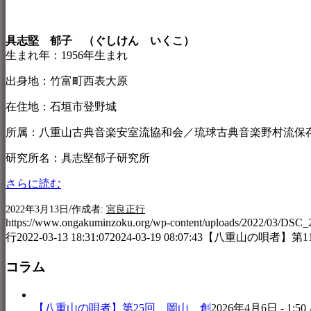
具志堅 郁子 （ぐしけん いくこ）
生まれ年：1956年生まれ
出身地：竹富町西表大原
在住地：石垣市登野城
所属：八重山古典音楽安室流協和会／琉球古典音楽野村流保
研究所名：具志堅郁子研究所
さらに読む
/
2022年3月13日
作成者:
宮良正行
https://www.ongakuminzoku.org/wp-content/uploads/2022/03/DSC_
行
2022-03-13 18:31:07
2024-03-19 08:07:43
【八重山の唄者】第1
コラム
【八重山の唄者】第25回 岡山 創
2026年4月6日 - 1:50