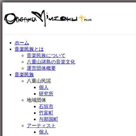
ホーム
音楽民族とは
音楽民族について
八重山諸島の音楽文化
運営団体概要
音楽民族
八重山民謡
個人
研究所
地域団体
石垣市
竹富町
与那国町
アーティスト
個人