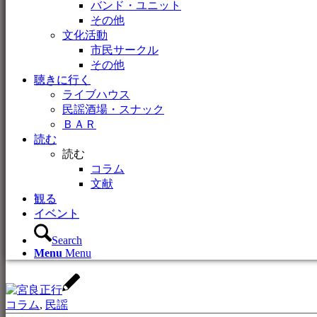
バンド・ユニット
その他
文化活動
市民サークル
その他
聴きに行く
ライブハウス
民謡酒場・スナック
ＢＡＲ
読む
読む
コラム
文献
観る
イベント
Search
Menu
Menu
コラム
,
民謡