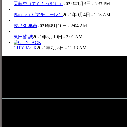
天藤虫（てんとうむし）
2022年1月3日 - 5:33 PM
Piacere（ピアチェーレ）
2021年9月4日 - 1:53 AM
次呂久 早苗
2021年8月10日 - 2:04 AM
東田盛 誠
2021年8月10日 - 2:01 AM
CITY JACK
2021年7月8日 - 11:13 AM
本WEBサイト「音楽民族＋」は、八重山諸島の音楽文化や伝
音楽演奏に携わる人材や地域団体、アーティスト等をアーカ
的として公開されています。
音楽民族の登録
音楽民族の登録（メンテナンス中）
最新の登録：