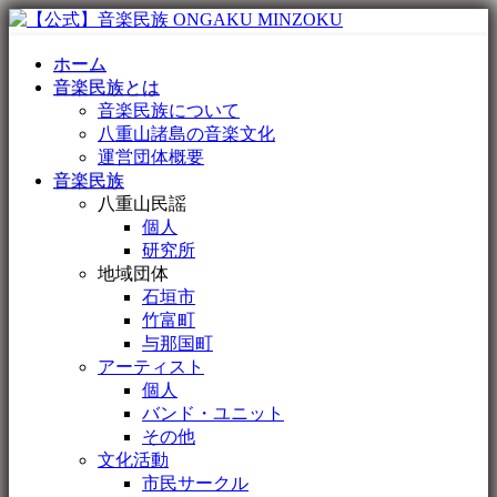
ホーム
音楽民族とは
音楽民族について
八重山諸島の音楽文化
運営団体概要
音楽民族
八重山民謡
個人
研究所
地域団体
石垣市
竹富町
与那国町
アーティスト
個人
バンド・ユニット
その他
文化活動
市民サークル