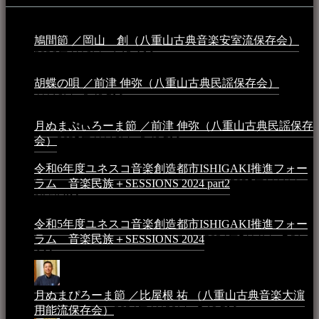
鳩間節 ／岡山 創（八重山古典音楽安室流保存会）
2026年4月6日 - 1:13 AM
胡蝶の唄 ／前津 伸弥（八重山古典民謡保存会）
2025年
4月16日 - 3:48 PM
月ぬまぷぃろーま節 ／前津 伸弥（八重山古典民謡保存
会）
2025年4月16日 - 3:48 PM
令和6年度ユネスコ音楽創造都市ISHIGAKI推進フォー
ラム 音楽民族＋SESSIONS 2024 part2
2025年1月1日 -
10:50 PM
令和5年度ユネスコ音楽創造都市ISHIGAKI推進フォー
ラム 音楽民族＋SESSIONS 2024
2024年5月4日 - 7:21
AM
月ぬまぴろーま節 ／比屋根 祐 （八重山古典音楽大濵
用能流保存会）
2024年4月20日 - 5:19 PM