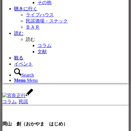
その他
聴きに行く
ライブハウス
民謡酒場・スナック
ＢＡＲ
読む
読む
コラム
文献
観る
イベント
Search
Menu
Menu
コラム
,
民謡
岡山 創（おかやま はじめ）