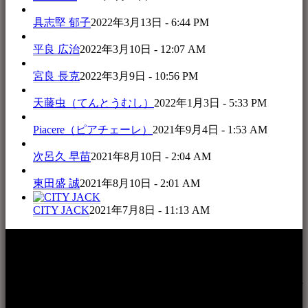
具志堅 郁子
2022年3月13日 - 6:44 PM
平良 広治
2022年3月10日 - 12:07 AM
宮良 長克
2022年3月9日 - 10:56 PM
天藤虫（てんとうむし）
2022年1月3日 - 5:33 PM
Piacere（ピアチェーレ）
2021年9月4日 - 1:53 AM
次呂久 早苗
2021年8月10日 - 2:04 AM
東田盛 誠
2021年8月10日 - 2:01 AM
CITY JACK
2021年7月8日 - 11:13 AM
本WEBサイト「音楽民族＋」は、八重山諸島の音楽文化や
伝統芸能の紹介だけでなく、各伝統芸能文化保存会(古謡)や
各三線研究所、地域の公民館や青年会活動、ロックやポップ
ス等、音楽演奏に携わる人材や地域団体、アーティスト等を