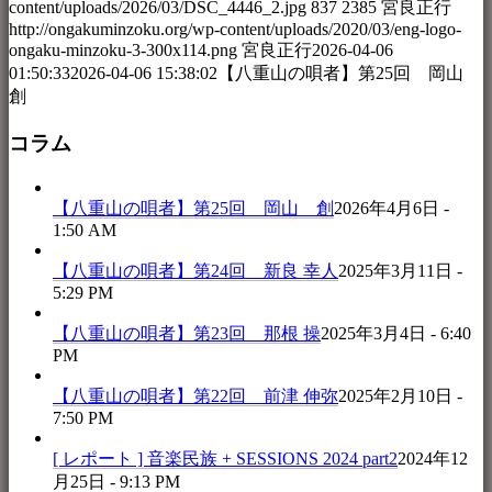
content/uploads/2026/03/DSC_4446_2.jpg
837
2385
宮良正行
http://ongakuminzoku.org/wp-content/uploads/2020/03/eng-logo-
ongaku-minzoku-3-300x114.png
宮良正行
2026-04-06
01:50:33
2026-04-06 15:38:02
【八重山の唄者】第25回 岡山
創
コラム
【八重山の唄者】第25回 岡山 創
2026年4月6日 -
1:50 AM
【八重山の唄者】第24回 新良 幸人
2025年3月11日 -
5:29 PM
【八重山の唄者】第23回 那根 操
2025年3月4日 - 6:40
PM
【八重山の唄者】第22回 前津 伸弥
2025年2月10日 -
7:50 PM
[ レポート ] 音楽民族 + SESSIONS 2024 part2
2024年12
月25日 - 9:13 PM