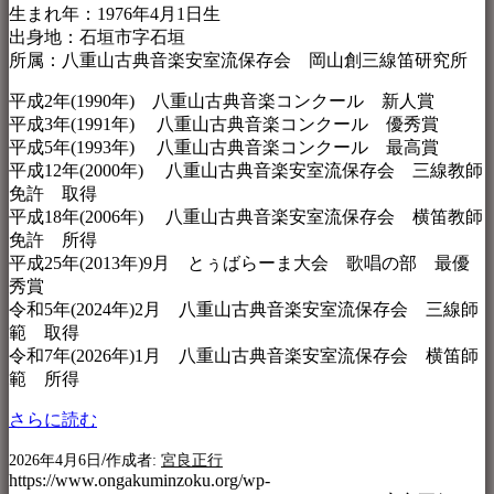
生まれ年：1976年4月1日生
出身地：石垣市字石垣
所属：八重山古典音楽安室流保存会 岡山創三線笛研究所
平成2年(1990年) 八重山古典音楽コンクール 新人賞
平成3年(1991年) 八重山古典音楽コンクール 優秀賞
平成5年(1993年) 八重山古典音楽コンクール 最高賞
平成12年(2000年) 八重山古典音楽安室流保存会 三線教師
免許 取得
平成18年(2006年) 八重山古典音楽安室流保存会 横笛教師
免許 所得
平成25年(2013年)9月 とぅばらーま大会 歌唱の部 最優
秀賞
令和5年(2024年)2月 八重山古典音楽安室流保存会 三線師
範 取得
令和7年(2026年)1月 八重山古典音楽安室流保存会 横笛師
範 所得
さらに読む
/
2026年4月6日
作成者:
宮良正行
https://www.ongakuminzoku.org/wp-