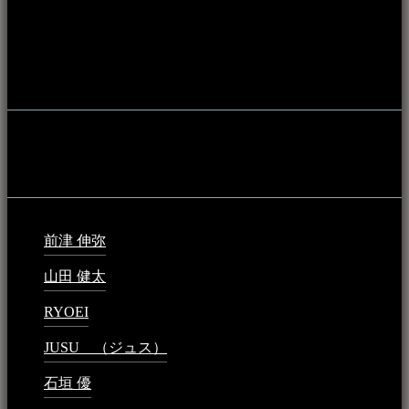
アーカイブ化し、また演奏や表現の場となっている公共施設
やライブハウス、民謡酒場等を国内外へ向けて発信をおこな
うことを目的として公開されています。
音楽民族の登録
音楽民族の登録（メンテナンス中）
最新の登録：
前津 伸弥
2025年2月10日 - 1:09 PM
山田 健太
2024年1月26日 - 6:48 PM
RYOEI
2024年1月14日 - 2:09 PM
JUSU （ジュス）
2023年6月1日 - 4:02 PM
石垣 優
2023年5月26日 - 7:16 PM