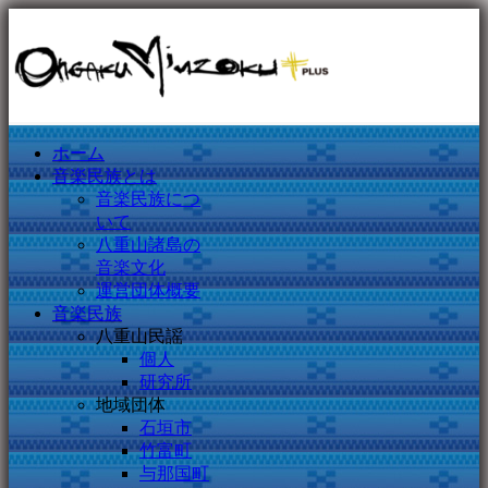
ホーム
音楽民族とは
音楽民族につ
いて
八重山諸島の
音楽文化
運営団体概要
音楽民族
八重山民謡
個人
研究所
地域団体
石垣市
竹富町
与那国町