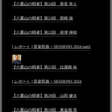
【八重山の唄者】第24回 新良 幸人
2025年3月11日 -
5:29 PM
【八重山の唄者】第23回 那根 操
2025年3月4日 - 6:40
PM
【八重山の唄者】第22回 前津 伸弥
2025年2月10日 -
7:50 PM
[ レポート ] 音楽民族 + SESSIONS 2024 part2
2024年12
月25日 - 9:13 PM
【八重山の唄者】第21回 比屋根 祐
2024年3月11日 -
8:59 PM
[ レポート ] 音楽民族 + SESSIONS 2024
2024年3月6日 -
10:16 AM
【八重山の唄者】第20回 山田 健太
2024年1月26日 -
3:54 PM
【八重山の唄者】第19回 東金嶺 等
2023年5月5日 -