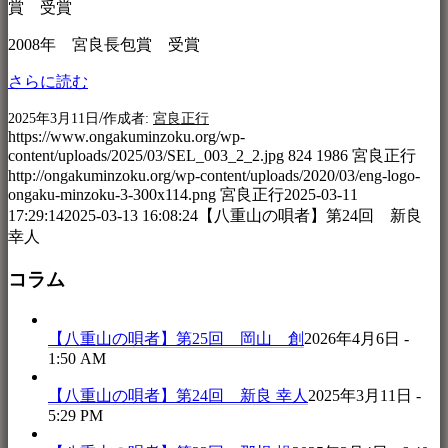
賞 受賞
2008年 宮良長包賞 受賞
さらに読む
/
2025年3月11日
作成者:
宮良正行
https://www.ongakuminzoku.org/wp-
content/uploads/2025/03/SEL_003_2_2.jpg
824
1986
宮良正行
http://ongakuminzoku.org/wp-content/uploads/2020/03/eng-logo-
ongaku-minzoku-3-300x114.png
宮良正行
2025-03-11
17:29:14
2025-03-13 16:08:24
【八重山の唄者】第24回 新良
幸人
コラム
【八重山の唄者】第25回 岡山 創
2026年4月6日 -
1:50 AM
【八重山の唄者】第24回 新良 幸人
2025年3月11日 -
5:29 PM