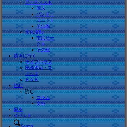
アーティスト
個人
バンド・
ユニット
その他
文化活動
市民サー
クル
その他
聴きに行く
ライブハウス
民謡酒場・ス
ナック
ＢＡＲ
読む
読む
コラム
文献
観る
イベント
Search