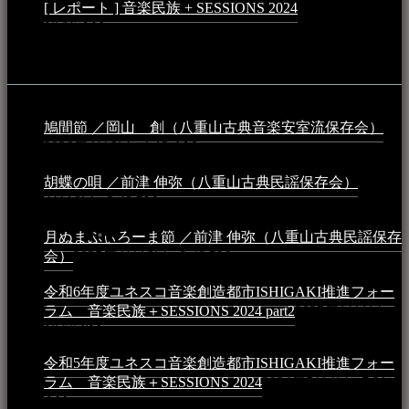
[ レポート ] 音楽民族 + SESSIONS 2024
2024年3月6日 -
10:16 AM
動画
鳩間節 ／岡山 創（八重山古典音楽安室流保存会）
2026年4月6日 - 1:13 AM
胡蝶の唄 ／前津 伸弥（八重山古典民謡保存会）
2025年
4月16日 - 3:48 PM
月ぬまぷぃろーま節 ／前津 伸弥（八重山古典民謡保存
会）
2025年4月16日 - 3:48 PM
令和6年度ユネスコ音楽創造都市ISHIGAKI推進フォー
ラム 音楽民族＋SESSIONS 2024 part2
2025年1月1日 -
10:50 PM
令和5年度ユネスコ音楽創造都市ISHIGAKI推進フォー
ラム 音楽民族＋SESSIONS 2024
2024年5月4日 - 7:21
AM