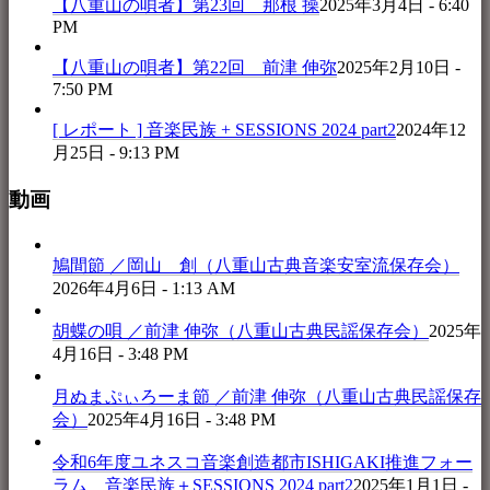
【八重山の唄者】第23回 那根 操
2025年3月4日 - 6:40
PM
【八重山の唄者】第22回 前津 伸弥
2025年2月10日 -
7:50 PM
[ レポート ] 音楽民族 + SESSIONS 2024 part2
2024年12
月25日 - 9:13 PM
動画
鳩間節 ／岡山 創（八重山古典音楽安室流保存会）
2026年4月6日 - 1:13 AM
胡蝶の唄 ／前津 伸弥（八重山古典民謡保存会）
2025年
4月16日 - 3:48 PM
月ぬまぷぃろーま節 ／前津 伸弥（八重山古典民謡保存
会）
2025年4月16日 - 3:48 PM
令和6年度ユネスコ音楽創造都市ISHIGAKI推進フォー
ラム 音楽民族＋SESSIONS 2024 part2
2025年1月1日 -