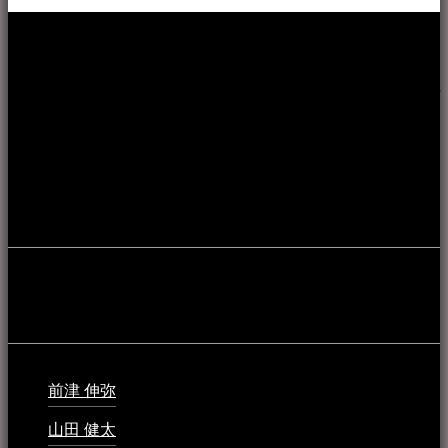
本WEBサイト「音楽民族＋」は、八重山諸島の音楽文化や
伝統芸能の紹介だけでなく、各伝統芸能文化保存会(古謡)や
各三線研究所、地域の公民館や青年会活動、ロックやポップ
ス等、音楽演奏に携わる人材や地域団体、アーティスト等を
アーカイブ化し、また演奏や表現の場となっている公共施設
やライブハウス、民謡酒場等を国内外へ向けて発信をおこな
うことを目的として公開されています。
音楽民族の登録
音楽民族の登録（メンテナンス中）
最新の登録：
前津 伸弥
2025年2月10日 - 1:09 PM
山田 健太
2024年1月26日 - 6:48 PM