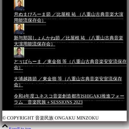
月ぬまぴろーま節 ／比屋根 祐 （八重山古典音楽大濵
用能流保存会）
2024年4月20日 - 5:19 PM
新与那国しょんかね節 ／比屋根 祐 （八重山古典音楽
大濵用能流保存会）
2024年4月16日 - 3:57 PM
とぅばらーま ／東金嶺 等（八重山古典音楽安室流保存
会）
2023年5月5日 - 10:08 PM
大浦越路節 ／東金嶺 等（八重山古典音楽安室流保存
会）
2023年5月5日 - 10:03 PM
令和4年度ユネスコ音楽創造都市ISHIGAKI推進フォー
ラム 音楽民族＋SESSIONS 2023
2023年4月4日 - 11:36
PM
© COPYRIGHT 音楽民族 ONGAKU MINZOKU
Scroll to top