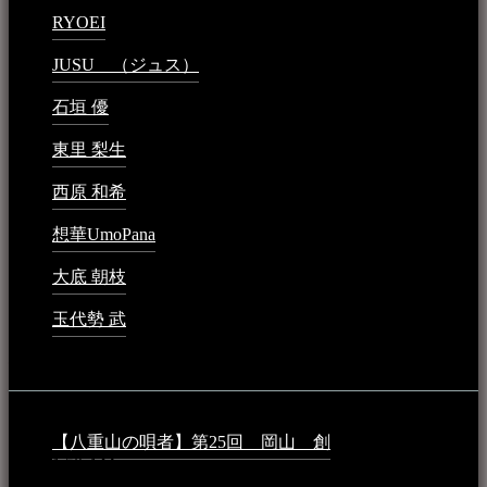
RYOEI
2024年1月14日 - 2:09 PM
JUSU （ジュス）
2023年6月1日 - 4:02 PM
石垣 優
2023年5月26日 - 7:16 PM
東里 梨生
2023年5月20日 - 8:21 AM
西原 和希
2023年3月15日 - 3:36 PM
想華UmoPana
2023年3月15日 - 12:41 PM
大底 朝枝
2023年3月15日 - 12:24 AM
玉代勢 武
2023年3月15日 - 12:11 AM
音楽民族コラム：
【八重山の唄者】第25回 岡山 創
2026年4月6日 -
1:50 AM