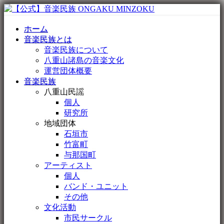
ホーム
音楽民族とは
音楽民族について
八重山諸島の音楽文化
運営団体概要
音楽民族
八重山民謡
個人
研究所
地域団体
石垣市
竹富町
与那国町
アーティスト
個人
バンド・ユニット
その他
文化活動
市民サークル