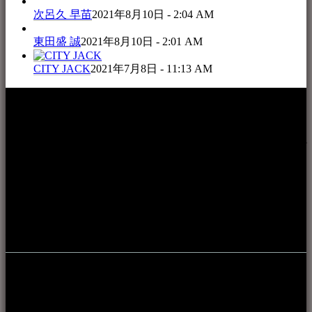
次呂久 早苗
2021年8月10日 - 2:04 AM
東田盛 誠
2021年8月10日 - 2:01 AM
CITY JACK
2021年7月8日 - 11:13 AM
本WEBサイト「音楽民族＋」は、八重山諸島の音楽文化や
伝統芸能の紹介だけでなく、各伝統芸能文化保存会(古謡)や
各三線研究所、地域の公民館や青年会活動、ロックやポップ
ス等、音楽演奏に携わる人材や地域団体、アーティスト等を
アーカイブ化し、また演奏や表現の場となっている公共施設
やライブハウス、民謡酒場等を国内外へ向けて発信をおこな
うことを目的として公開されています。
音楽民族の登録
音楽民族の登録（メンテナンス中）
最新の登録：