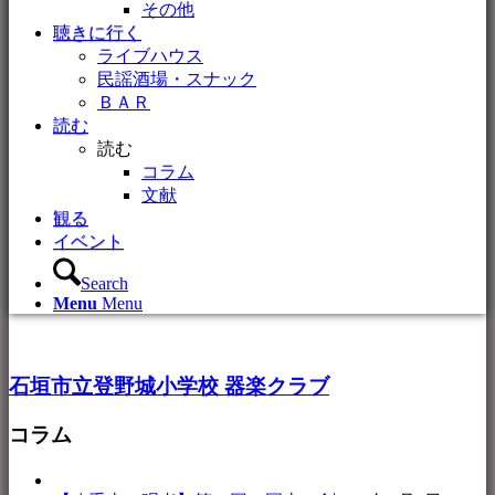
その他
聴きに行く
ライブハウス
民謡酒場・スナック
ＢＡＲ
読む
読む
コラム
文献
観る
イベント
Search
Menu
Menu
石垣市立登野城小学校 器楽クラブ
コラム