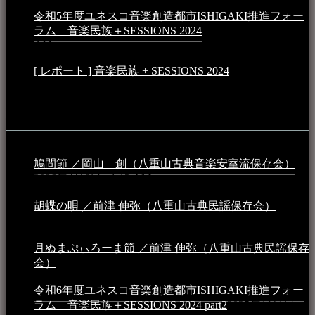
令和5年度ユネスコ音楽創造都市ISHIGAKI推進フォー
ラム 音楽民族＋SESSIONS 2024
2024年5月4日 - 7:21
AM
[ レポート ] 音楽民族 + SESSIONS 2024
2024年3月6日 -
10:16 AM
動画
鳩間節 ／岡山 創（八重山古典音楽安室流保存会）
2026年4月6日 - 1:13 AM
胡蝶の唄 ／前津 伸弥（八重山古典民謡保存会）
2025年
4月16日 - 3:48 PM
月ぬまぷぃろーま節 ／前津 伸弥（八重山古典民謡保存
会）
2025年4月16日 - 3:48 PM
令和6年度ユネスコ音楽創造都市ISHIGAKI推進フォー
ラム 音楽民族＋SESSIONS 2024 part2
2025年1月1日 -