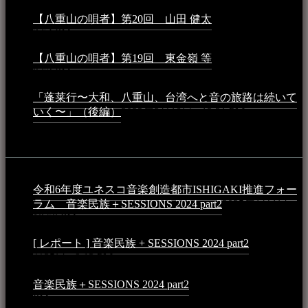
【八重山の唄者】第20回 山田 健太
2024年1月26日 -
3:54 PM
【八重山の唄者】第19回 東金嶺 等
2023年5月5日 -
9:52 PM
「蓬莱行〜大和、八重山、台湾へと音の旅路は続いて
いく〜」（後編）
2023年3月18日 - 12:31 PM
イベント
令和6年度ユネスコ音楽創造都市ISHIGAKI推進フォー
ラム 音楽民族＋SESSIONS 2024 part2
2025年1月1日 -
10:50 PM
[ レポート ] 音楽民族 + SESSIONS 2024 part2
2024年12
月25日 - 9:13 PM
音楽民族＋SESSIONS 2024 part2
2024年11月10日 - 10:40
PM