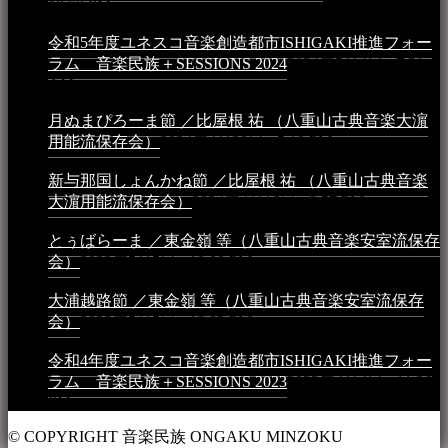
10:50 PM
令和5年度ユネスコ音楽創造都市ISHIGAKI推進フォー
ラム 音楽民族＋SESSIONS 2024
2024年5月4日 - 7:21
AM
月ぬまぴろーま節 ／比屋根 祐 （八重山古典音楽大濵
用能流保存会）
2024年4月20日 - 5:19 PM
新与那国しょんかね節 ／比屋根 祐 （八重山古典音楽
大濵用能流保存会）
2024年4月16日 - 3:57 PM
とぅばらーま ／東金嶺 等（八重山古典音楽安室流保存
会）
2023年5月5日 - 10:08 PM
大浦越路節 ／東金嶺 等（八重山古典音楽安室流保存
会）
2023年5月5日 - 10:03 PM
令和4年度ユネスコ音楽創造都市ISHIGAKI推進フォー
ラム 音楽民族＋SESSIONS 2023
2023年4月4日 - 11:36
PM
© COPYRIGHT 音楽民族 ONGAKU MINZOKU