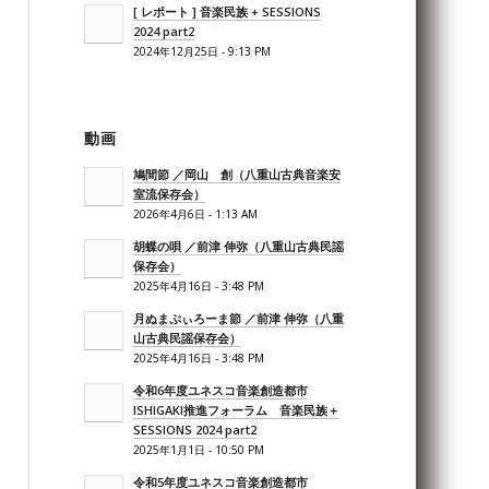
[ レポート ] 音楽民族 + SESSIONS
2024 part2
2024年12月25日 - 9:13 PM
動画
鳩間節 ／岡山 創（八重山古典音楽安
室流保存会）
2026年4月6日 - 1:13 AM
胡蝶の唄 ／前津 伸弥（八重山古典民謡
保存会）
2025年4月16日 - 3:48 PM
月ぬまぷぃろーま節 ／前津 伸弥（八重
山古典民謡保存会）
2025年4月16日 - 3:48 PM
令和6年度ユネスコ音楽創造都市
ISHIGAKI推進フォーラム 音楽民族＋
SESSIONS 2024 part2
2025年1月1日 - 10:50 PM
令和5年度ユネスコ音楽創造都市