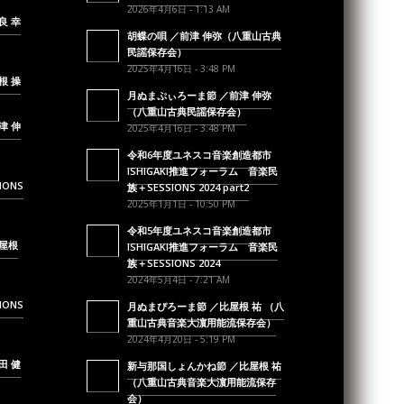
2026年4月6日 - 1:13 AM
良 幸
胡蝶の唄 ／前津 伸弥（八重山古典
民謡保存会）
2025年4月16日 - 3:48 PM
根 操
月ぬまぷぃろーま節 ／前津 伸弥
（八重山古典民謡保存会）
津 伸
2025年4月16日 - 3:48 PM
令和6年度ユネスコ音楽創造都市
ISHIGAKI推進フォーラム 音楽民
IONS
族＋SESSIONS 2024 part2
2025年1月1日 - 10:50 PM
令和5年度ユネスコ音楽創造都市
屋根
ISHIGAKI推進フォーラム 音楽民
族＋SESSIONS 2024
2024年5月4日 - 7:21 AM
IONS
月ぬまぴろーま節 ／比屋根 祐 （八
重山古典音楽大濵用能流保存会）
2024年4月20日 - 5:19 PM
田 健
新与那国しょんかね節 ／比屋根 祐
（八重山古典音楽大濵用能流保存
会）