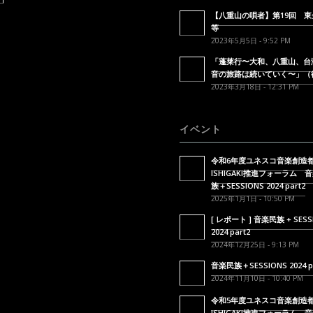
【八重山の唄者】第19回 東
等
2023年5月5日 - 9:52 PM
「蓬莱行〜大和、八重山、台
音の旅路は続いていく〜」（
2023年3月18日 - 12:31 PM
イベント
令和6年度ユネスコ音楽創造
ISHIGAKI推進フォーラム 
族＋SESSIONS 2024 part2
2025年1月1日 - 10:50 PM
[ レポート ] 音楽民族 + SESS
2024 part2
2024年12月25日 - 9:13 PM
音楽民族＋SESSIONS 2024 p
2024年11月10日 - 10:40 PM
令和5年度ユネスコ音楽創造
ISHIGAKI推進フォーラム 