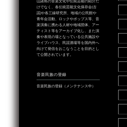
山諸島の音楽文化や伝統芸能の紹介だ
けでなく、各伝統芸能文化保存会(古
謡)や各三線研究所、地域の公民館や
青年会活動、ロックやポップス等、音
楽演奏に携わる人材や地域団体、アー
ティスト等をアーカイブ化し、また演
奏や表現の場となっている公共施設や
ライブハウス、民謡酒場等を国内外へ
向けて発信をおこなうことを目的とし
て公開されています。
音楽民族の登録
音楽民族の登録（メンテナンス中）