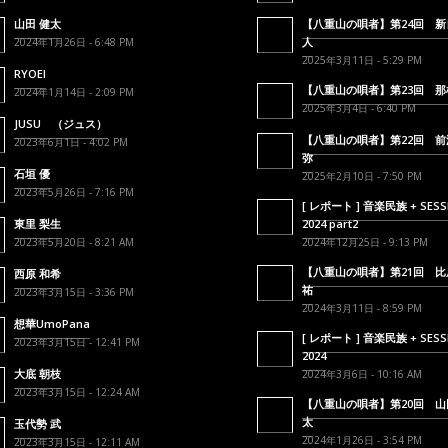
山田 健太
【八重山の唄者】第24回 新
人
2024年1月26日 - 6:48 PM
2025年3月11日 - 5:29 PM
RYOEI
【八重山の唄者】第23回 那
2024年1月14日 - 2:09 PM
2025年3月4日 - 6:40 PM
JUSU （ジュス）
【八重山の唄者】第22回 前
2023年6月1日 - 4:02 PM
弥
石垣 優
2025年2月10日 - 7:50 PM
2023年5月26日 - 7:16 PM
[ レポート ] 音楽民族 + SESS
東里 梨生
2024 part2
2023年5月20日 - 8:21 AM
2024年12月25日 - 9:13 PM
【八重山の唄者】第21回 比
西原 和希
祐
2023年3月15日 - 3:36 PM
2024年3月11日 - 8:59 PM
想華UmoPana
[ レポート ] 音楽民族 + SESS
2023年3月15日 - 12:41 PM
2024
大底 朝枝
2024年3月6日 - 10:16 AM
2023年3月15日 - 12:24 AM
【八重山の唄者】第20回 山
太
玉代勢 武
2024年1月26日 - 3:54 PM
2023年3月15日 - 12:11 AM