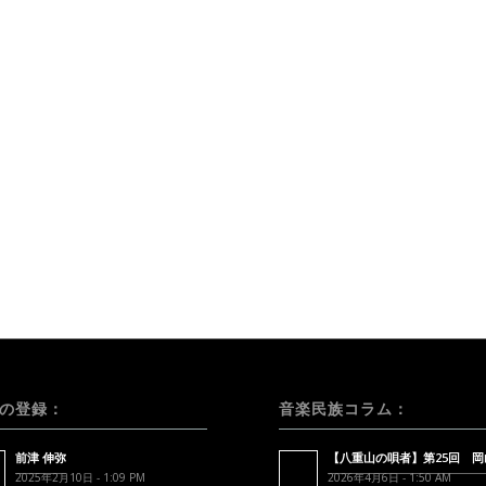
の登録：
音楽民族コラム：
前津 伸弥
【八重山の唄者】第25回 岡
2025年2月10日 - 1:09 PM
2026年4月6日 - 1:50 AM