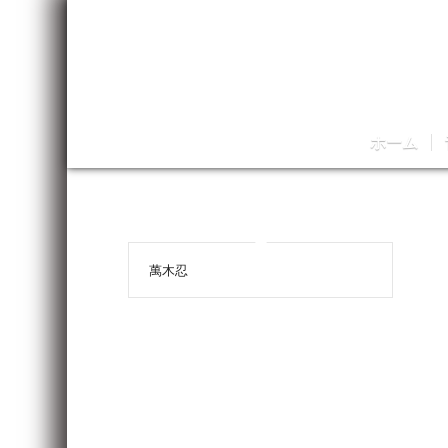
ホーム
萬木忍