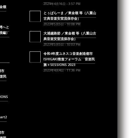
2024年4月16日 - 3:57 PM
金嶺
とぅばらーま ／東金嶺 等（八重山
古典音楽安室流保存会）
2023年5月5日 - 10:08 PM
湾へと
後編）
大浦越路節 ／東金嶺 等（八重山古
典音楽安室流保存会）
2023年5月5日 - 10:03 PM
令和4年度ユネスコ音楽創造都市
ISHIGAKI推進フォーラム 音楽民
族＋SESSIONS 2023
2023年4月4日 - 11:36 PM
都市
音楽民
IONS
art2
都市
音楽民